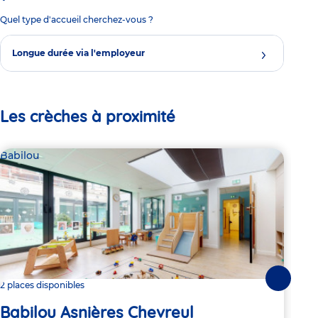
Quel type d'accueil cherchez-vous ?
Longue durée via l'employeur
Les crèches à proximité
Babilou
Bab
Suivante
2 places disponibles
2 pl
Babilou Asnières Chevreul
Ba