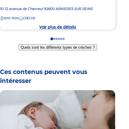
Adresse
10-12 avenue de Chevreul
92600
ASNIERES SUR SEINE
Adre
11 A
de
de
8:00-19:00
CRÈCHE
8:
la
la
crèche
crèc
Voir plus de détails
Go
Go
Go
Go
Go
Go
to
to
to
to
to
to
Quels sont les différents types de crèches ?
slide
slide
slide
slide
slide
slide
1
2
3
4
5
6
Ces contenus peuvent vous
intéresser