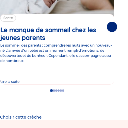
Santé
Sa
Le manque de sommeil chez les
Gr
Suivante
jeunes parents
Article
co
Le sommeil des parents : comprendre les nuits avec un nouveau-
Les 
né L'arrivée d'un bébé est un moment rempli d'émotions, de
les 
découvertes et de bonheur. Cependant, elle s'accompagne aussi
l'es
de nombreux
gast
Lire la suite
Lire 
Go
Go
Go
Go
Go
Go
to
to
to
to
to
to
slide
slide
slide
slide
slide
slide
1
2
3
4
5
6
Choisir cette crèche