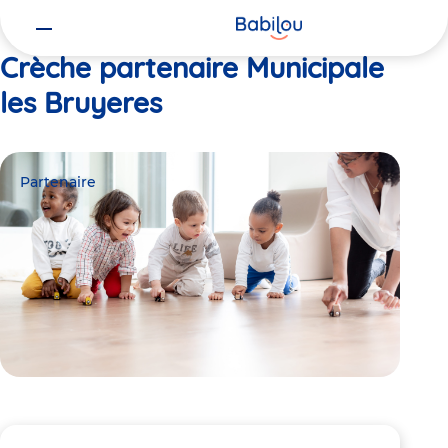
Vous
Accueil
Municipale les Bruyeres
êtes
ici
Crèche partenaire Municipale
les Bruyeres
Partenaire