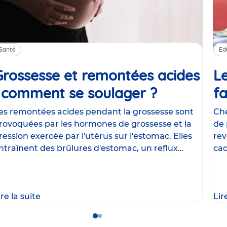
Santé
Ed
Grossesse et remontées acides
Le
: comment se soulager ?
Article
fa
es remontées acides pendant la grossesse sont
Che
rovoquées par les hormones de grossesse et la
de 
ression exercée par l'utérus sur l'estomac. Elles
rev
ntraînent des brûlures d'estomac, un reflux
cac
astrique
le
ire la suite
Lir
Go
Go
to
to