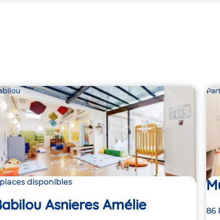
abilou
Par
Mu
 places disponibles
abilou Asnieres Amélie
Ad
86 