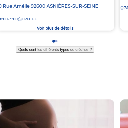
de
dresse
0 Rue Amélie
92600
ASNIÈRES-SUR-SEINE
7:
la
e
crè
8:00-19:00
CRÈCHE
rèche
Voir plus de détails
Go
Go
to
to
Quels sont les différents types de crèches ?
slide
slide
1
2