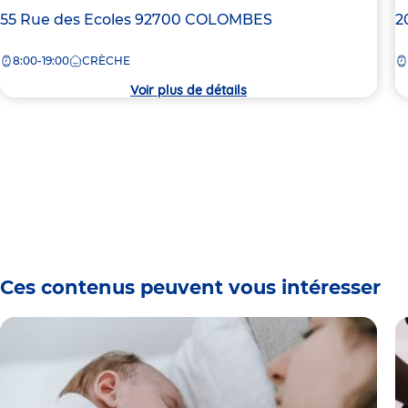
Adresse
55 Rue des Ecoles
92700
COLOMBES
A
2
de
d
8:00-19:00
CRÈCHE
la
la
crèche
c
Voir plus de détails
Ces contenus peuvent vous intéresser