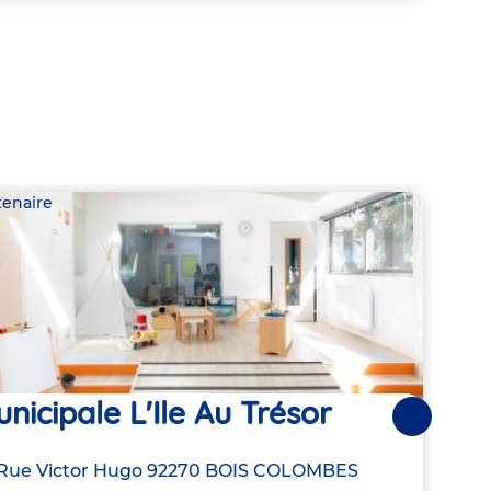
tenaire
Parte
nicipale L'Ile Au Trésor
Mun
Suivantes
resse
Rue Victor Hugo
92270
BOIS COLOMBES
Adre
16 R