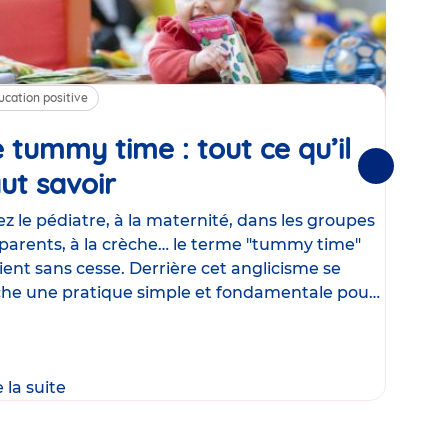
ucation positive
Alim
 tummy time : tout ce qu’il
Cha
Suivantes
ut savoir
Article
mé
con
z le pédiatre, à la maternité, dans les groupes
parents, à la crèche… le terme "tummy time"
Le la
ient sans cesse. Derrière cet anglicisme se
d’ut
he une pratique simple et fondamentale pour
temp
rapi
crée
e la suite
Lire 