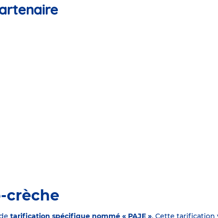
artenaire
o-crèche
 de
tarification spécifique nommé « PAJE »
. Cette tarificati