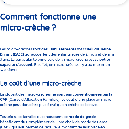
ici
Comment fonctionne une micro-crèche ?
Comment fonctionne une
micro-crèche ?
Les micro-crèches
sont des
Etablissements d’Accueil du Jeune
Enfant (EAJE)
qui accueillent des enfants âgés de 2 mois et demi à
3 ans. La particularité principale de la micro-crèche est sa
petite
capacité d’accueil
. En effet, en micro-crèche, il y a au maximum
14 enfants.
Le coût d’une micro-crèche
La plupart des micro-crèches
ne sont pas conventionnées par la
CAF
(Caisse d’Allocation Familiale).
Le coût d’une place en micro-
crèche
peut donc être plus élevé qu’en crèche collective.
Toutefois, les familles qui choisissent ce
mode de garde
bénéficient du
Complément de Libre choix de mode de Garde
(CMG)
qui leur permet de réduire le montant de leur place en