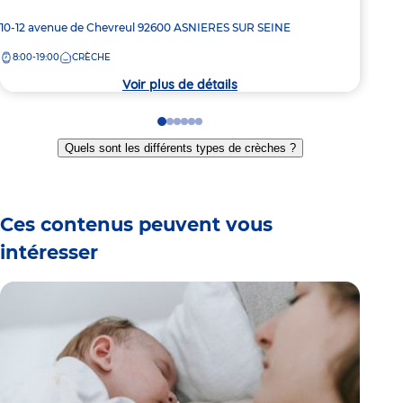
Adresse
10-12 avenue de Chevreul
92600
ASNIERES SUR SEINE
Adre
97bi
de
de
8:00-19:00
CRÈCHE
8:
la
la
crèche
crèc
Voir plus de détails
Go
Go
Go
Go
Go
Go
to
to
to
to
to
to
Quels sont les différents types de crèches ?
slide
slide
slide
slide
slide
slide
1
2
3
4
5
6
Ces contenus peuvent vous
intéresser