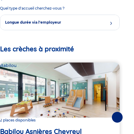
Quel type d'accueil cherchez-vous ?
Longue durée via l'employeur
Les crèches à proximité
Babilou
Bab
Suivante
2 places disponibles
Dern
Babilou Asnières Chevreul
Ba