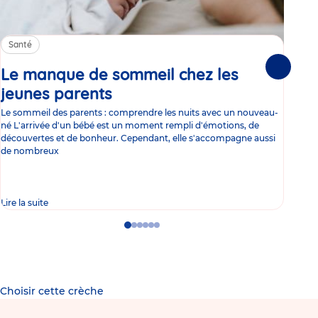
Santé
Sa
Le manque de sommeil chez les
Gr
Suivante
jeunes parents
Article
co
Le sommeil des parents : comprendre les nuits avec un nouveau-
Les 
né L'arrivée d'un bébé est un moment rempli d'émotions, de
les 
découvertes et de bonheur. Cependant, elle s'accompagne aussi
l'es
de nombreux
gast
Lire la suite
Lire 
Go
Go
Go
Go
Go
Go
to
to
to
to
to
to
slide
slide
slide
slide
slide
slide
1
2
3
4
5
6
Choisir cette crèche