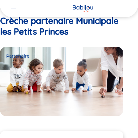
Vous
Accueil
Municipale les Petits Princes
êtes
ici
Crèche partenaire Municipale
les Petits Princes
Partenaire