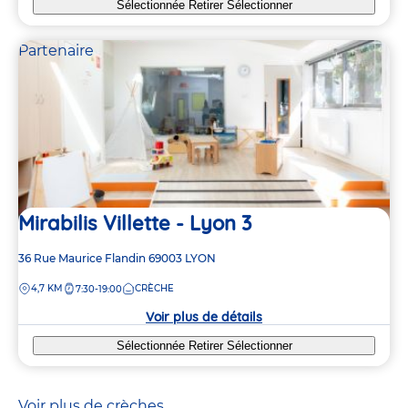
Sélectionnée
Retirer
Sélectionner
Partenaire
Mirabilis Villette - Lyon 3
Adresse
36 Rue Maurice Flandin
69003
LYON
de
DISTANCE
4,7 KM
CRÈCHE
7:30-19:00
la
crèche
Voir plus de détails
Sélectionnée
Retirer
Sélectionner
Voir plus de crèches