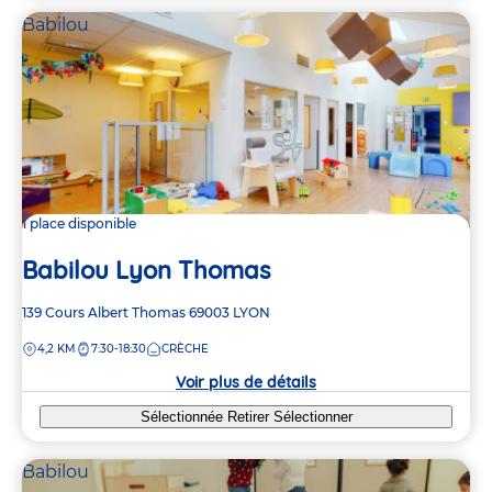
Babilou
1 place disponible
Babilou Lyon Thomas
Adresse
139 Cours Albert Thomas
69003
LYON
de
DISTANCE
4,2 KM
7:30-18:30
CRÈCHE
la
crèche
Voir plus de détails
Sélectionnée
Retirer
Sélectionner
Babilou