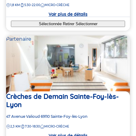
de
DISTANCE
1,8 KM
5:30-22:00
MICRO-CRÈCHE
la
crèche
Voir plus de détails
Sélectionnée
Retirer
Sélectionner
Partenaire
Crèches de Demain Sainte-Foy-lès-
Lyon
Adresse
47 Avenue Valioud
69110
Sainte-Foy-lès-Lyon
de
DISTANCE
2,3 KM
7:30-18:30
MICRO-CRÈCHE
la
crèche
Voir plus de détails