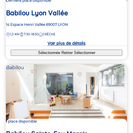
Dernière place disponible
Babilou Lyon Vallée
Adresse
14 Espace Henri Vallée
69007
LYON
de
DISTANCE
1,3 KM
7:30-18:30
CRÈCHE
la
crèche
Voir plus de détails
Sélectionnée
Retirer
Sélectionner
Babilou
1 place disponible