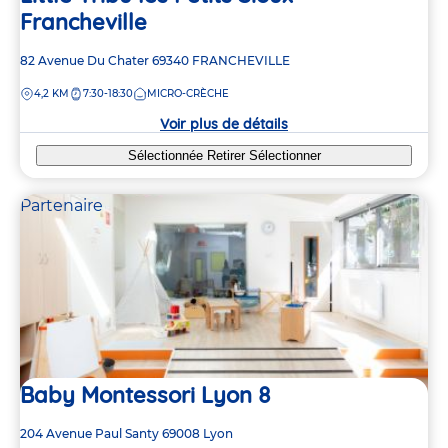
Francheville
Adresse
82 Avenue Du Chater
69340
FRANCHEVILLE
de
DISTANCE
4,2 KM
7:30-18:30
MICRO-CRÈCHE
la
crèche
Voir plus de détails
Sélectionnée
Retirer
Sélectionner
Partenaire
Baby Montessori Lyon 8
Adresse
204 Avenue Paul Santy
69008
Lyon