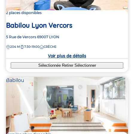
2 places disponibles
Babilou Lyon Vercors
Adresse
5 Rue de Vercors
69007
LYON
de
DISTANCE
204 M
7:30-19:00
CRÈCHE
la
crèche
Voir plus de détails
Sélectionnée
Retirer
Sélectionner
Babilou