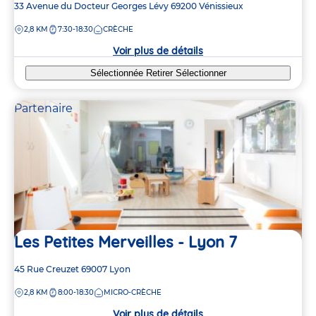
Adresse
33 Avenue du Docteur Georges Lévy
69200
Vénissieux
de
DISTANCE
2,8 KM
7:30-18:30
CRÈCHE
la
crèche
Voir plus de détails
Sélectionnée
Retirer
Sélectionner
Partenaire
Les Petites Merveilles - Lyon 7
Adresse
45 Rue Creuzet
69007
Lyon
de
DISTANCE
2,8 KM
8:00-18:30
MICRO-CRÈCHE
la
crèche
Voir plus de détails