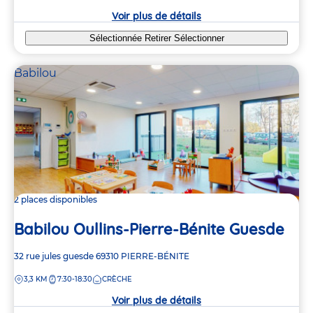
crèche
Voir plus de détails
Sélectionnée
Retirer
Sélectionner
Babilou
2 places disponibles
Babilou Oullins-Pierre-Bénite Guesde
Adresse
32 rue jules guesde
69310
PIERRE-BÉNITE
de
DISTANCE
3,3 KM
7:30-18:30
CRÈCHE
la
crèche
Voir plus de détails