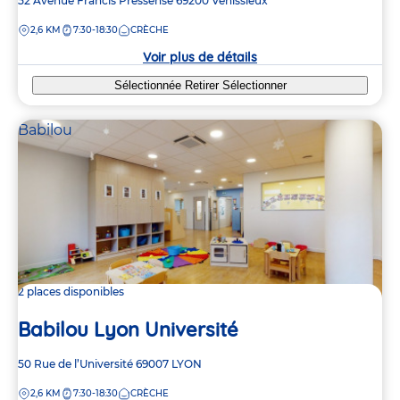
Adresse
52 Avenue Francis Préssensé
69200
Vénissieux
de
DISTANCE
2,6 KM
7:30-18:30
CRÈCHE
la
crèche
Voir plus de détails
Sélectionnée
Retirer
Sélectionner
Babilou
2 places disponibles
Babilou Lyon Université
Adresse
50 Rue de l’Université
69007
LYON
de
DISTANCE
2,6 KM
7:30-18:30
CRÈCHE
la