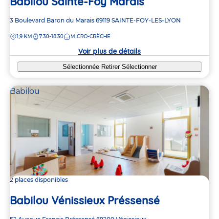
Babilou Sainte-Foy Marais
Adresse
3 Boulevard Baron du Marais
69119
SAINTE-FOY-LES-LYON
de
DISTANCE
1,9 KM
7:30-18:30
MICRO-CRÈCHE
la
crèche
Voir plus de détails
Sélectionnée
Retirer
Sélectionner
Babilou
2 places disponibles
Babilou Vénissieux Préssensé