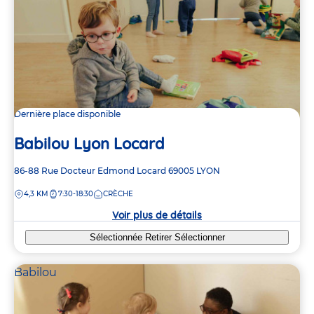
Dernière place disponible
Babilou Lyon Locard
Adresse
86-88 Rue Docteur Edmond Locard
69005
LYON
de
DISTANCE
4,3 KM
7:30-18:30
CRÈCHE
la
crèche
Voir plus de détails
Sélectionnée
Retirer
Sélectionner
Babilou