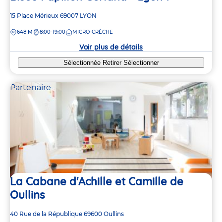
Adresse
15 Place Mérieux
69007
LYON
de
DISTANCE
648 M
8:00-19:00
MICRO-CRÈCHE
la
crèche
Voir plus de détails
Sélectionnée
Retirer
Sélectionner
Partenaire
La Cabane d'Achille et Camille de
Oullins
Adresse
40 Rue de la République
69600
Oullins