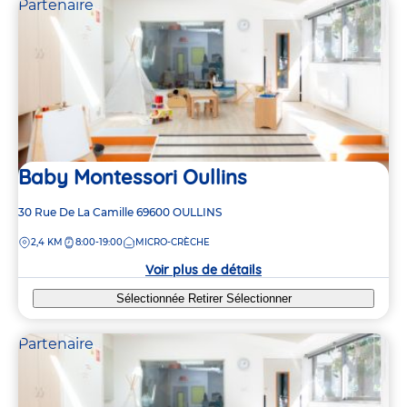
Partenaire
5
5
4
4
2
2
Baby Montessori Oullins
Adresse
30 Rue De La Camille
69600
OULLINS
de
DISTANCE
2,4 KM
8:00-19:00
MICRO-CRÈCHE
la
crèche
Voir plus de détails
Sélectionnée
Retirer
Sélectionner
Partenaire