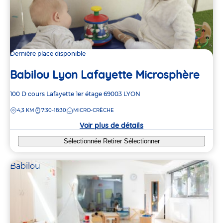
Dernière place disponible
Babilou Lyon Lafayette Microsphère
Adresse
100 D cours Lafayette
1er étage
69003
LYON
de
DISTANCE
4,3 KM
7:30-18:30
MICRO-CRÈCHE
la
crèche
Voir plus de détails
Sélectionnée
Retirer
Sélectionner
Babilou