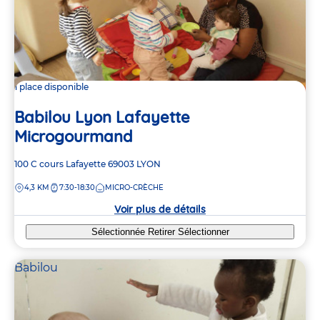
1 place disponible
Babilou Lyon Lafayette
Microgourmand
Adresse
100 C cours Lafayette
69003
LYON
de
DISTANCE
4,3 KM
7:30-18:30
MICRO-CRÈCHE
la
crèche
Voir plus de détails
Sélectionnée
Retirer
Sélectionner
Babilou