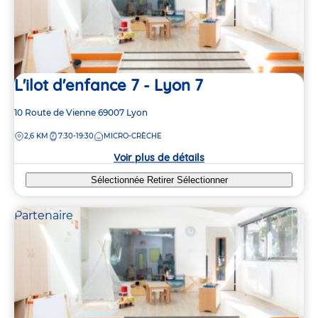
L'ilot d'enfance 7 - Lyon 7
Adresse
10 Route de Vienne
69007
Lyon
de
DISTANCE
2,6 KM
7:30-19:30
MICRO-CRÈCHE
la
crèche
Voir plus de détails
Sélectionnée
Retirer
Sélectionner
Partenaire