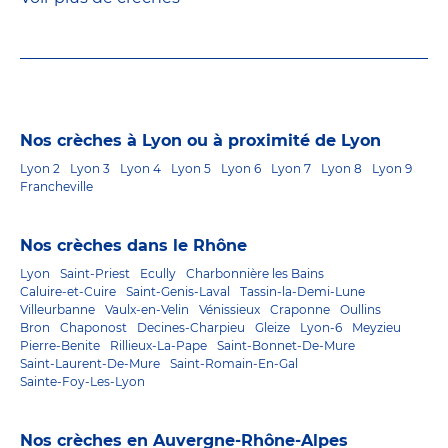
Nos crèches à Lyon ou à proximité de Lyon
Lyon 2
Lyon 3
Lyon 4
Lyon 5
Lyon 6
Lyon 7
Lyon 8
Lyon 9
Francheville
Nos crèches dans le Rhône
Lyon
Saint-Priest
Ecully
Charbonnière les Bains
Caluire-et-Cuire
Saint-Genis-Laval
Tassin-la-Demi-Lune
Villeurbanne
Vaulx-en-Velin
Vénissieux
Craponne
Oullins
Bron
Chaponost
Decines-Charpieu
Gleize
Lyon-6
Meyzieu
Pierre-Benite
Rillieux-La-Pape
Saint-Bonnet-De-Mure
Saint-Laurent-De-Mure
Saint-Romain-En-Gal
Sainte-Foy-Les-Lyon
Nos crèches en Auvergne-Rhône-Alpes