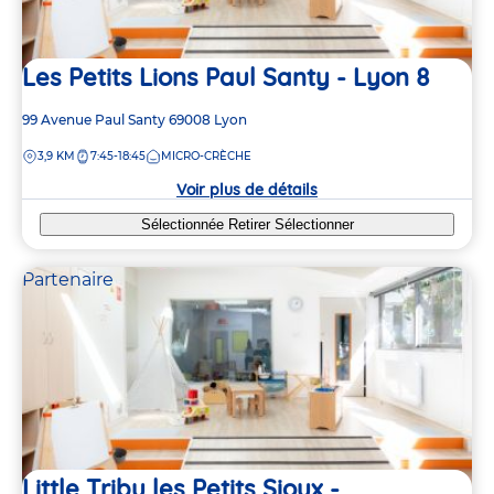
Les Petits Lions Paul Santy - Lyon 8
Adresse
99 Avenue Paul Santy
69008
Lyon
de
DISTANCE
3,9 KM
7:45-18:45
MICRO-CRÈCHE
la
crèche
Voir plus de détails
Sélectionnée
Retirer
Sélectionner
Partenaire
Little Tribu les Petits Sioux -