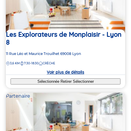
Les Explorateurs de Monplaisir - Lyon
8
Adresse
11 Rue Léo et Maurice Trouilhet
69008
Lyon
de
DISTANCE
3,6 KM
7:30-18:30
CRÈCHE
la
crèche
Voir plus de détails
Sélectionnée
Retirer
Sélectionner
Partenaire