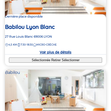
Dernière place disponible
Babilou Lyon Blanc
Adresse
27 Rue Louis Blanc
69006
LYON
de
DISTANCE
4,5 KM
7:30-18:30
MICRO-CRÈCHE
la
crèche
Voir plus de détails
Sélectionnée
Retirer
Sélectionner
Babilou