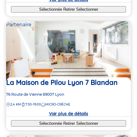
Sélectionnée
Retirer
Sélectionner
Partenaire
La Maison de Pilou Lyon 7 Blandan
Adresse
76 Route de Vienne
69007
Lyon
6
6
de
DISTANCE
2,4 KM
7:30-19:00
MICRO-CRÈCHE
la
2
2
crèche
Voir plus de détails
5
5
Sélectionnée
Retirer
Sélectionner
2
2