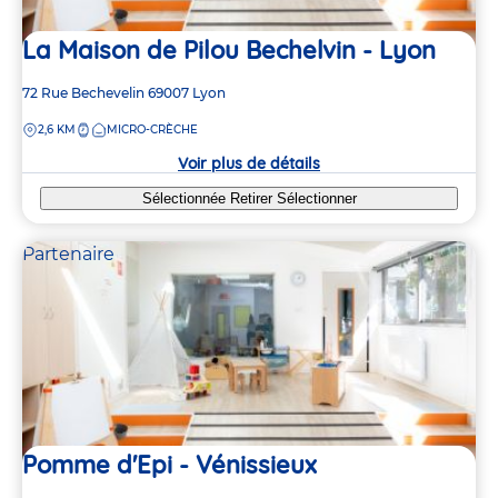
La Maison de Pilou Bechelvin - Lyon
Adresse
72 Rue Bechevelin
69007
Lyon
de
DISTANCE
2,6 KM
MICRO-CRÈCHE
la
crèche
Voir plus de détails
Sélectionnée
Retirer
Sélectionner
Partenaire
Pomme d'Epi - Vénissieux