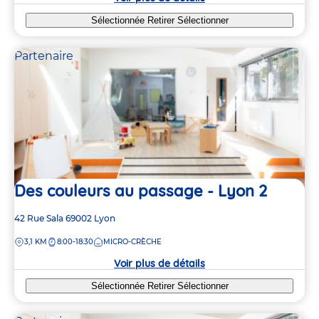
Sélectionnée
Retirer
Sélectionner
Partenaire
Des couleurs au passage - Lyon 2
Adresse
42 Rue Sala
69002
Lyon
de
DISTANCE
3,1 KM
8:00-18:30
MICRO-CRÈCHE
la
crèche
Voir plus de détails
Sélectionnée
Retirer
Sélectionner