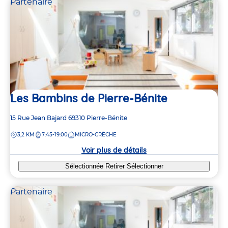
Partenaire
Les Bambins de Pierre-Bénite
Adresse
15 Rue Jean Bajard
69310
Pierre-Bénite
de
DISTANCE
3,2 KM
7:45-19:00
MICRO-CRÈCHE
la
crèche
Voir plus de détails
Sélectionnée
Retirer
Sélectionner
Partenaire