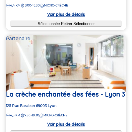
de
DISTANCE
4,4 KM
8:00-18:30
MICRO-CRÈCHE
la
crèche
Voir plus de détails
Sélectionnée
Retirer
Sélectionner
Partenaire
La crèche enchantée des fées - Lyon 3
Adresse
125 Rue Baraban
69003
Lyon
de
DISTANCE
4,5 KM
7:30-19:30
MICRO-CRÈCHE
la
crèche
Voir plus de détails