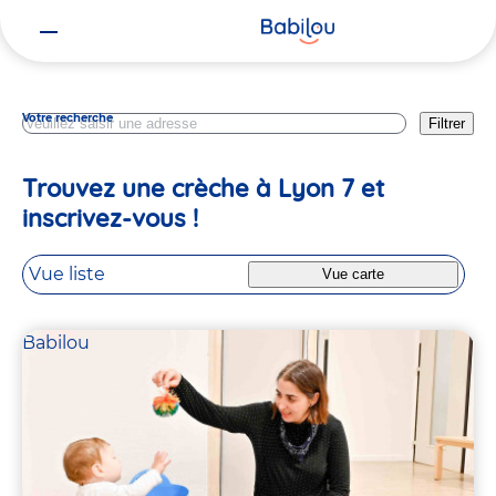
Vous
Lyon
êtes
ici
Votre recherche
Filtrer
Trouvez une crèche à Lyon 7 et
inscrivez-vous !
Vue liste
Vue carte
Babilou