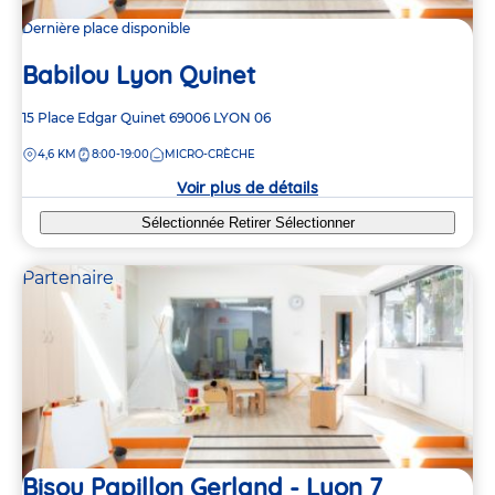
Dernière place disponible
Babilou Lyon Quinet
Adresse
15 Place Edgar Quinet
69006
LYON 06
de
DISTANCE
4,6 KM
8:00-19:00
MICRO-CRÈCHE
la
crèche
Voir plus de détails
Sélectionnée
Retirer
Sélectionner
Partenaire
Bisou Papillon Gerland - Lyon 7