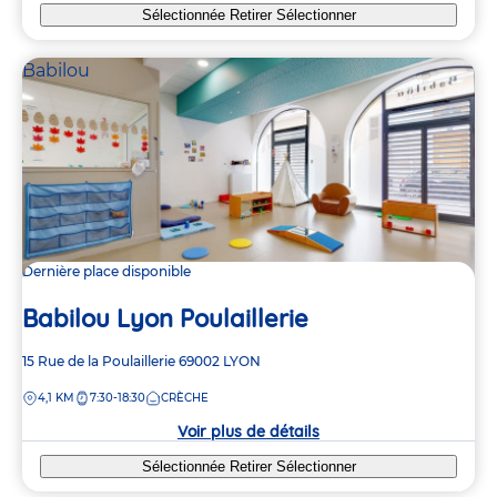
Sélectionnée
Retirer
Sélectionner
Babilou
Dernière place disponible
Babilou Lyon Poulaillerie
Adresse
15 Rue de la Poulaillerie
69002
LYON
de
DISTANCE
4,1 KM
7:30-18:30
CRÈCHE
la
crèche
Voir plus de détails
Sélectionnée
Retirer
Sélectionner