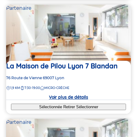
Partenaire
La Maison de Pilou Lyon 7 Blandan
Adresse
76 Route de Vienne
69007
Lyon
de
DISTANCE
1,9 KM
7:30-19:00
MICRO-CRÈCHE
la
crèche
Voir plus de détails
Sélectionnée
Retirer
Sélectionner
Partenaire