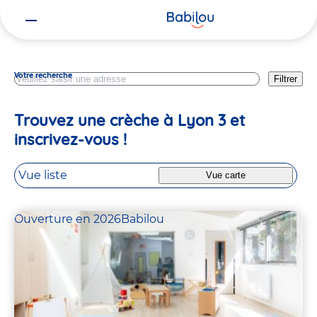
Vous
Lyon
êtes
ici
Votre recherche
Filtrer
Trouvez une crèche à Lyon 3 et
inscrivez-vous !
Vue liste
Vue carte
Ouverture en 2026
Babilou