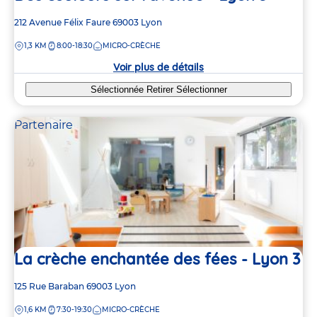
Adresse
212 Avenue Félix Faure
69003
Lyon
de
DISTANCE
1,3 KM
8:00-18:30
MICRO-CRÈCHE
la
crèche
Voir plus de détails
Sélectionnée
Retirer
Sélectionner
Partenaire
La crèche enchantée des fées - Lyon 3
Adresse
125 Rue Baraban
69003
Lyon
de
DISTANCE
1,6 KM
7:30-19:30
MICRO-CRÈCHE
la