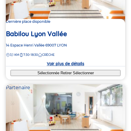
Dernière place disponible
Babilou Lyon Vallée
Adresse
14 Espace Henri Vallée
69007
LYON
de
DISTANCE
3,1 KM
7:30-18:30
CRÈCHE
la
crèche
Voir plus de détails
Sélectionnée
Retirer
Sélectionner
Partenaire