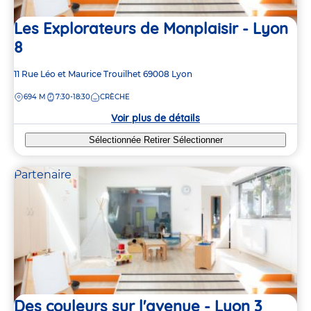
Les Explorateurs de Monplaisir - Lyon
8
Adresse
11 Rue Léo et Maurice Trouilhet
69008
Lyon
de
DISTANCE
694 M
7:30-18:30
CRÈCHE
la
crèche
Voir plus de détails
Sélectionnée
Retirer
Sélectionner
Partenaire
Des couleurs sur l'avenue - Lyon 3