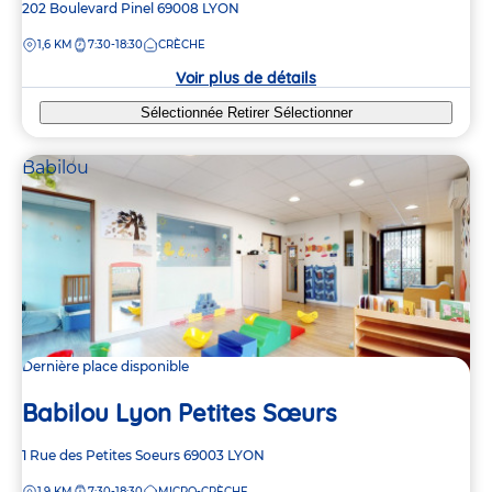
Adresse
202 Boulevard Pinel
69008
LYON
de
DISTANCE
1,6 KM
7:30-18:30
CRÈCHE
la
crèche
Voir plus de détails
Sélectionnée
Retirer
Sélectionner
Babilou
Dernière place disponible
Babilou Lyon Petites Sœurs
Adresse
1 Rue des Petites Soeurs
69003
LYON
de
DISTANCE
1,9 KM
7:30-18:30
MICRO-CRÈCHE