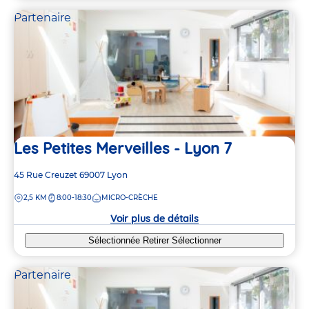
Partenaire
Les Petites Merveilles - Lyon 7
Adresse
45 Rue Creuzet
69007
Lyon
de
DISTANCE
2,5 KM
8:00-18:30
MICRO-CRÈCHE
la
crèche
Voir plus de détails
Sélectionnée
Retirer
Sélectionner
Partenaire