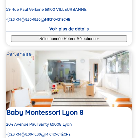
Adresse
59 Rue Paul Verlaine
69100
VILLEURBANNE
de
DISTANCE
2,3 KM
8:30-18:30
MICRO-CRÈCHE
la
crèche
Voir plus de détails
Sélectionnée
Retirer
Sélectionner
Partenaire
Baby Montessori Lyon 8
Adresse
204 Avenue Paul Santy
69008
Lyon
de
DISTANCE
2,3 KM
8:00-18:30
MICRO-CRÈCHE
la