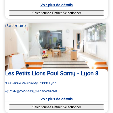
crèche
Voir plus de détails
Sélectionnée
Retirer
Sélectionner
Partenaire
Les Petits Lions Paul Santy - Lyon 8
Adresse
99 Avenue Paul Santy
69008
Lyon
de
DISTANCE
1,7 KM
7:45-18:45
MICRO-CRÈCHE
la
crèche
Voir plus de détails
Sélectionnée
Retirer
Sélectionner