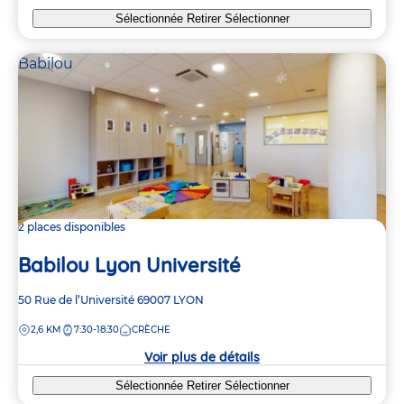
Sélectionnée
Retirer
Sélectionner
Babilou
2 places disponibles
Babilou Lyon Université
Adresse
50 Rue de l’Université
69007
LYON
de
DISTANCE
2,6 KM
7:30-18:30
CRÈCHE
la
crèche
Voir plus de détails
Sélectionnée
Retirer
Sélectionner