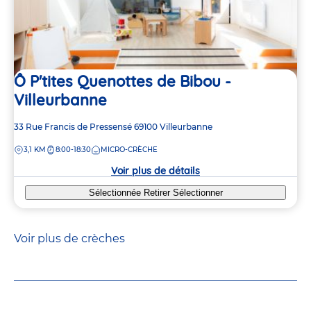
Ô P'tites Quenottes de Bibou -
Villeurbanne
Adresse
33 Rue Francis de Pressensé
69100
Villeurbanne
de
DISTANCE
3,1 KM
8:00-18:30
MICRO-CRÈCHE
la
crèche
Voir plus de détails
Sélectionnée
Retirer
Sélectionner
Voir plus de crèches