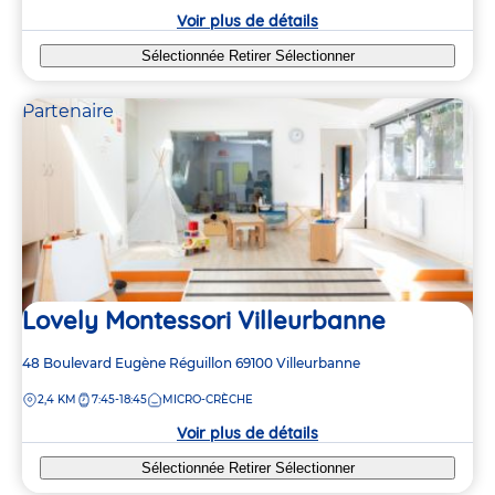
crèche
Voir plus de détails
Sélectionnée
Retirer
Sélectionner
Partenaire
Lovely Montessori Villeurbanne
Adresse
48 Boulevard Eugène Réguillon
69100
Villeurbanne
de
DISTANCE
2,4 KM
7:45-18:45
MICRO-CRÈCHE
la
crèche
Voir plus de détails
Sélectionnée
Retirer
Sélectionner