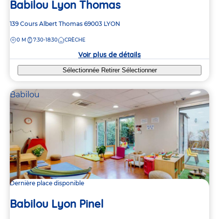
Babilou Lyon Thomas
Adresse
139 Cours Albert Thomas
69003
LYON
de
DISTANCE
0 M
7:30-18:30
CRÈCHE
la
crèche
Voir plus de détails
Sélectionnée
Retirer
Sélectionner
Babilou
Dernière place disponible
Babilou Lyon Pinel