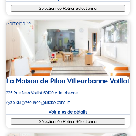
Sélectionnée
Retirer
Sélectionner
Partenaire
La Maison de Pilou Villeurbanne Voillot
Adresse
225 Rue Jean Voillot
69100
Villeurbanne
de
DISTANCE
3,0 KM
7:30-19:00
MICRO-CRÈCHE
la
crèche
Voir plus de détails
Sélectionnée
Retirer
Sélectionner