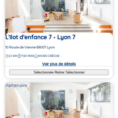
L'ilot d'enfance 7 - Lyon 7
Adresse
10 Route de Vienne
69007
Lyon
de
DISTANCE
2,1 KM
7:30-19:30
MICRO-CRÈCHE
la
crèche
Voir plus de détails
Sélectionnée
Retirer
Sélectionner
Partenaire
8
8
5
5
2
2