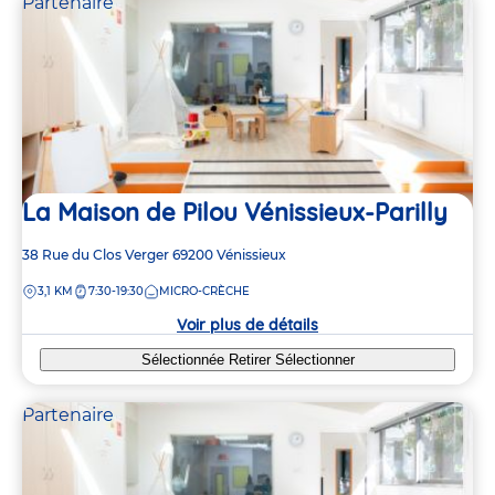
Partenaire
La Maison de Pilou Vénissieux-Parilly
Adresse
38 Rue du Clos Verger
69200
Vénissieux
de
DISTANCE
3,1 KM
7:30-19:30
MICRO-CRÈCHE
la
crèche
Voir plus de détails
Sélectionnée
Retirer
Sélectionner
Partenaire