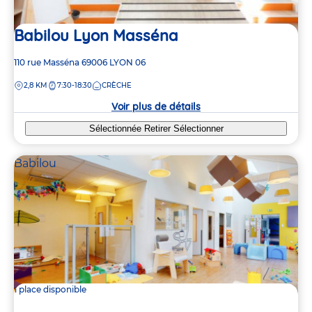
Babilou Lyon Masséna
Adresse
110 rue Masséna
69006
LYON 06
de
DISTANCE
2,8 KM
7:30-18:30
CRÈCHE
la
crèche
Voir plus de détails
Sélectionnée
Retirer
Sélectionner
Babilou
1 place disponible