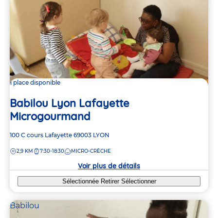
1 place disponible
Babilou Lyon Lafayette
Microgourmand
Adresse
100 C cours Lafayette
69003
LYON
de
DISTANCE
2,9 KM
7:30-18:30
MICRO-CRÈCHE
la
crèche
Voir plus de détails
Sélectionnée
Retirer
Sélectionner
Babilou