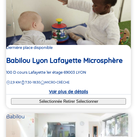
Dernière place disponible
Babilou Lyon Lafayette Microsphère
Adresse
100 D cours Lafayette
1er étage
69003
LYON
de
DISTANCE
2,9 KM
7:30-18:30
MICRO-CRÈCHE
la
crèche
Voir plus de détails
Sélectionnée
Retirer
Sélectionner
Babilou