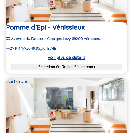
Pomme d'Epi - Vénissieux
Adresse
33 Avenue du Docteur Georges Lévy
69200
Vénissieux
de
DISTANCE
2,7 KM
7:30-18:30
CRÈCHE
la
crèche
Voir plus de détails
Sélectionnée
Retirer
Sélectionner
Partenaire