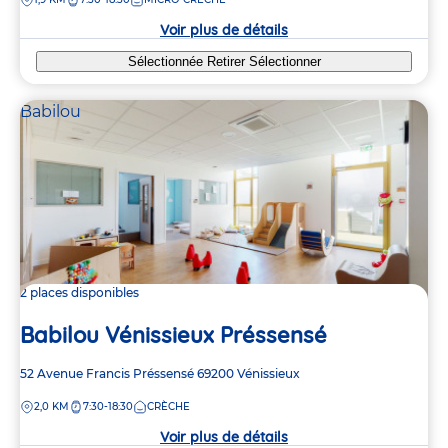
la
crèche
Voir plus de détails
Sélectionnée
Retirer
Sélectionner
Babilou
2 places disponibles
Babilou Vénissieux Préssensé
Adresse
52 Avenue Francis Préssensé
69200
Vénissieux
de
DISTANCE
2,0 KM
7:30-18:30
CRÈCHE
la
crèche
Voir plus de détails