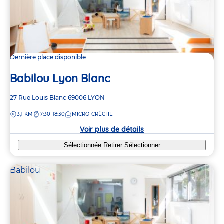
Dernière place disponible
Babilou Lyon Blanc
Adresse
27 Rue Louis Blanc
69006
LYON
de
DISTANCE
3,1 KM
7:30-18:30
MICRO-CRÈCHE
la
crèche
Voir plus de détails
Sélectionnée
Retirer
Sélectionner
Babilou