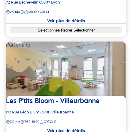
Adresse
72 Rue Bechevelin
69007
Lyon
de
DISTANCE
2,9 KM
MICRO-CRÈCHE
la
crèche
Voir plus de détails
Sélectionnée
Retirer
Sélectionner
Partenaire
Les P'tits Bloom - Villeurbanne
Adresse
173 Rue Léon Blum
69100
Villeurbanne
de
DISTANCE
3,0 KM
7:30-19:00
CRÈCHE
la
crèche
Voir plus de détails