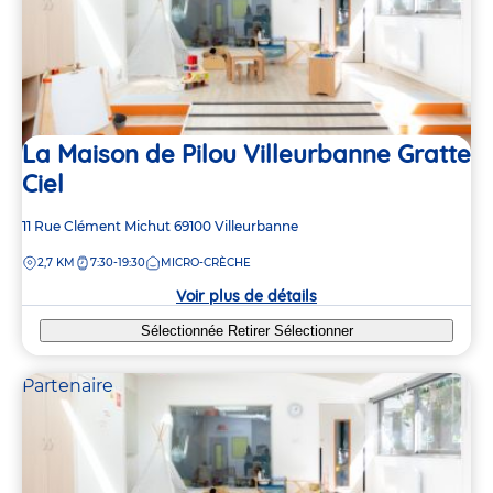
La Maison de Pilou Villeurbanne Gratte
Ciel
Adresse
11 Rue Clément Michut
69100
Villeurbanne
de
DISTANCE
2,7 KM
7:30-19:30
MICRO-CRÈCHE
la
crèche
Voir plus de détails
Sélectionnée
Retirer
Sélectionner
Partenaire