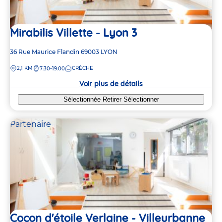
5
5
5
5
Mirabilis Villette - Lyon 3
3
3
2
2
Adresse
36 Rue Maurice Flandin
69003
LYON
de
DISTANCE
2,1 KM
CRÈCHE
7:30-19:00
la
crèche
Voir plus de détails
Sélectionnée
Retirer
Sélectionner
Partenaire
Cocon d'étoile Verlaine - Villeurbanne