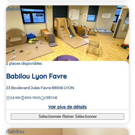
Babilou
2 places disponibles
Babilou Lyon Favre
Adresse
23 Boulevard Jules Favre
69006
LYON
de
DISTANCE
2,6 KM
8:00-19:00
CRÈCHE
la
crèche
Voir plus de détails
Sélectionnée
Retirer
Sélectionner
Babilou