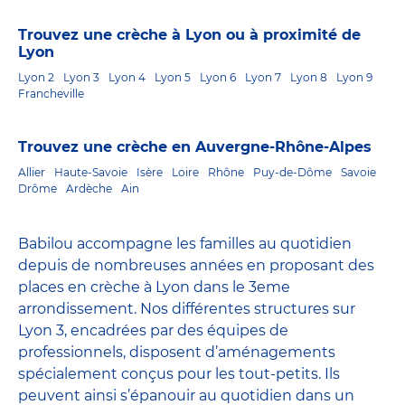
Trouvez une crèche à Lyon ou à proximité de
Lyon
Lyon 2
Lyon 3
Lyon 4
Lyon 5
Lyon 6
Lyon 7
Lyon 8
Lyon 9
Francheville
Trouvez une crèche en Auvergne-Rhône-Alpes
Allier
Haute-Savoie
Isère
Loire
Rhône
Puy-de-Dôme
Savoie
Drôme
Ardèche
Ain
Babilou accompagne les familles au quotidien
depuis de nombreuses années en proposant des
places en crèche à Lyon dans le 3eme
arrondissement. Nos différentes structures sur
Lyon 3, encadrées par des équipes de
professionnels, disposent d’aménagements
spécialement conçus pour les tout-petits. Ils
peuvent ainsi s’épanouir au quotidien dans un