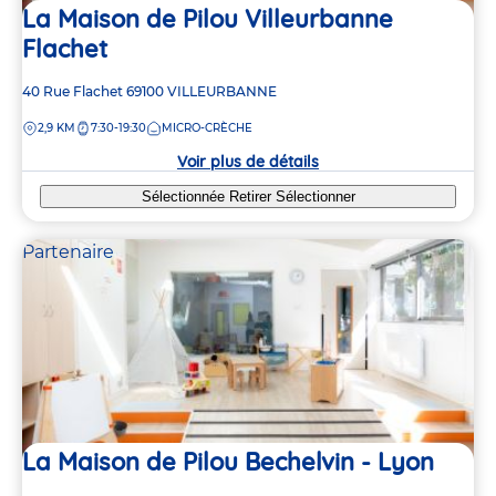
La Maison de Pilou Villeurbanne
Flachet
Adresse
40 Rue Flachet
69100
VILLEURBANNE
de
DISTANCE
2,9 KM
7:30-19:30
MICRO-CRÈCHE
la
crèche
Voir plus de détails
Sélectionnée
Retirer
Sélectionner
Partenaire
La Maison de Pilou Bechelvin - Lyon