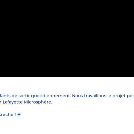
ants de sortir quotidiennement. Nous travaillons le projet péd
yon Lafayette Microsphère.
rèche ! 🌟