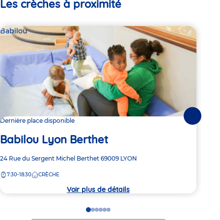
Les crèches à proximité
Babilou
Bab
Suivante
Dernière place disponible
2 pl
Babilou Lyon Berthet
Ba
Adresse
24 Rue du Sergent Michel Berthet
69009
LYON
Adre
173 
de
de
7:30-18:30
CRÈCHE
7:
la
la
crèche
crèc
Voir plus de détails
Go
Go
Go
Go
Go
Go