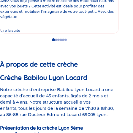
Avez-vous déjà pensé à mettre en scène des matériaux naturels
Jeud
avec vos jouets ? Cette activité est idéale pour profiter des
inau
extérieurs et mobiliser l’imaginaire de votre tout-petit. Avec des
fami
végétaux
45
Lire la suite
Go
Go
Go
Go
Go
Go
to
to
to
to
to
to
slide
slide
slide
slide
slide
slide
1
2
3
4
5
6
À propos de cette crèche
Crèche Babilou Lyon Locard
Notre crèche d’entreprise Babilou Lyon Locard a une
capacité d’accueil de 45 enfants, âgés de 2 mois et
demi à 4 ans. Notre structure accueille vos
enfants, tous les jours de la semaine de 7h30 à 18h30,
au 86-88 rue Docteur Edmond Locard 69005 Lyon.
Présentation de la crèche Lyon 5ème