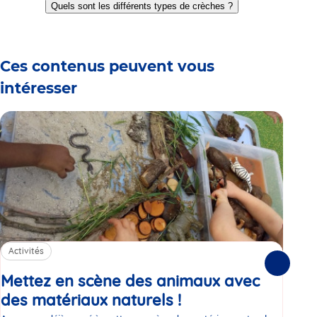
to
to
to
to
to
to
Quels sont les différents types de crèches ?
slide
slide
slide
slide
slide
slide
1
2
3
4
5
6
Ces contenus peuvent vous
intéresser
Activités
La
Suivante
15/11
Mettez en scène des animaux avec
In
des matériaux naturels !
Article
Ly