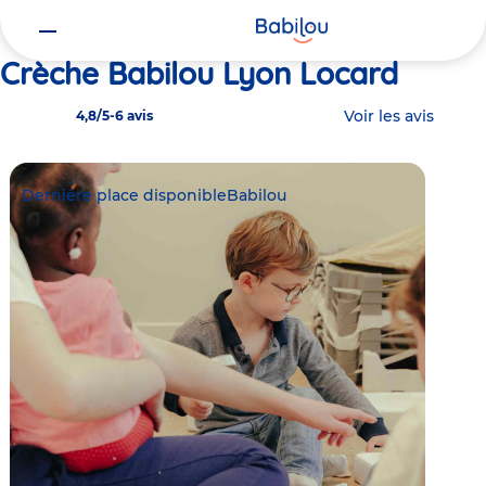
Vous
Accueil
Babilou Lyon Locard
êtes
ici
Crèche Babilou Lyon Locard
Voir les avis
4,8/5
-
6 avis
Dernière place disponible
Babilou