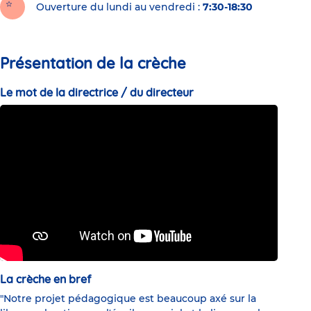
Ouverture du lundi au vendredi :
7:30-18:30
Présentation de la crèche
Le mot de la directrice / du directeur
La crèche en bref
"Notre projet pédagogique est beaucoup axé sur la