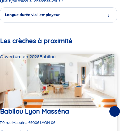
Quel type d'accueil cherchez-vous ?
Longue durée via l'employeur
Les crèches à proximité
Ouverture en 2026
Babilou
Bab
Babilou Lyon Masséna
Dern
Suivante
Ba
Adresse
110 rue Masséna
69006
LYON 06
de