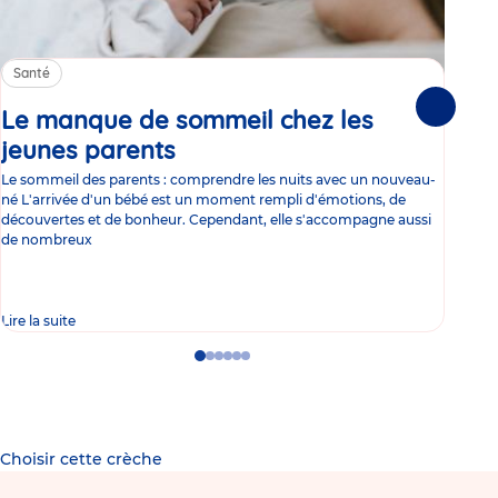
Santé
Sa
Le manque de sommeil chez les
Gr
Suivante
jeunes parents
Article
co
Le sommeil des parents : comprendre les nuits avec un nouveau-
Les 
né L'arrivée d'un bébé est un moment rempli d'émotions, de
les 
découvertes et de bonheur. Cependant, elle s'accompagne aussi
l'es
de nombreux
gast
Lire la suite
Lire 
Go
Go
Go
Go
Go
Go
to
to
to
to
to
to
slide
slide
slide
slide
slide
slide
1
2
3
4
5
6
Choisir cette crèche