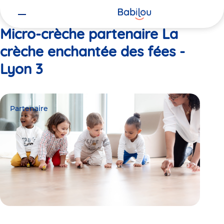
Vous
Accueil
La crèche enchantée des fées - Lyon 3
êtes
ici
Micro-crèche partenaire La
crèche enchantée des fées -
Lyon 3
Partenaire