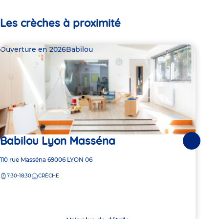
Les crèches à proximité
Ouverture en 2026
Babilou
Bab
Babilou Lyon Masséna
Dern
Suivante
Ba
Adresse
110 rue Masséna
69006
LYON 06
de
7:30-18:30
CRÈCHE
la
Adre
15 Ru
crèche
de
7:
la
crèc