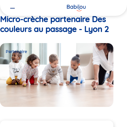
Vous
Accueil
Des couleurs au passage - Lyon 2
êtes
ici
Micro-crèche partenaire Des
couleurs au passage - Lyon 2
Partenaire