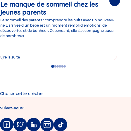
Le manque de sommeil chez les
Gr
Suivante
jeunes parents
Article
co
Le sommeil des parents : comprendre les nuits avec un nouveau-
Les 
né L'arrivée d'un bébé est un moment rempli d'émotions, de
les 
découvertes et de bonheur. Cependant, elle s'accompagne aussi
l'es
de nombreux
gast
Lire la suite
Lire 
Go
Go
Go
Go
Go
Go
to
to
to
to
to
to
slide
slide
slide
slide
slide
slide
1
2
3
4
5
6
Choisir cette crèche
Suivez-nous !
Facebook
Twitter
Linkedin
Instagram
Tiktok