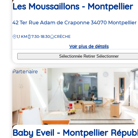
Les Moussaillons - Montpellier
Adresse
42 Ter Rue Adam de Craponne
34070
Montpellier
de
DISTANCE
1,1 KM
7:30-18:30
CRÈCHE
la
crèche
Voir plus de détails
Sélectionnée
Retirer
Sélectionner
Partenaire
Baby Eveil - Montpellier Répub