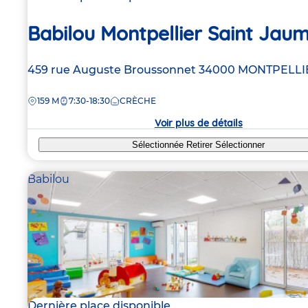
Babilou Montpellier Saint Jau
Adresse
459 rue Auguste Broussonnet
34000
MONTPELLI
de
DISTANCE
159 M
7:30-18:30
CRÈCHE
la
crèche
Voir plus de détails
Sélectionnée
Retirer
Sélectionner
Babilou
Dernière place disponible