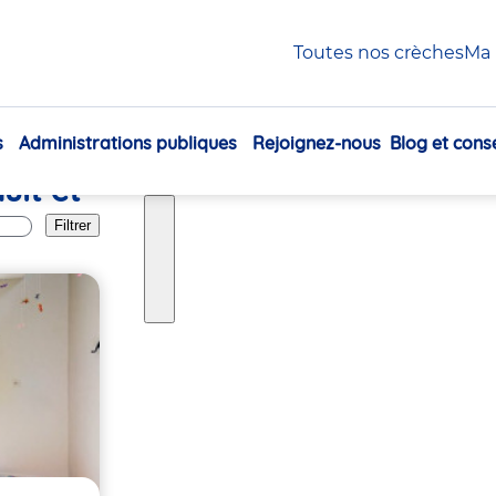
Toutes nos crèches
Ma 
s
Administrations publiques
Rejoignez-nous
Blog et conse
Navigation
ult et
principale
Filtrer