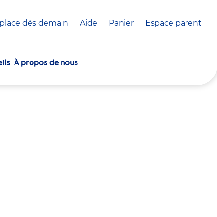
place dès demain
Aide
Panier
crèche(s)
Espace parent
sélectionnée(s)
ils
À propos de nous
30
30