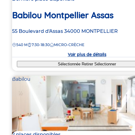
Babilou Montpellier Assas
Adresse
55 Boulevard d'Assas
34000
MONTPELLIER
de
DISTANCE
540 M
7:30-18:30
MICRO-CRÈCHE
la
crèche
Voir plus de détails
Sélectionnée
Retirer
Sélectionner
Babilou
2 places disponibles