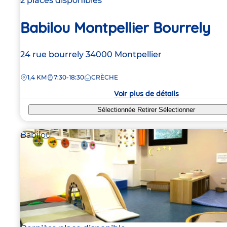
2 places disponibles
Babilou Montpellier Bourrely
Adresse
24 rue bourrely
34000
Montpellier
de
DISTANCE
1,4 KM
7:30-18:30
CRÈCHE
la
crèche
Voir plus de détails
Sélectionnée
Retirer
Sélectionner
Babilou