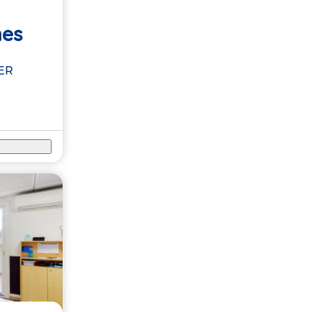
mes
ER