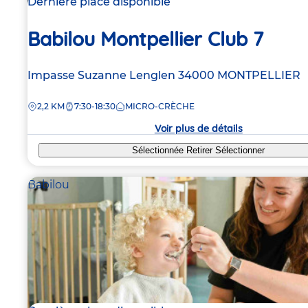
Dernière place disponible
Babilou Montpellier Club 7
Adresse
Impasse Suzanne Lenglen
34000
MONTPELLIER
de
DISTANCE
2,2 KM
7:30-18:30
MICRO-CRÈCHE
la
crèche
Voir plus de détails
Sélectionnée
Retirer
Sélectionner
Babilou