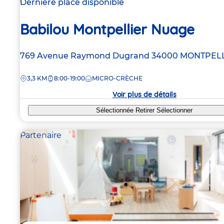
Dernière place disponible
Babilou Montpellier Nuage
Adresse
769 Avenue Raymond Dugrand
34000
MONTPELL
de
DISTANCE
3,3 KM
8:00-19:00
MICRO-CRÈCHE
la
crèche
Voir plus de détails
Sélectionnée
Retirer
Sélectionner
Partenaire