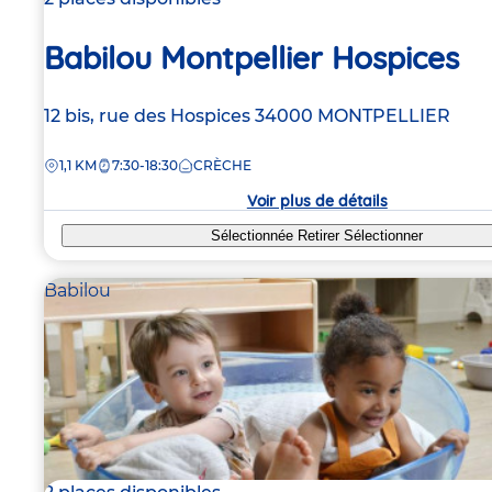
Babilou Montpellier Hospices
Adresse
12 bis, rue des Hospices
34000
MONTPELLIER
de
DISTANCE
1,1 KM
7:30-18:30
CRÈCHE
la
crèche
Voir plus de détails
Sélectionnée
Retirer
Sélectionner
Babilou