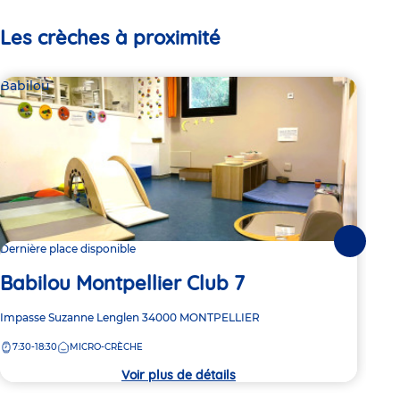
Les crèches à proximité
Babilou
Bab
Suivante
Dernière place disponible
2 pl
Babilou Montpellier Club 7
Ba
Adresse
Impasse Suzanne Lenglen
34000
MONTPELLIER
Adre
12 b
de
de
7:30-18:30
MICRO-CRÈCHE
7:
la
la
crèche
crèc
Voir plus de détails