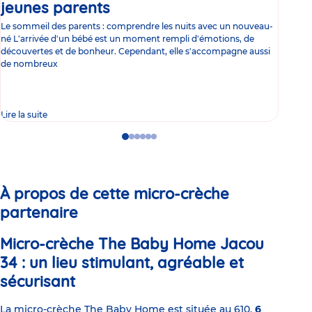
jeunes parents
Article
co
Le sommeil des parents : comprendre les nuits avec un nouveau-
Les 
né L'arrivée d'un bébé est un moment rempli d'émotions, de
les 
découvertes et de bonheur. Cependant, elle s'accompagne aussi
l'es
de nombreux
gast
Lire la suite
Lire 
Go
Go
Go
Go
Go
Go
to
to
to
to
to
to
slide
slide
slide
slide
slide
slide
1
2
3
4
5
6
À propos de cette micro-crèche
partenaire
Micro-crèche The Baby Home Jacou
34 : un lieu stimulant, agréable et
sécurisant
La micro-crèche The Baby Home est située au 610,
6