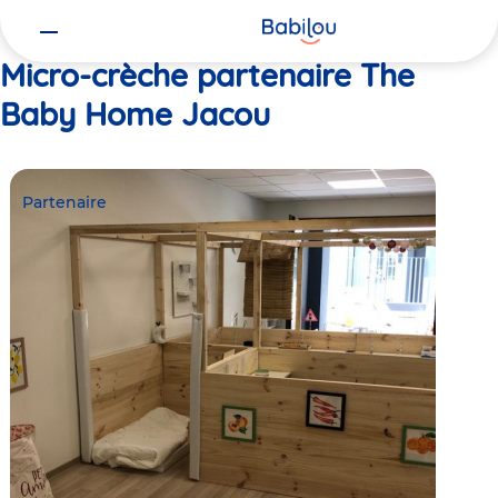
Vous
Accueil
The Baby Home Jacou
êtes
ici
Micro-crèche partenaire The
Baby Home Jacou
Partenaire