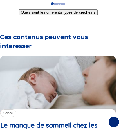
Go
Go
Go
Go
Go
Go
to
to
to
to
to
to
Quels sont les différents types de crèches ?
slide
slide
slide
slide
slide
slide
1
2
3
4
5
6
Ces contenus peuvent vous
intéresser
Santé
Sa
Le manque de sommeil chez les
Gr
Suivante