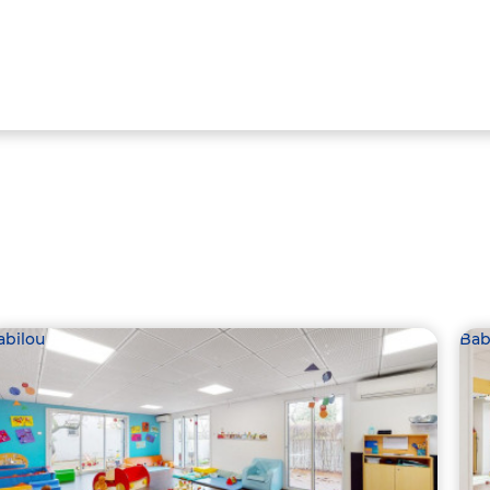
abilou
Bab