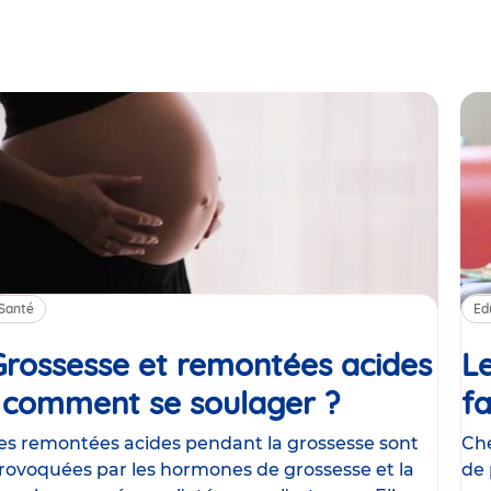
Santé
Ed
Grossesse et remontées acides
Le
: comment se soulager ?
Article
fa
es remontées acides pendant la grossesse sont
Che
rovoquées par les hormones de grossesse et la
de 