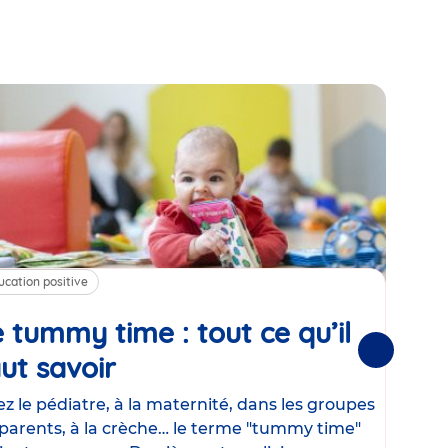
ucation positive
Alim
 tummy time : tout ce qu’il
Cha
Suivantes
ut savoir
Article
mé
con
z le pédiatre, à la maternité, dans les groupes
parents, à la crèche… le terme "tummy time"
Le la