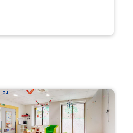
ilou
Babil