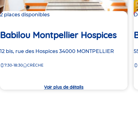
2 places disponibles
D
Babilou Montpellier Hospices
B
Adresse
12 bis, rue des Hospices
34000
MONTPELLIER
A
5
de
d
7:30-18:30
CRÈCHE
la
la
crèche
c
Voir plus de détails