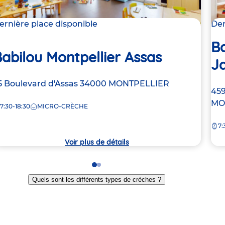
ernière place disponible
Der
Ba
abilou Montpellier Assas
J
dresse
5 Boulevard d'Assas
34000
MONTPELLIER
Ad
459
e
de
MO
7:30-18:30
MICRO-CRÈCHE
la
rèche
7:
crè
Voir plus de détails
Go
Go
to
to
Quels sont les différents types de crèches ?
slide
slide
1
2