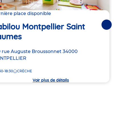
nière place disponible
Derni
bilou Montpellier Saint
Suivantes
Bab
aumes
Adre
Impa
resse
 rue Auguste Broussonnet
34000
de
NTPELLIER
7:30
la
crèc
30-18:30
CRÈCHE
che
Voir plus de détails