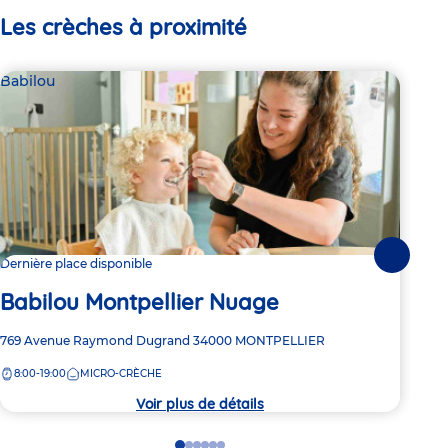
Les crèches à proximité
Babilou
Bab
Suivante
Dernière place disponible
2 pl
Babilou Montpellier Nuage
Ba
Adresse
769 Avenue Raymond Dugrand
34000
MONTPELLIER
Adre
24 r
de
de
8:00-19:00
MICRO-CRÈCHE
7:
la
la
crèche
crèc
Voir plus de détails