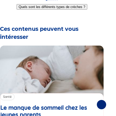
Go
Go
Go
Go
Go
Go
to
to
to
to
to
to
Quels sont les différents types de crèches ?
slide
slide
slide
slide
slide
slide
1
2
3
4
5
6
Ces contenus peuvent vous
intéresser
Santé
Sa
Le manque de sommeil chez les
Gr
Suivante
jeunes parents
Article
co