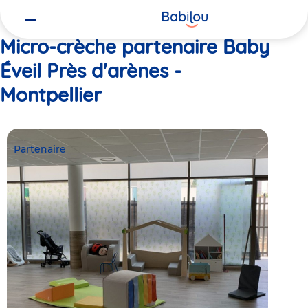
Vous
Accueil
Baby Éveil Près d'arènes - Montpellier
êtes
ici
Micro-crèche partenaire Baby
Éveil Près d'arènes -
Montpellier
Partenaire