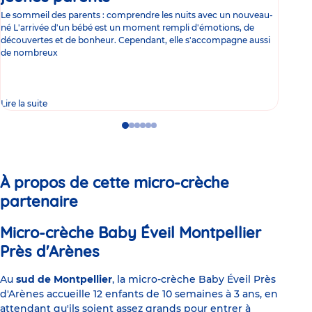
Le sommeil des parents : comprendre les nuits avec un nouveau-
Les 
né L'arrivée d'un bébé est un moment rempli d'émotions, de
les 
découvertes et de bonheur. Cependant, elle s'accompagne aussi
l'es
de nombreux
gast
Lire la suite
Lire 
Go
Go
Go
Go
Go
Go
to
to
to
to
to
to
slide
slide
slide
slide
slide
slide
1
2
3
4
5
6
À propos de cette micro-crèche
partenaire
Micro-crèche Baby Éveil Montpellier
Près d'Arènes
Au
sud de Montpellier
, la micro-crèche Baby Éveil Près
d'Arènes accueille 12 enfants de 10 semaines à 3 ans, en
attendant qu'ils soient assez grands pour entrer à