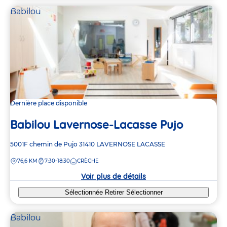
Babilou
Dernière place disponible
Babilou Lavernose-Lacasse Pujo
Adresse
5001F chemin de Pujo
31410
LAVERNOSE LACASSE
de
DISTANCE
76,6 KM
7:30-18:30
CRÈCHE
la
crèche
Voir plus de détails
Sélectionnée
Retirer
Sélectionner
Babilou