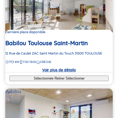
Dernière place disponible
Babilou Toulouse Saint-Martin
Adresse
12 Rue de Caulet
ZAC Saint Martin du Touch
31300
TOULOUSE
de
DISTANCE
77,3 KM
7:30-19:00
CRÈCHE
la
crèche
Voir plus de détails
Sélectionnée
Retirer
Sélectionner
Babilou