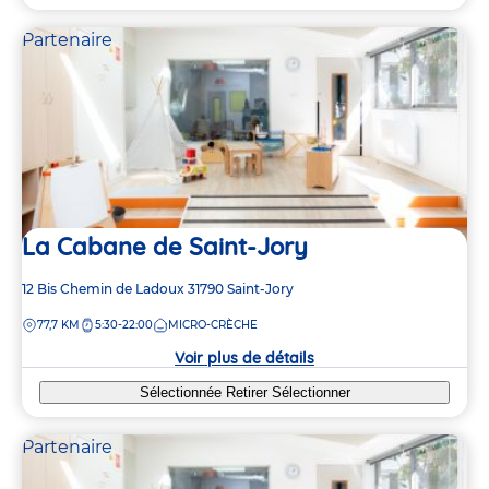
Partenaire
La Cabane de Saint-Jory
Adresse
12 Bis Chemin de Ladoux
31790
Saint-Jory
de
DISTANCE
77,7 KM
5:30-22:00
MICRO-CRÈCHE
la
crèche
Voir plus de détails
Sélectionnée
Retirer
Sélectionner
Partenaire