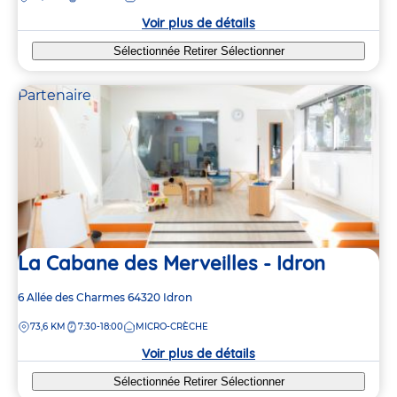
crèche
Voir plus de détails
Sélectionnée
Retirer
Sélectionner
Partenaire
La Cabane des Merveilles - Idron
Adresse
6 Allée des Charmes
64320
Idron
de
DISTANCE
73,6 KM
7:30-18:00
MICRO-CRÈCHE
la
crèche
Voir plus de détails
Sélectionnée
Retirer
Sélectionner