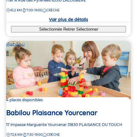
Adresse
1 ter A Rue des Pyrénées
65310
LALOUBÈRE
de
DISTANCE
61,2 KM
7:00-19:00
CRÈCHE
la
crèche
Voir plus de détails
Sélectionnée
Retirer
Sélectionner
Babilou
4 places disponibles
Babilou Plaisance Yourcenar
Adresse
17 impasse Marguerite Yourcenar
31830
PLAISANCE DU TOUCH
de
DISTANCE
72,6 KM
7:30-19:00
CRÈCHE
la