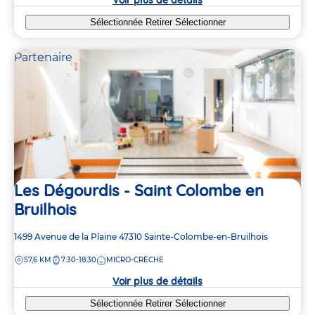
Sélectionnée
Retirer
Sélectionner
Partenaire
Les Dégourdis - Saint Colombe en
Bruilhois
Adresse
1499 Avenue de la Plaine
47310
Sainte-Colombe-en-Bruilhois
de
DISTANCE
57,6 KM
7:30-18:30
MICRO-CRÈCHE
la
crèche
Voir plus de détails
Sélectionnée
Retirer
Sélectionner