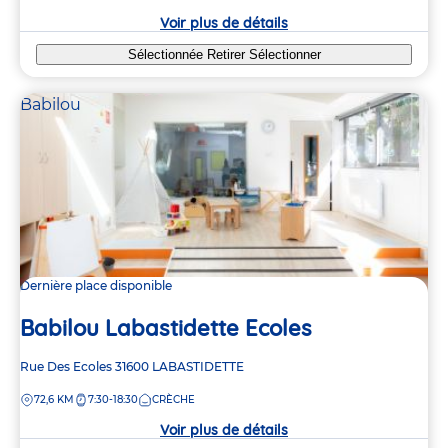
crèche
Voir plus de détails
Sélectionnée
Retirer
Sélectionner
Babilou
Dernière place disponible
Babilou Labastidette Ecoles
Adresse
Rue Des Ecoles
31600
LABASTIDETTE
de
DISTANCE
72,6 KM
7:30-18:30
CRÈCHE
la
crèche
Voir plus de détails