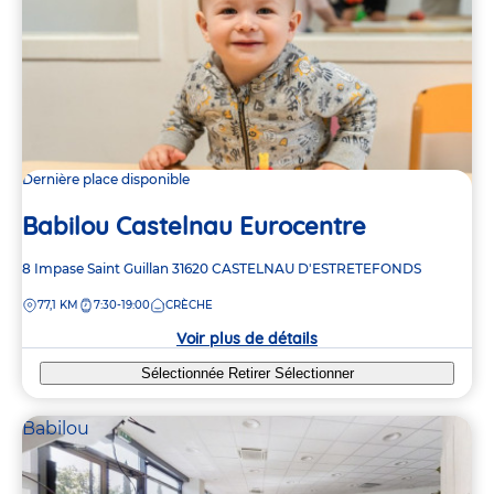
Dernière place disponible
Babilou Castelnau Eurocentre
Adresse
8 Impase Saint Guillan
31620
CASTELNAU D'ESTRETEFONDS
de
DISTANCE
77,1 KM
7:30-19:00
CRÈCHE
la
crèche
Voir plus de détails
Sélectionnée
Retirer
Sélectionner
Babilou