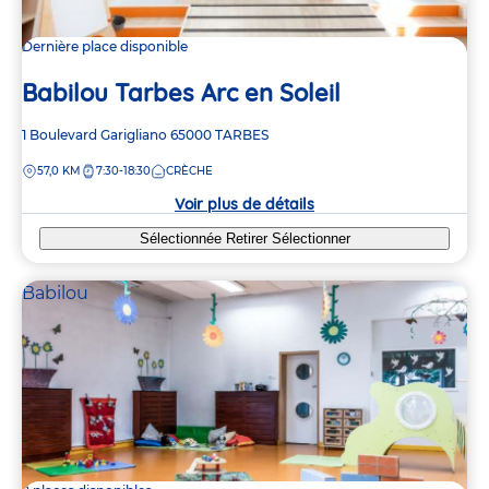
Dernière place disponible
Babilou Tarbes Arc en Soleil
Adresse
1 Boulevard Garigliano
65000
TARBES
de
DISTANCE
57,0 KM
7:30-18:30
CRÈCHE
la
crèche
Voir plus de détails
Sélectionnée
Retirer
Sélectionner
Babilou