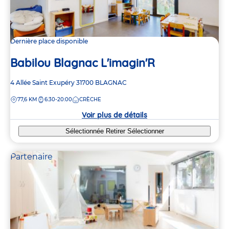
Dernière place disponible
Babilou Blagnac L'imagin'R
Adresse
4 Allée Saint Exupéry
31700
BLAGNAC
de
DISTANCE
77,6 KM
6:30-20:00
CRÈCHE
la
crèche
Voir plus de détails
Sélectionnée
Retirer
Sélectionner
Partenaire