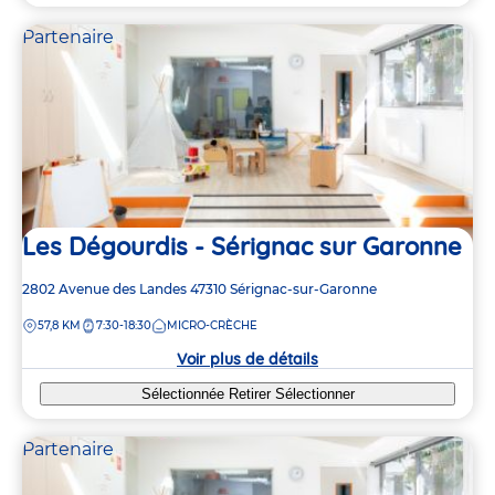
Partenaire
Les Dégourdis - Sérignac sur Garonne
Adresse
2802 Avenue des Landes
47310
Sérignac-sur-Garonne
de
DISTANCE
57,8 KM
7:30-18:30
MICRO-CRÈCHE
la
crèche
Voir plus de détails
Sélectionnée
Retirer
Sélectionner
Partenaire