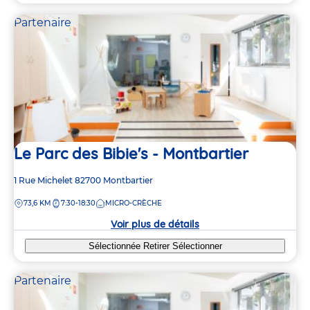
Partenaire
Le Parc des Bibie's - Montbartier
Adresse
1 Rue Michelet
82700
Montbartier
de
DISTANCE
73,6 KM
7:30-18:30
MICRO-CRÈCHE
la
crèche
Voir plus de détails
Sélectionnée
Retirer
Sélectionner
Partenaire