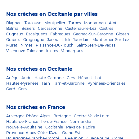
Nos crèches en Occitanie par villes
Blagnac
Toulouse
Montpellier
Tarbes
Montauban
Albi
Balma
Béziers
Carcassonne
Castelnau-le-Lez
Castres
Cugnaux
Escalquens
Fabregues
Gagnac-Sur-Garonne
Gigean
Grabels
Gragnague
Jacou
L-Isle-Jourdain
Montferrier-Sur-Lez
Muret
Nîmes
Plaisance-Du-Touch
Saint-Jean-De-Vedas
Villeneuve-Tolosane
le cres
Vendargues
Nos crèches en Occitanie
Ariège
Aude
Haute-Garonne
Gers
Hérault
Lot
Hautes-Pyrénées
Tarn
Tarn-et-Garonne
Pyrénées-Orientales
Gard
Gers
Nos crèches en France
Auvergne-Rhône-Alpes
Bretagne
Centre-Val de Loire
Hauts-de-France
Ile-de-France
Normandie
Nouvelle-Aquitaine
Occitanie
Pays de la Loire
Provence-Alpes-Côte d'Azur
Grand Est
Bourgogne-Franche-Comté
La Réunion
Guadeloupe
Corse