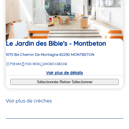
Le Jardin des Bibie's - Montbeton
Adresse
1075 Bis Chemin De Montagne
82290
MONTBETON
de
DISTANCE
77,8 KM
7:00-18:30
MICRO-CRÈCHE
la
crèche
Voir plus de détails
Sélectionnée
Retirer
Sélectionner
Voir plus de crèches