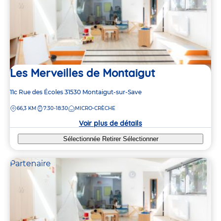
Les Merveilles de Montaigut
Adresse
11c Rue des Écoles
31530
Montaigut-sur-Save
de
DISTANCE
66,3 KM
7:30-18:30
MICRO-CRÈCHE
la
crèche
Voir plus de détails
Sélectionnée
Retirer
Sélectionner
Partenaire