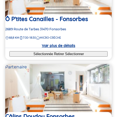
Ô P'tites Canailles - Fonsorbes
Adresse
2689 Route de Tarbes
31470
Fonsorbes
de
DISTANCE
68,8 KM
7:30-18:30
MICRO-CRÈCHE
la
crèche
Voir plus de détails
Sélectionnée
Retirer
Sélectionner
Partenaire
Câlins Doudou Fonsorbes