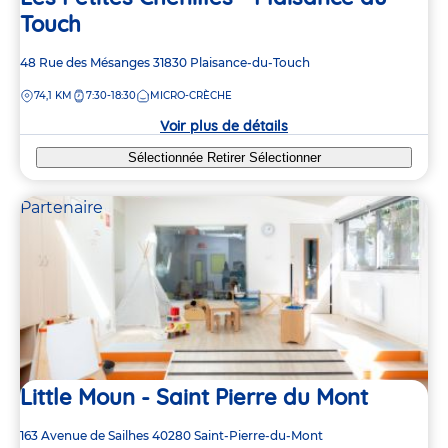
Touch
Adresse
48 Rue des Mésanges
31830
Plaisance-du-Touch
de
DISTANCE
74,1 KM
7:30-18:30
MICRO-CRÈCHE
la
crèche
Voir plus de détails
Sélectionnée
Retirer
Sélectionner
Partenaire
Little Moun - Saint Pierre du Mont
Adresse
163 Avenue de Sailhes
40280
Saint-Pierre-du-Mont