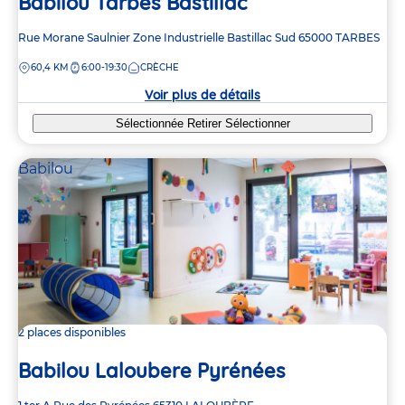
Babilou Tarbes Bastillac
Adresse
Rue Morane Saulnier
Zone Industrielle Bastillac Sud
65000
TARBES
de
DISTANCE
60,4 KM
6:00-19:30
CRÈCHE
la
crèche
Voir plus de détails
Sélectionnée
Retirer
Sélectionner
Babilou
2 places disponibles
Babilou Laloubere Pyrénées