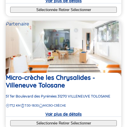
Voir plus de détails
Sélectionnée
Retirer
Sélectionner
Partenaire
Micro-crèche les Chrysalides -
Villeneuve Tolosane
Adresse
51 Ter Boulevard des Pyrénées
31270
VILLENEUVE TOLOSANE
de
DISTANCE
77,2 KM
7:30-18:30
MICRO-CRÈCHE
la
crèche
Voir plus de détails
Sélectionnée
Retirer
Sélectionner