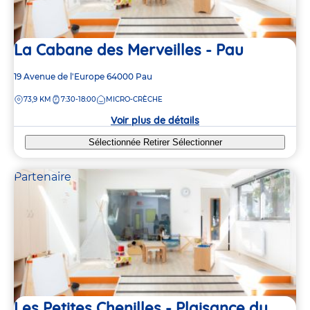
La Cabane des Merveilles - Pau
Adresse
19 Avenue de l'Europe
64000
Pau
de
DISTANCE
73,9 KM
7:30-18:00
MICRO-CRÈCHE
la
crèche
Voir plus de détails
Sélectionnée
Retirer
Sélectionner
Partenaire
Les Petites Chenilles - Plaisance du