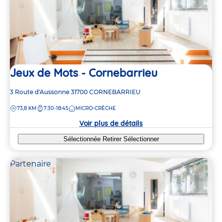
Jeux de Mots - Cornebarrieu
Adresse
3 Route d'Aussonne
31700
CORNEBARRIEU
de
DISTANCE
73,8 KM
7:30-18:45
MICRO-CRÈCHE
la
crèche
Voir plus de détails
Sélectionnée
Retirer
Sélectionner
Partenaire