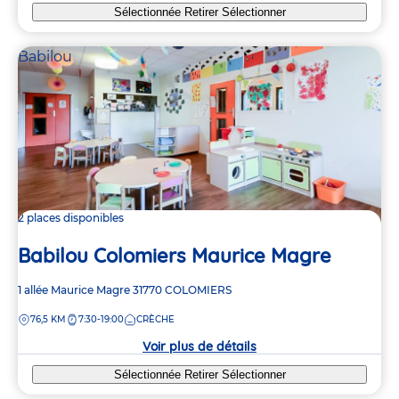
Sélectionnée
Retirer
Sélectionner
Babilou
2 places disponibles
Babilou Colomiers Maurice Magre
Adresse
1 allée Maurice Magre
31770
COLOMIERS
de
DISTANCE
76,5 KM
7:30-19:00
CRÈCHE
la
crèche
Voir plus de détails
Sélectionnée
Retirer
Sélectionner