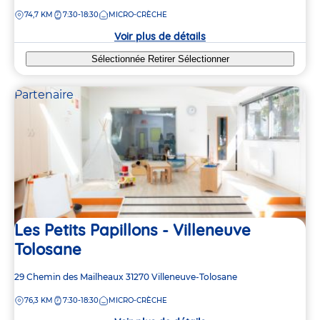
de
DISTANCE
74,7 KM
7:30-18:30
MICRO-CRÈCHE
la
crèche
Voir plus de détails
Sélectionnée
Retirer
Sélectionner
Partenaire
Les Petits Papillons - Villeneuve
Tolosane
Adresse
29 Chemin des Mailheaux
31270
Villeneuve-Tolosane
de
DISTANCE
76,3 KM
7:30-18:30
MICRO-CRÈCHE
la
crèche