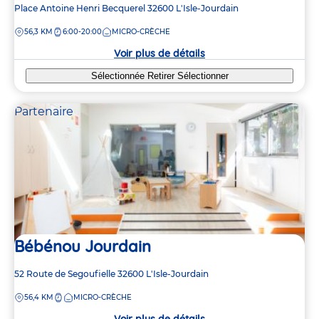
Adresse
Place Antoine Henri Becquerel
32600
L'Isle-Jourdain
de
DISTANCE
56,3 KM
6:00-20:00
MICRO-CRÈCHE
la
crèche
Voir plus de détails
Sélectionnée
Retirer
Sélectionner
Partenaire
Bébénou Jourdain
Adresse
52 Route de Segoufielle
32600
L'Isle-Jourdain
de
DISTANCE
56,4 KM
MICRO-CRÈCHE
la
crèche
Voir plus de détails