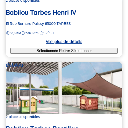
2 places disponibles
Babilou Tarbes Henri IV
Adresse
15 Rue Bernard Palissy
65000
TARBES
de
DISTANCE
58,6 KM
7:30-18:30
CRÈCHE
la
crèche
Voir plus de détails
Sélectionnée
Retirer
Sélectionner
Babilou
2 places disponibles