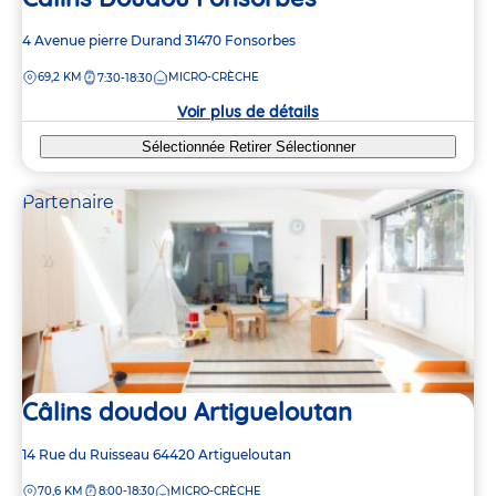
Adresse
4 Avenue pierre Durand
31470
Fonsorbes
de
DISTANCE
69,2 KM
MICRO-CRÈCHE
7:30-18:30
la
crèche
Voir plus de détails
Sélectionnée
Retirer
Sélectionner
Partenaire
Câlins doudou Artigueloutan
Adresse
14 Rue du Ruisseau
64420
Artigueloutan
de
DISTANCE
70,6 KM
8:00-18:30
MICRO-CRÈCHE
la