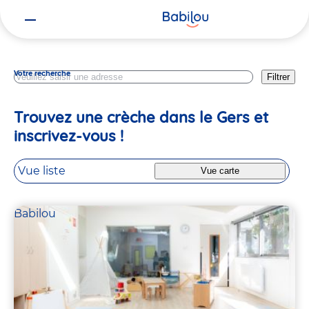
Vous
Occitanie
êtes
ici
Votre recherche
Filtrer
Trouvez une crèche dans le Gers et
inscrivez-vous !
Vue liste
Vue carte
Babilou