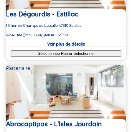
Les Dégourdis - Estillac
Adresse
1 Chemin Champs de Lassalle
47310
Estillac
de
DISTANCE
54,6 KM
7:30-18:30
MICRO-CRÈCHE
la
crèche
Voir plus de détails
Sélectionnée
Retirer
Sélectionner
Partenaire
Abracaptipas - L'Isles Jourdain