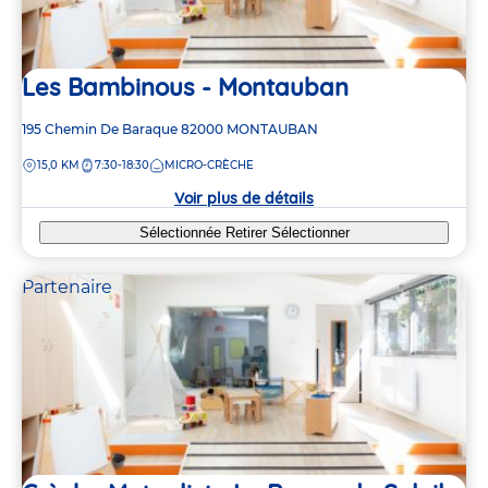
Les Bambinous - Montauban
Adresse
195 Chemin De Baraque
82000
MONTAUBAN
de
DISTANCE
15,0 KM
7:30-18:30
MICRO-CRÈCHE
la
crèche
Voir plus de détails
Sélectionnée
Retirer
Sélectionner
Partenaire