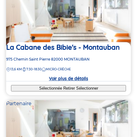
La Cabane des Bibie's - Montauban
Adresse
975 Chemin Saint Pierre
82000
MONTAUBAN
de
DISTANCE
13,6 KM
7:30-18:30
MICRO-CRÈCHE
la
crèche
Voir plus de détails
Sélectionnée
Retirer
Sélectionner
Partenaire