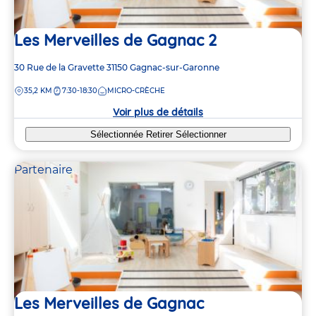
Les Merveilles de Gagnac 2
Adresse
30 Rue de la Gravette
31150
Gagnac-sur-Garonne
de
DISTANCE
35,2 KM
7:30-18:30
MICRO-CRÈCHE
la
crèche
Voir plus de détails
Sélectionnée
Retirer
Sélectionner
Partenaire
Les Merveilles de Gagnac