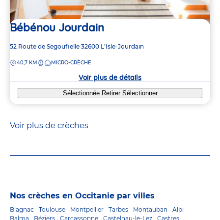
Bébénou Jourdain
Adresse
52 Route de Segoufielle
32600
L'Isle-Jourdain
de
DISTANCE
40,7 KM
MICRO-CRÈCHE
la
crèche
Voir plus de détails
Sélectionnée
Retirer
Sélectionner
Voir plus de crèches
Nos crèches en Occitanie par villes
Blagnac
Toulouse
Montpellier
Tarbes
Montauban
Albi
Balma
Béziers
Carcassonne
Castelnau-le-Lez
Castres