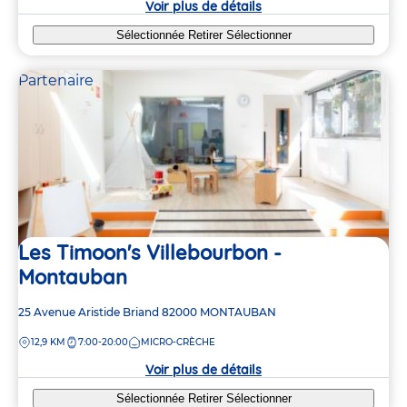
Voir plus de détails
Sélectionnée
Retirer
Sélectionner
Partenaire
Les Timoon's Villebourbon -
Montauban
Adresse
25 Avenue Aristide Briand
82000
MONTAUBAN
de
DISTANCE
12,9 KM
7:00-20:00
MICRO-CRÈCHE
la
crèche
Voir plus de détails
Sélectionnée
Retirer
Sélectionner