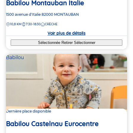
Babilou Montauban Italie
Adresse
1500 avenue d'Italie
82000
MONTAUBAN
de
DISTANCE
10,8 KM
7:30-18:30
CRÈCHE
la
crèche
Voir plus de détails
Sélectionnée
Retirer
Sélectionner
Babilou
Dernière place disponible
Babilou Castelnau Eurocentre