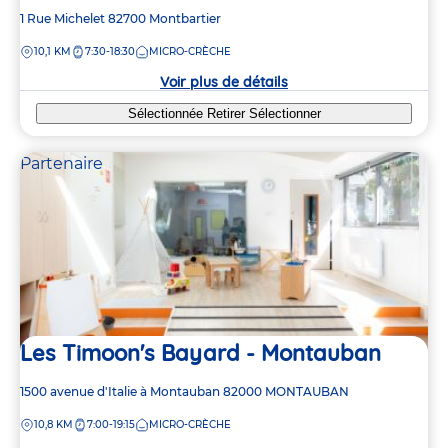
Adresse
1 Rue Michelet
82700
Montbartier
de
DISTANCE
10,1 KM
7:30-18:30
MICRO-CRÈCHE
la
crèche
Voir plus de détails
Sélectionnée
Retirer
Sélectionner
Partenaire
Les Timoon's Bayard - Montauban
Adresse
1500 avenue d'Italie à Montauban
82000
MONTAUBAN
de
DISTANCE
10,8 KM
7:00-19:15
MICRO-CRÈCHE
la
crèche