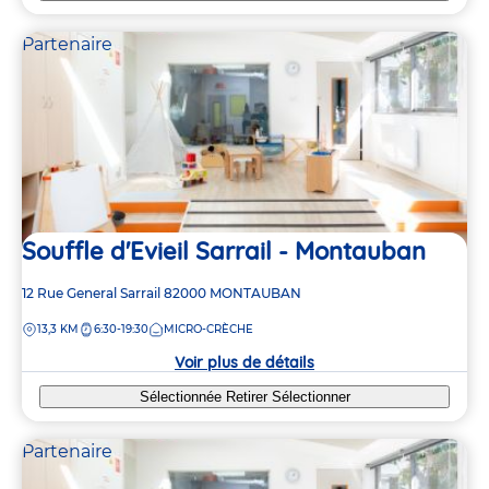
Partenaire
Souffle d'Evieil Sarrail - Montauban
Adresse
12 Rue General Sarrail
82000
MONTAUBAN
de
DISTANCE
13,3 KM
6:30-19:30
MICRO-CRÈCHE
la
crèche
Voir plus de détails
Sélectionnée
Retirer
Sélectionner
Partenaire