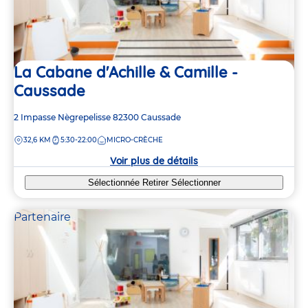
La Cabane d'Achille & Camille -
Caussade
Adresse
2 Impasse Nègrepelisse
82300
Caussade
de
DISTANCE
32,6 KM
5:30-22:00
MICRO-CRÈCHE
la
crèche
Voir plus de détails
Sélectionnée
Retirer
Sélectionner
Partenaire