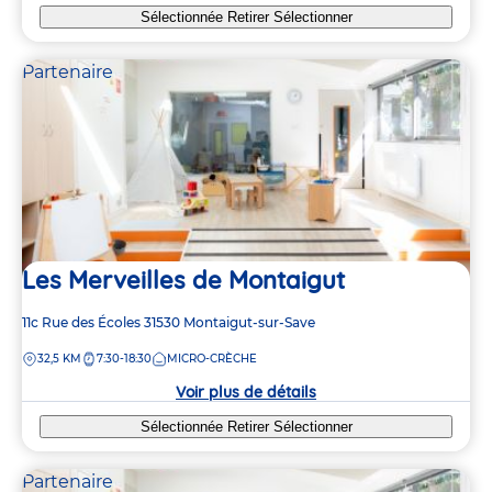
Sélectionnée
Retirer
Sélectionner
Partenaire
Les Merveilles de Montaigut
Adresse
11c Rue des Écoles
31530
Montaigut-sur-Save
de
DISTANCE
32,5 KM
7:30-18:30
MICRO-CRÈCHE
la
crèche
Voir plus de détails
Sélectionnée
Retirer
Sélectionner
Partenaire