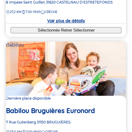
Adresse
8 Impase Saint Guillan
31620
CASTELNAU D'ESTRETEFONDS
de
DISTANCE
27,2 KM
7:30-19:00
CRÈCHE
la
crèche
Voir plus de détails
Sélectionnée
Retirer
Sélectionner
Babilou
Dernière place disponible
Babilou Bruguières Euronord
Adresse
7 Rue Gutenberg
31150
BRUGUIÈRES
de
DISTANCE
33,5 KM
7:00-19:00
CRÈCHE