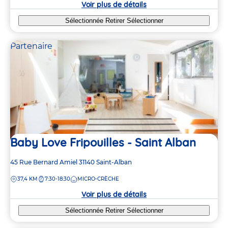
Voir plus de détails
Sélectionnée
Retirer
Sélectionner
Partenaire
Baby Love Fripouilles - Saint Alban
Adresse
45 Rue Bernard Amiel
31140
Saint-Alban
de
DISTANCE
37,4 KM
7:30-18:30
MICRO-CRÈCHE
la
crèche
Voir plus de détails
Sélectionnée
Retirer
Sélectionner