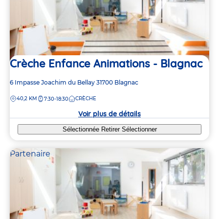
Crèche Enfance Animations - Blagnac
Adresse
6 Impasse Joachim du Bellay
31700
Blagnac
de
DISTANCE
40,2 KM
CRÈCHE
7:30-18:30
la
crèche
Voir plus de détails
Sélectionnée
Retirer
Sélectionner
Partenaire