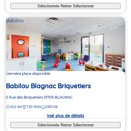
Sélectionnée
Retirer
Sélectionner
Babilou
Dernière place disponible
Babilou Blagnac Briquetiers
Adresse
5 Rue des Briquetiers
31700
BLAGNAC
de
DISTANCE
40,2 KM
7:30-19:00
CRÈCHE
la
crèche
Voir plus de détails
Sélectionnée
Retirer
Sélectionner