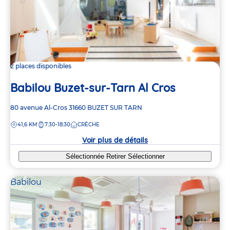
2 places disponibles
Babilou Buzet-sur-Tarn Al Cros
Adresse
80 avenue Al-Cros
31660
BUZET SUR TARN
de
DISTANCE
41,6 KM
7:30-18:30
CRÈCHE
la
crèche
Voir plus de détails
Sélectionnée
Retirer
Sélectionner
Babilou