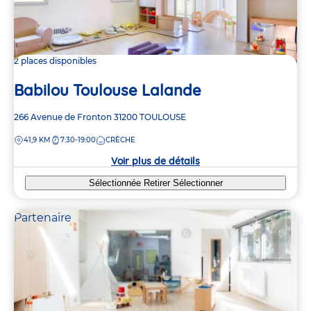
2 places disponibles
Babilou Toulouse Lalande
Adresse
266 Avenue de Fronton
31200
TOULOUSE
de
DISTANCE
41,9 KM
7:30-19:00
CRÈCHE
la
crèche
Voir plus de détails
Sélectionnée
Retirer
Sélectionner
Partenaire