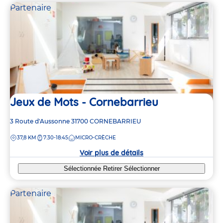
Partenaire
Jeux de Mots - Cornebarrieu
Adresse
3 Route d'Aussonne
31700
CORNEBARRIEU
de
DISTANCE
37,8 KM
7:30-18:45
MICRO-CRÈCHE
la
crèche
Voir plus de détails
Sélectionnée
Retirer
Sélectionner
Partenaire