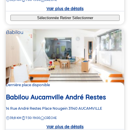
la
crèche
Voir plus de détails
Sélectionnée
Retirer
Sélectionner
Babilou
Dernière place disponible
Babilou Aucamville André Restes
Adresse
14 Rue André Restes
Place Nougein
31140
AUCAMVILLE
de
DISTANCE
39,8 KM
7:30-19:00
CRÈCHE
la
crèche
Voir plus de détails