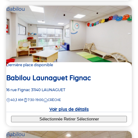
Babilou
Dernière place disponible
Babilou Launaguet Fignac
Adresse
16 rue Fignac
31140
LAUNAGUET
de
DISTANCE
40,3 KM
7:30-19:00
CRÈCHE
la
crèche
Voir plus de détails
Sélectionnée
Retirer
Sélectionner
Babilou