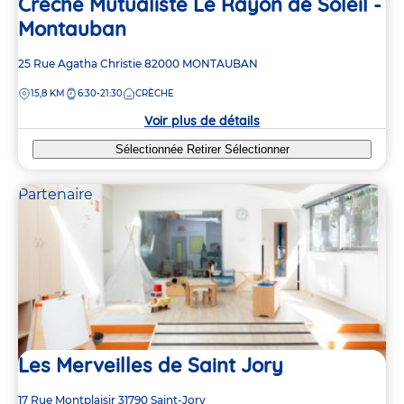
Crèche Mutualiste Le Rayon de Soleil -
Montauban
Adresse
25 Rue Agatha Christie
82000
MONTAUBAN
de
DISTANCE
15,8 KM
6:30-21:30
CRÈCHE
la
crèche
Voir plus de détails
Sélectionnée
Retirer
Sélectionner
Partenaire
Les Merveilles de Saint Jory
Adresse
17 Rue Montplaisir
31790
Saint-Jory