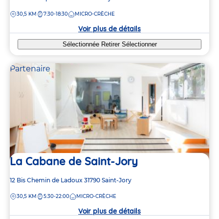
de
DISTANCE
30,5 KM
7:30-18:30
MICRO-CRÈCHE
la
crèche
Voir plus de détails
Sélectionnée
Retirer
Sélectionner
Partenaire
La Cabane de Saint-Jory
Adresse
12 Bis Chemin de Ladoux
31790
Saint-Jory
de
DISTANCE
30,5 KM
5:30-22:00
MICRO-CRÈCHE
la
crèche
Voir plus de détails