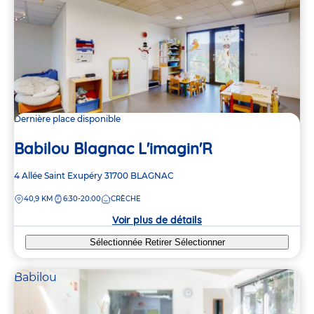
Dernière place disponible
Babilou Blagnac L'imagin'R
Adresse
4 Allée Saint Exupéry
31700
BLAGNAC
de
DISTANCE
40,9 KM
6:30-20:00
CRÈCHE
la
crèche
Voir plus de détails
Sélectionnée
Retirer
Sélectionner
Babilou