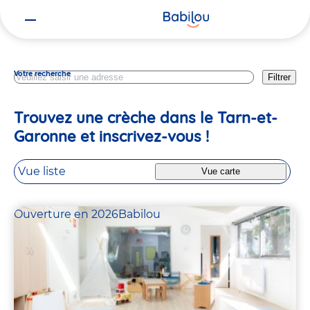
Vous
Occitanie
êtes
ici
Votre recherche
Filtrer
Trouvez une crèche dans le Tarn-et-
Garonne et inscrivez-vous !
Vue liste
Vue carte
Ouverture en 2026
Babilou