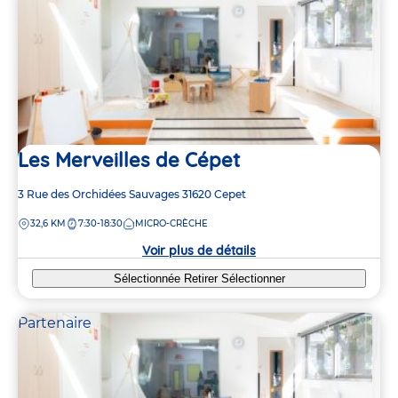
Les Merveilles de Cépet
Adresse
3 Rue des Orchidées Sauvages
31620
Cepet
de
DISTANCE
32,6 KM
7:30-18:30
MICRO-CRÈCHE
la
crèche
Voir plus de détails
Sélectionnée
Retirer
Sélectionner
Partenaire