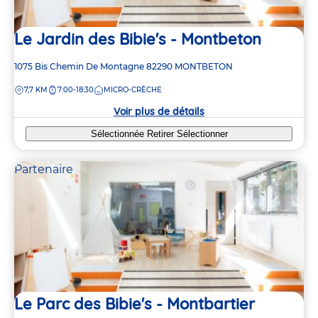
Le Jardin des Bibie's - Montbeton
Adresse
1075 Bis Chemin De Montagne
82290
MONTBETON
de
DISTANCE
7,7 KM
7:00-18:30
MICRO-CRÈCHE
la
crèche
Voir plus de détails
Sélectionnée
Retirer
Sélectionner
Partenaire
Le Parc des Bibie's - Montbartier