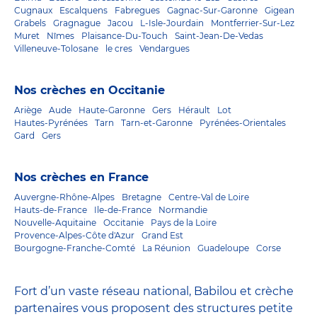
Cugnaux
Escalquens
Fabregues
Gagnac-Sur-Garonne
Gigean
Grabels
Gragnague
Jacou
L-Isle-Jourdain
Montferrier-Sur-Lez
Muret
Nîmes
Plaisance-Du-Touch
Saint-Jean-De-Vedas
Villeneuve-Tolosane
le cres
Vendargues
Nos crèches en Occitanie
Ariège
Aude
Haute-Garonne
Gers
Hérault
Lot
Hautes-Pyrénées
Tarn
Tarn-et-Garonne
Pyrénées-Orientales
Gard
Gers
Nos crèches en France
Auvergne-Rhône-Alpes
Bretagne
Centre-Val de Loire
Hauts-de-France
Ile-de-France
Normandie
Nouvelle-Aquitaine
Occitanie
Pays de la Loire
Provence-Alpes-Côte d'Azur
Grand Est
Bourgogne-Franche-Comté
La Réunion
Guadeloupe
Corse
Fort d’un vaste réseau national, Babilou et crèche
partenaires vous proposent des structures petite