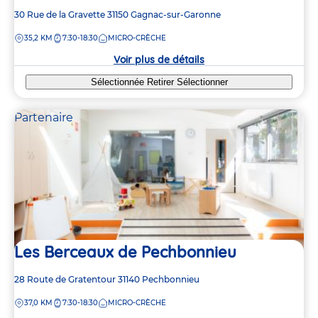
Adresse
30 Rue de la Gravette
31150
Gagnac-sur-Garonne
de
DISTANCE
35,2 KM
7:30-18:30
MICRO-CRÈCHE
la
crèche
Voir plus de détails
Sélectionnée
Retirer
Sélectionner
Partenaire
Les Berceaux de Pechbonnieu
Adresse
28 Route de Gratentour
31140
Pechbonnieu
de
DISTANCE
37,0 KM
7:30-18:30
MICRO-CRÈCHE
la
crèche