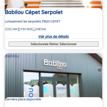
Babilou Cépet Serpolet
Adresse
Lotissement les serpolets
31620
CEPET
de
DISTANCE
32,1 KM
7:30-18:30
CRÈCHE
la
crèche
Voir plus de détails
Sélectionnée
Retirer
Sélectionner
Babilou
Dernière place disponible