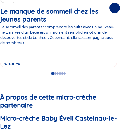
Le manque de sommeil chez les
Gr
Suivante
jeunes parents
Article
co
Le sommeil des parents : comprendre les nuits avec un nouveau-
Les 
né L'arrivée d'un bébé est un moment rempli d'émotions, de
les 
découvertes et de bonheur. Cependant, elle s'accompagne aussi
l'es
de nombreux
gast
Lire la suite
Lire 
Go
Go
Go
Go
Go
Go
to
to
to
to
to
to
slide
slide
slide
slide
slide
slide
1
2
3
4
5
6
À propos de cette micro-crèche
partenaire
Micro-crèche Baby Éveil Castelnau-le-
Lez