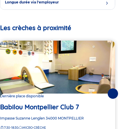
Longue durée via l'employeur
Les crèches à proximité
Babilou
Bab
Suivante
Dernière place disponible
Dern
Babilou Montpellier Club 7
Ba
Adresse
Impasse Suzanne Lenglen
34000
MONTPELLIER
Adre
769
de
de
7:30-18:30
MICRO-CRÈCHE
8:
la
la