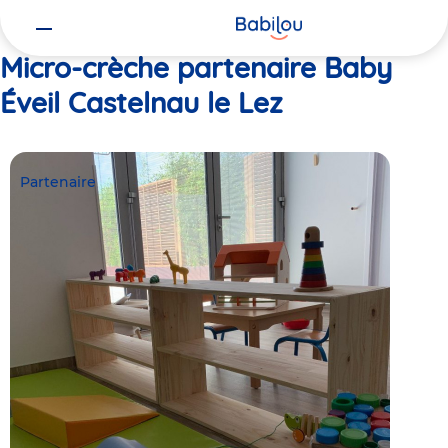
Vous
Accueil
Baby Éveil Castelnau le Lez
êtes
ici
Micro-crèche partenaire Baby
Éveil Castelnau le Lez
Partenaire