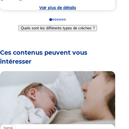
crèche
crèc
Voir plus de détails
Go
Go
Go
Go
Go
Go
Go
to
to
to
to
to
to
to
Quels sont les différents types de crèches ?
slide
slide
slide
slide
slide
slide
slide
1
2
3
4
5
6
7
Ces contenus peuvent vous
intéresser
Santé
Sa