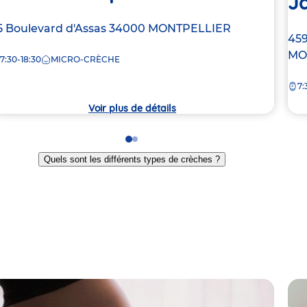
J
dresse
5 Boulevard d'Assas
34000
MONTPELLIER
Ad
459
e
de
MO
7:30-18:30
MICRO-CRÈCHE
la
rèche
7:
crè
Voir plus de détails
Go
Go
to
to
Quels sont les différents types de crèches ?
slide
slide
1
2