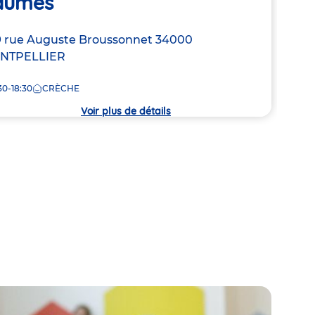
aumes
Adre
Impa
resse
 rue Auguste Broussonnet
34000
de
NTPELLIER
7:30
la
crèc
30-18:30
CRÈCHE
che
Voir plus de détails