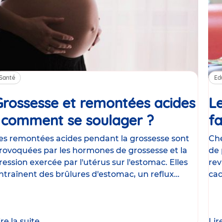
Santé
Ed
Grossesse et remontées acides
Le
: comment se soulager ?
Article
fa
es remontées acides pendant la grossesse sont
Che
rovoquées par les hormones de grossesse et la
de 
ression exercée par l'utérus sur l'estomac. Elles
rev
ntraînent des brûlures d'estomac, un reflux
cac
astrique
le
ire la suite
Lir