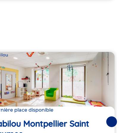
ilou
Babil
nière place disponible
Derni
bilou Montpellier Saint
Suivantes
Bab