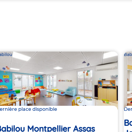
abilou
Bab
ernière place disponible
Der
Ba
abilou Montpellier Assas