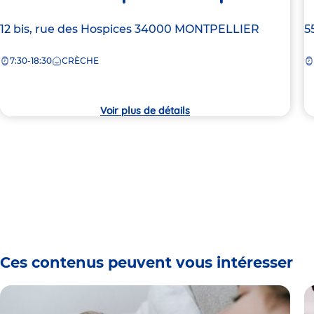
Adresse
12 bis, rue des Hospices
34000
MONTPELLIER
A
5
de
d
7:30-18:30
CRÈCHE
la
la
crèche
c
Voir plus de détails
Ces contenus peuvent vous intéresser