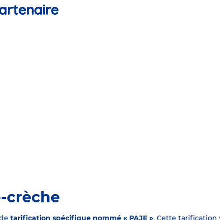
artenaire
o-crèche
 de
tarification spécifique nommé « PAJE »
. Cette tarificati