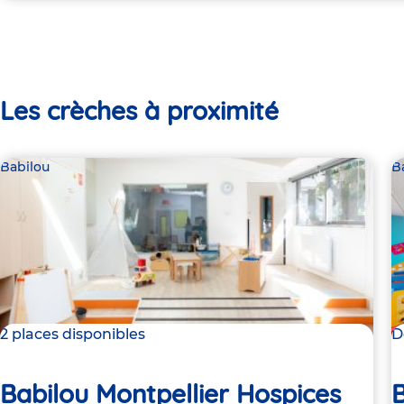
Les crèches à proximité
Babilou
B
2 places disponibles
D
Babilou Montpellier Hospices
B