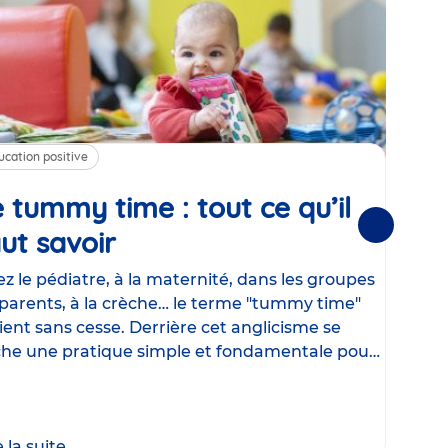
ucation positive
Alim
 tummy time : tout ce qu’il
Cha
Suivantes
ut savoir
Article
mé
con
z le pédiatre, à la maternité, dans les groupes
parents, à la crèche… le terme "tummy time"
Le la
ient sans cesse. Derrière cet anglicisme se
d’ut
he une pratique simple et fondamentale pour
temp
rapi
crée
e la suite
Lire 