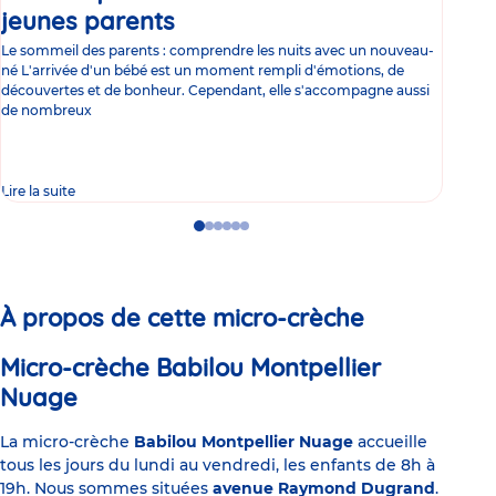
jeunes parents
Article
co
Le sommeil des parents : comprendre les nuits avec un nouveau-
Les 
né L'arrivée d'un bébé est un moment rempli d'émotions, de
les 
découvertes et de bonheur. Cependant, elle s'accompagne aussi
l'es
de nombreux
gast
Lire la suite
Lire 
Go
Go
Go
Go
Go
Go
to
to
to
to
to
to
slide
slide
slide
slide
slide
slide
1
2
3
4
5
6
À propos de cette micro-crèche
Micro-crèche Babilou Montpellier
Nuage
La micro-crèche
Babilou Montpellier Nuage
accueille
tous les jours du lundi au vendredi, les enfants de 8h à
19h. Nous sommes situées
avenue Raymond Dugrand
.