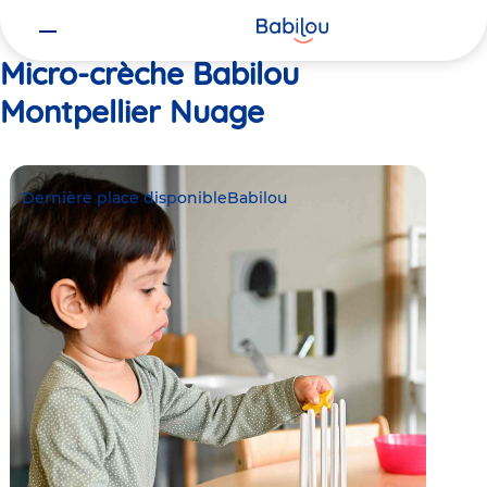
Vous
Accueil
Babilou Montpellier Nuage
êtes
ici
Micro-crèche Babilou
Montpellier Nuage
Dernière place disponible
Babilou