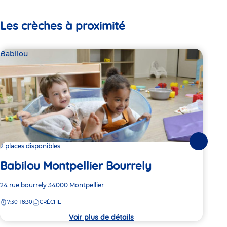
Les crèches à proximité
Babilou
Bab
Suivante
2 places disponibles
Dern
Babilou Montpellier Bourrely
Ba
Adresse
24 rue bourrely
34000
Montpellier
Adre
459 
de
de
7:30-18:30
CRÈCHE
7:
la
la
crèche
crèc
Voir plus de détails