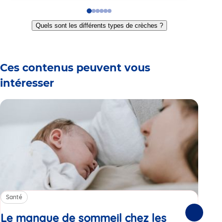
Go
Go
Go
Go
Go
Go
to
to
to
to
to
to
Quels sont les différents types de crèches ?
slide
slide
slide
slide
slide
slide
1
2
3
4
5
6
Ces contenus peuvent vous
intéresser
Santé
Sa
Le manque de sommeil chez les
Gr
Suivante