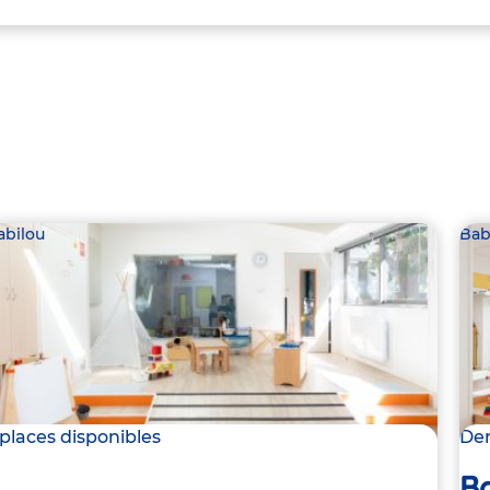
abilou
Bab
 places disponibles
Der
Ba