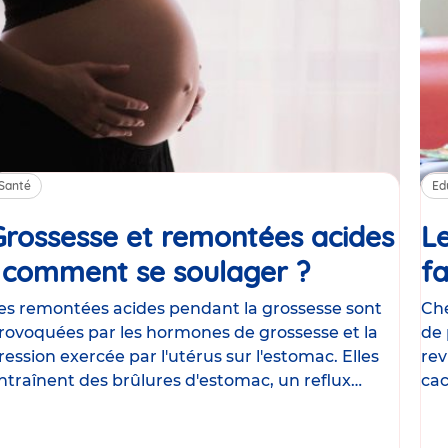
Santé
Ed
Grossesse et remontées acides
Le
: comment se soulager ?
Article
fa
es remontées acides pendant la grossesse sont
Che
rovoquées par les hormones de grossesse et la
de 
ression exercée par l'utérus sur l'estomac. Elles
rev
ntraînent des brûlures d'estomac, un reflux
cac
astrique
le