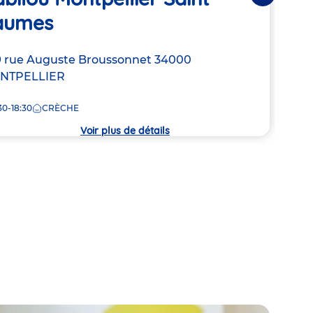
Bab
aumes
Adre
55 B
resse
 rue Auguste Broussonnet
34000
de
NTPELLIER
7:30
la
crèc
30-18:30
CRÈCHE
che
Voir plus de détails