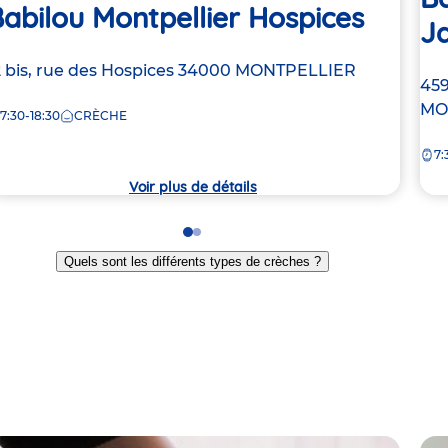
abilou Montpellier Hospices
J
dresse
2 bis, rue des Hospices
34000
MONTPELLIER
Ad
459
e
de
MO
7:30-18:30
CRÈCHE
la
rèche
7:
crè
Voir plus de détails
Go
Go
to
to
Quels sont les différents types de crèches ?
slide
slide
1
2