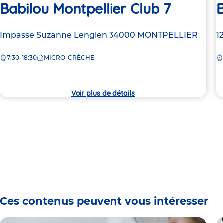
Babilou Montpellier Club 7
B
Adresse
Impasse Suzanne Lenglen
34000
MONTPELLIER
A
1
de
d
7:30-18:30
MICRO-CRÈCHE
la
la
crèche
c
Voir plus de détails
Ces contenus peuvent vous intéresser