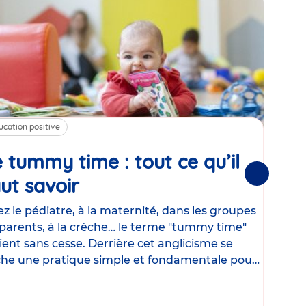
ucation positive
Alim
 tummy time : tout ce qu’il
Cha
Suivantes
ut savoir
Article
mé
con
z le pédiatre, à la maternité, dans les groupes
parents, à la crèche… le terme "tummy time"
Le la
ient sans cesse. Derrière cet anglicisme se
d’ut
he une pratique simple et fondamentale pour
temp
rapi
crée