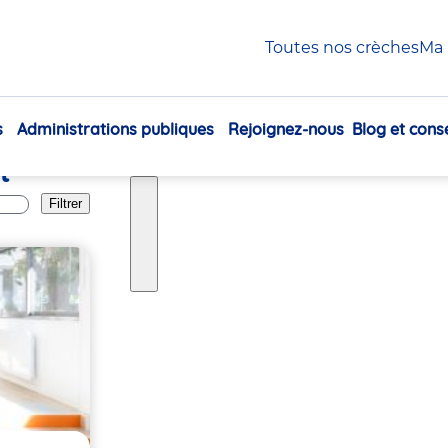
Toutes nos crèches
Ma 
s
Administrations publiques
Rejoignez-nous
Blog et conse
Navigation
t
principale
Filtrer