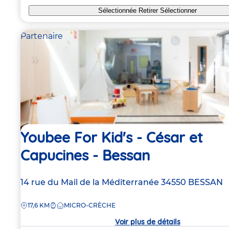
Sélectionnée
Retirer
Sélectionner
Partenaire
Youbee For Kid's - César et
Capucines - Bessan
Adresse
14 rue du Mail de la Méditerranée
34550
BESSAN
de
DISTANCE
17,6 KM
MICRO-CRÈCHE
la
crèche
Voir plus de détails