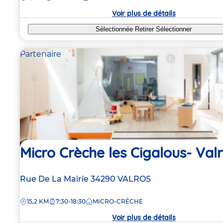
crèche
Voir plus de détails
Sélectionnée
Retirer
Sélectionner
Partenaire
Micro Crèche les Cigalous- Val
Adresse
Rue De La Mairie
34290
VALROS
de
DISTANCE
15,2 KM
7:30-18:30
MICRO-CRÈCHE
la
crèche
Voir plus de détails