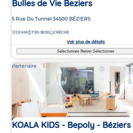
Bulles de Vie Beziers
Adresse
5 Rue Du Tunnel
34500
BÉZIERS
de
DISTANCE
1,0 KM
7:30-18:30
CRÈCHE
la
crèche
Voir plus de détails
Sélectionnée
Retirer
Sélectionner
Partenaire
KOALA KIDS - Bepoly - Béziers