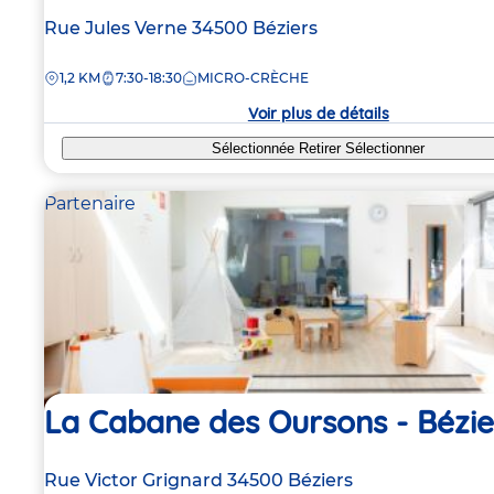
Adresse
Rue Jules Verne
34500
Béziers
de
DISTANCE
1,2 KM
7:30-18:30
MICRO-CRÈCHE
la
crèche
Voir plus de détails
Sélectionnée
Retirer
Sélectionner
Partenaire
La Cabane des Oursons - Bézie
Adresse
Rue Victor Grignard
34500
Béziers