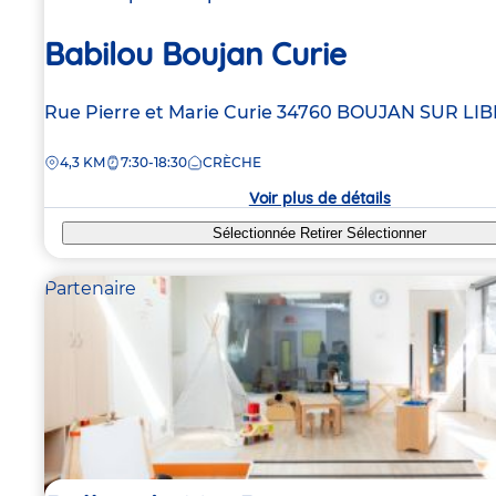
Babilou Boujan Curie
Adresse
Rue Pierre et Marie Curie
34760
BOUJAN SUR LI
de
DISTANCE
4,3 KM
7:30-18:30
CRÈCHE
la
crèche
Voir plus de détails
Sélectionnée
Retirer
Sélectionner
Partenaire