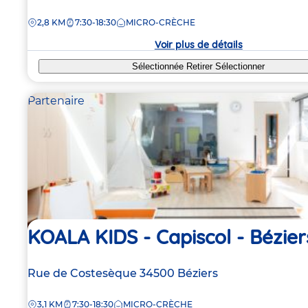
de
DISTANCE
2,8 KM
7:30-18:30
MICRO-CRÈCHE
la
crèche
Voir plus de détails
Sélectionnée
Retirer
Sélectionner
Partenaire
KOALA KIDS - Capiscol - Bézier
Adresse
Rue de Costesèque
34500
Béziers
de
DISTANCE
3,1 KM
7:30-18:30
MICRO-CRÈCHE
la