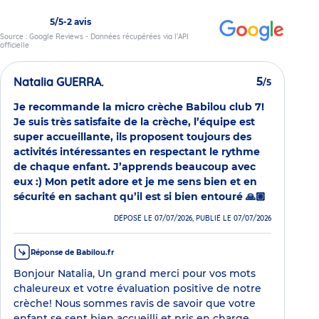
5/5
-
2 avis
Source : Google Reviews - Données récupérées via l’API
officielle
Natalia GUERRA.
5
/5
Je recommande la micro crèche Babilou club 7!
Je suis très satisfaite de la crèche, l’équipe est
super accueillante, ils proposent toujours des
activités intéressantes en respectant le rythme
de chaque enfant. J’apprends beaucoup avec
eux :) Mon petit adore et je me sens bien et en
sécurité en sachant qu’il est si bien entouré 🙏🏽
DÉPOSÉ LE 07/07/2026, PUBLIÉ LE 07/07/2026
Réponse de Babilou.fr
Bonjour Natalia, Un grand merci pour vos mots
chaleureux et votre évaluation positive de notre
crèche! Nous sommes ravis de savoir que votre
enfant se sent bien accueilli et pris en charge.