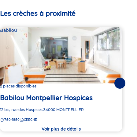
Les crèches à proximité
Babilou
Bab
Suivante
2 places disponibles
Dern
Babilou Montpellier Hospices
Ba
Adresse
12 bis, rue des Hospices
34000
MONTPELLIER
Adre
459 
de
de
7:30-18:30
CRÈCHE
7:
la
la
crèche
crèc
Voir plus de détails