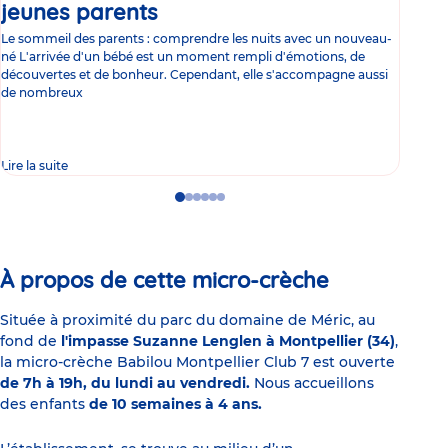
jeunes parents
Article
co
Le sommeil des parents : comprendre les nuits avec un nouveau-
Les 
né L'arrivée d'un bébé est un moment rempli d'émotions, de
les 
découvertes et de bonheur. Cependant, elle s'accompagne aussi
l'es
de nombreux
gast
Lire la suite
Lire 
Go
Go
Go
Go
Go
Go
to
to
to
to
to
to
slide
slide
slide
slide
slide
slide
1
2
3
4
5
6
À propos de cette micro-crèche
Située à proximité du parc du domaine de Méric, au
fond de
l'impasse Suzanne Lenglen à Montpellier (34)
,
la micro-crèche Babilou Montpellier Club 7 est ouverte
de 7h à 19h, du lundi au vendredi.
Nous accueillons
des enfants
de 10 semaines à 4 ans.