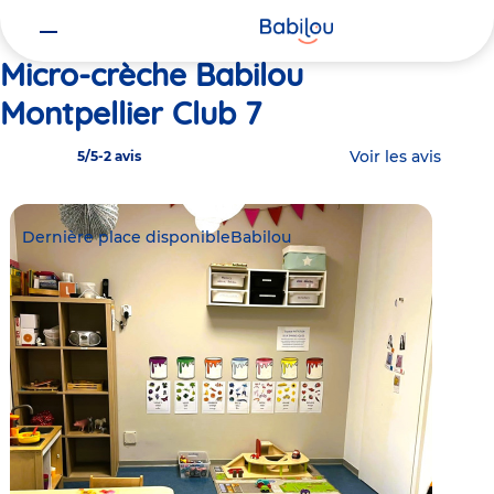
Vous
Accueil
Babilou Montpellier Club 7
êtes
ici
Micro-crèche Babilou
Montpellier Club 7
Voir les avis
5/5
-
2 avis
Dernière place disponible
Babilou