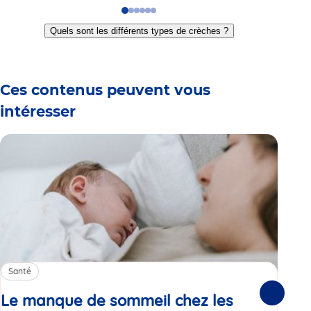
Go
Go
Go
Go
Go
Go
to
to
to
to
to
to
Quels sont les différents types de crèches ?
slide
slide
slide
slide
slide
slide
1
2
3
4
5
6
Ces contenus peuvent vous
intéresser
Santé
Sa
Le manque de sommeil chez les
Gr
Suivante