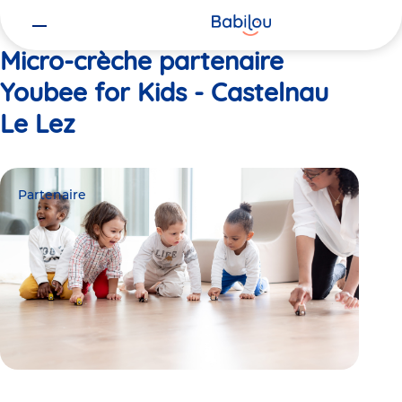
Vous
Accueil
Youbee for Kids - Castelnau Le Lez
êtes
ici
Micro-crèche partenaire
Youbee for Kids - Castelnau
Le Lez
Partenaire