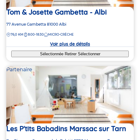
Tom & Josette Gambetta - Albi
Adresse
77 Avenue Gambetta
81000
Albi
de
DISTANCE
76,0 KM
8:00-18:30
MICRO-CRÈCHE
la
crèche
Voir plus de détails
Sélectionnée
Retirer
Sélectionner
Partenaire
Les P'tits Babadins Marssac sur Tarn