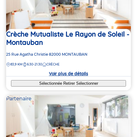
Crèche Mutualiste Le Rayon de Soleil -
Montauban
Adresse
25 Rue Agatha Christie
82000
MONTAUBAN
de
DISTANCE
83,9 KM
6:30-21:30
CRÈCHE
la
crèche
Voir plus de détails
Sélectionnée
Retirer
Sélectionner
Partenaire