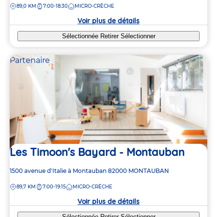
DISTANCE
89,0 KM
7:00-18:30
MICRO-CRÈCHE
la
crèche
Voir plus de détails
Sélectionnée
Retirer
Sélectionner
Partenaire
Les Timoon's Bayard - Montauban
Adresse
1500 avenue d'Italie à Montauban
82000
MONTAUBAN
de
DISTANCE
89,7 KM
7:00-19:15
MICRO-CRÈCHE
la
crèche
Voir plus de détails
Sélectionnée
Retirer
Sélectionner