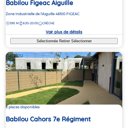
Babilou Figeac Aiguille
Adresse
Zone Industrielle de l'Aiguille
46100
FIGEAC
de
DISTANCE
590 M
6:30-20:00
CRÈCHE
la
crèche
Voir plus de détails
Sélectionnée
Retirer
Sélectionner
Babilou
3 places disponibles
Babilou Cahors 7e Régiment