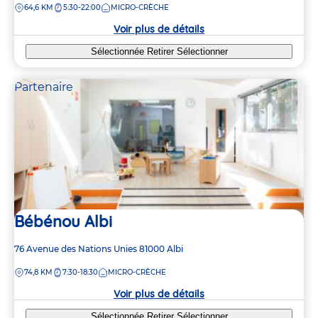
DISTANCE
64,6 KM
5:30-22:00
MICRO-CRÈCHE
la
crèche
Voir plus de détails
Sélectionnée
Retirer
Sélectionner
Partenaire
Bébénou Albi
Adresse
76 Avenue des Nations Unies
81000
Albi
de
DISTANCE
74,8 KM
7:30-18:30
MICRO-CRÈCHE
la
crèche
Voir plus de détails
Sélectionnée
Retirer
Sélectionner