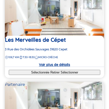
Les Merveilles de Cépet
Adresse
3 Rue des Orchidées Sauvages
31620
Cepet
de
DISTANCE
106,7 KM
7:30-18:30
MICRO-CRÈCHE
la
crèche
Voir plus de détails
Sélectionnée
Retirer
Sélectionner
Partenaire