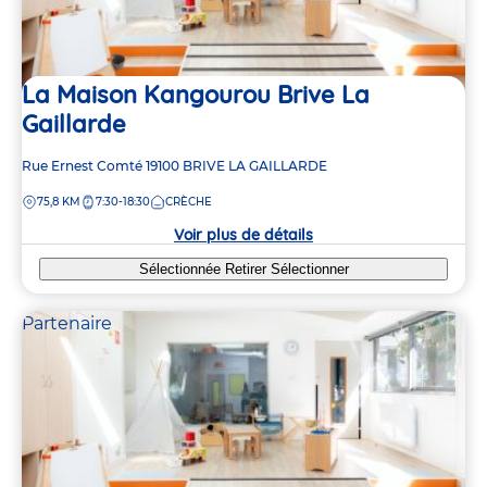
La Maison Kangourou Brive La
Gaillarde
Adresse
Rue Ernest Comté
19100
BRIVE LA GAILLARDE
de
DISTANCE
75,8 KM
7:30-18:30
CRÈCHE
la
crèche
Voir plus de détails
Sélectionnée
Retirer
Sélectionner
Partenaire