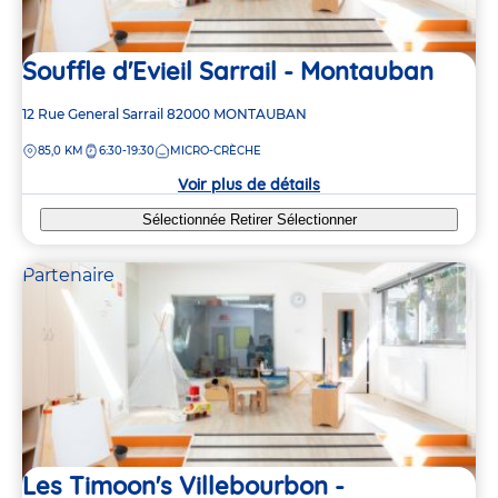
Souffle d'Evieil Sarrail - Montauban
Adresse
12 Rue General Sarrail
82000
MONTAUBAN
de
DISTANCE
85,0 KM
6:30-19:30
MICRO-CRÈCHE
la
crèche
Voir plus de détails
Sélectionnée
Retirer
Sélectionner
Partenaire
Les Timoon's Villebourbon -