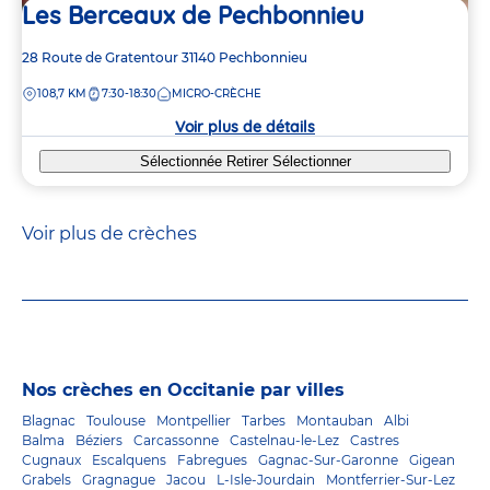
Les Berceaux de Pechbonnieu
Adresse
28 Route de Gratentour
31140
Pechbonnieu
de
DISTANCE
108,7 KM
7:30-18:30
MICRO-CRÈCHE
la
crèche
Voir plus de détails
Sélectionnée
Retirer
Sélectionner
Voir plus de crèches
Nos crèches en Occitanie par villes
Blagnac
Toulouse
Montpellier
Tarbes
Montauban
Albi
Balma
Béziers
Carcassonne
Castelnau-le-Lez
Castres
Cugnaux
Escalquens
Fabregues
Gagnac-Sur-Garonne
Gigean
Grabels
Gragnague
Jacou
L-Isle-Jourdain
Montferrier-Sur-Lez