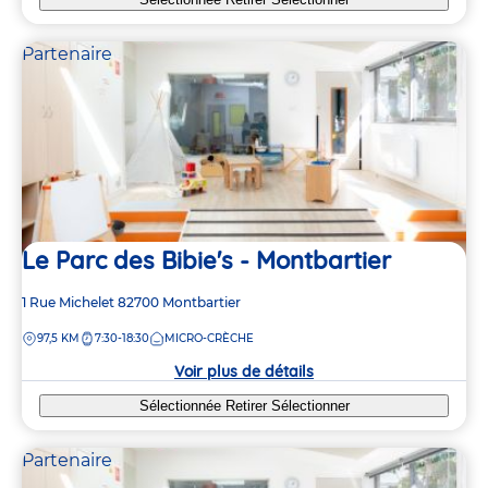
Partenaire
Le Parc des Bibie's - Montbartier
Adresse
1 Rue Michelet
82700
Montbartier
de
DISTANCE
97,5 KM
7:30-18:30
MICRO-CRÈCHE
la
crèche
Voir plus de détails
Sélectionnée
Retirer
Sélectionner
Partenaire