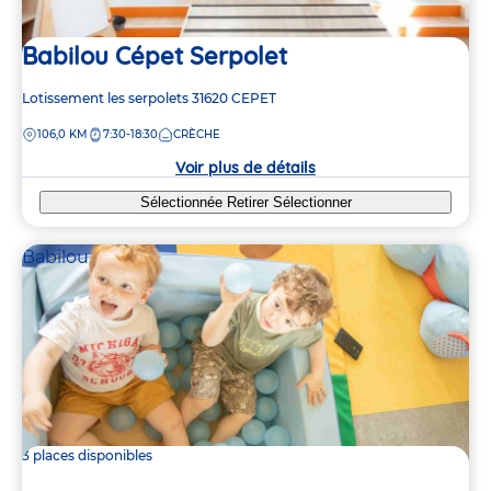
Babilou Cépet Serpolet
Adresse
Lotissement les serpolets
31620
CEPET
de
DISTANCE
106,0 KM
7:30-18:30
CRÈCHE
la
crèche
Voir plus de détails
Sélectionnée
Retirer
Sélectionner
Babilou
3 places disponibles