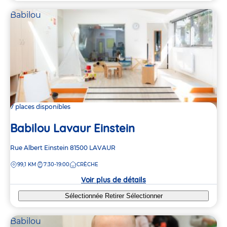
Babilou
7 places disponibles
Babilou Lavaur Einstein
Adresse
Rue Albert Einstein
81500
LAVAUR
de
DISTANCE
99,1 KM
7:30-19:00
CRÈCHE
la
crèche
Voir plus de détails
Sélectionnée
Retirer
Sélectionner
Babilou