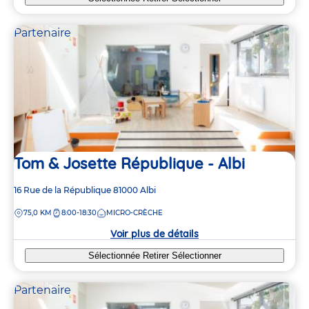
Partenaire
Tom & Josette République - Albi
Adresse
16 Rue de la République
81000
Albi
de
DISTANCE
75,0 KM
8:00-18:30
MICRO-CRÈCHE
la
crèche
Voir plus de détails
Sélectionnée
Retirer
Sélectionner
Partenaire