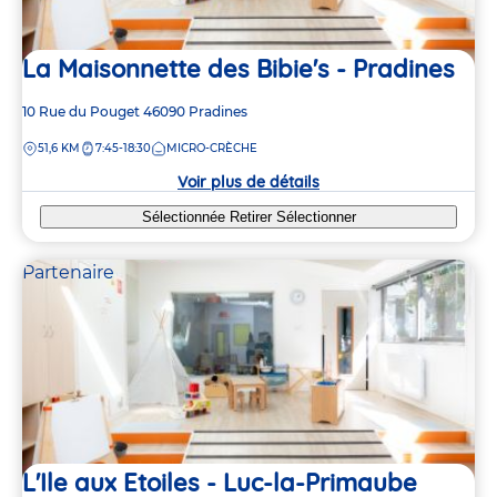
La Maisonnette des Bibie's - Pradines
Adresse
10 Rue du Pouget
46090
Pradines
de
DISTANCE
51,6 KM
7:45-18:30
MICRO-CRÈCHE
la
crèche
Voir plus de détails
Sélectionnée
Retirer
Sélectionner
Partenaire
L'Ile aux Etoiles - Luc-la-Primaube