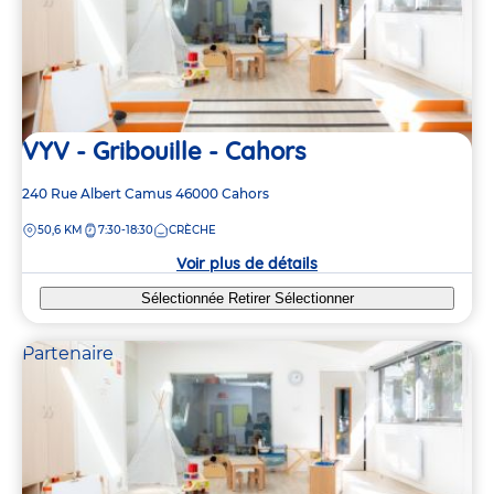
VYV - Gribouille - Cahors
Adresse
240 Rue Albert Camus
46000
Cahors
de
DISTANCE
50,6 KM
7:30-18:30
CRÈCHE
la
crèche
Voir plus de détails
Sélectionnée
Retirer
Sélectionner
Partenaire