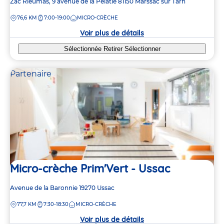
Adresse
Zac Rieumas, 9 avenue de la Pelatié
81150
Marssac sur Tarn
de
DISTANCE
76,6 KM
7:00-19:00
MICRO-CRÈCHE
la
crèche
Voir plus de détails
Sélectionnée
Retirer
Sélectionner
Partenaire
Micro-crèche Prim'Vert - Ussac
Adresse
Avenue de la Baronnie
19270
Ussac
de
DISTANCE
77,7 KM
7:30-18:30
MICRO-CRÈCHE
la
crèche
Voir plus de détails