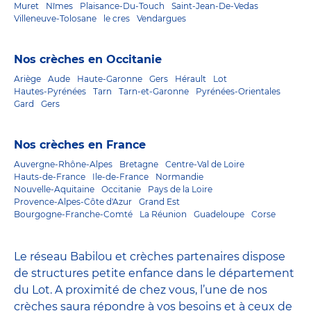
Muret
Nîmes
Plaisance-Du-Touch
Saint-Jean-De-Vedas
Villeneuve-Tolosane
le cres
Vendargues
Nos crèches en Occitanie
Ariège
Aude
Haute-Garonne
Gers
Hérault
Lot
Hautes-Pyrénées
Tarn
Tarn-et-Garonne
Pyrénées-Orientales
Gard
Gers
Nos crèches en France
Auvergne-Rhône-Alpes
Bretagne
Centre-Val de Loire
Hauts-de-France
Ile-de-France
Normandie
Nouvelle-Aquitaine
Occitanie
Pays de la Loire
Provence-Alpes-Côte d'Azur
Grand Est
Bourgogne-Franche-Comté
La Réunion
Guadeloupe
Corse
Le réseau Babilou et crèches partenaires dispose
de structures petite enfance dans le département
du Lot. A proximité de chez vous, l’une de nos
crèches saura répondre à vos besoins et à ceux de