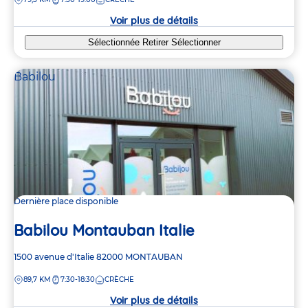
la
crèche
Voir plus de détails
Sélectionnée
Retirer
Sélectionner
Babilou
Dernière place disponible
Babilou Montauban Italie
Adresse
1500 avenue d'Italie
82000
MONTAUBAN
de
DISTANCE
89,7 KM
7:30-18:30
CRÈCHE
la
crèche
Voir plus de détails