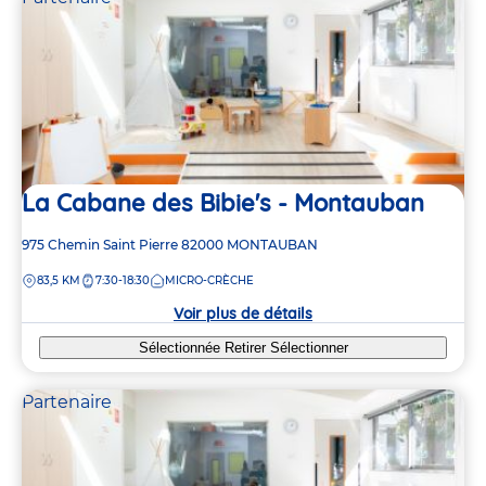
La Cabane des Bibie's - Montauban
Adresse
975 Chemin Saint Pierre
82000
MONTAUBAN
de
DISTANCE
83,5 KM
7:30-18:30
MICRO-CRÈCHE
la
crèche
Voir plus de détails
Sélectionnée
Retirer
Sélectionner
Partenaire