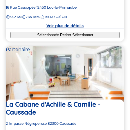
Adresse
16 Rue Cassiopée
12450
Luc-la-Primaube
de
DISTANCE
54,2 KM
7:45-18:30
MICRO-CRÈCHE
la
crèche
Voir plus de détails
Sélectionnée
Retirer
Sélectionner
Partenaire
La Cabane d'Achille & Camille -
Caussade
Adresse
2 Impasse Nègrepelisse
82300
Caussade
de