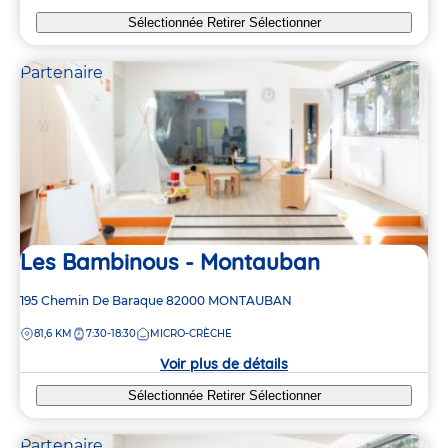
Sélectionnée
Retirer
Sélectionner
Partenaire
Les Bambinous - Montauban
Adresse
195 Chemin De Baraque
82000
MONTAUBAN
de
DISTANCE
81,6 KM
7:30-18:30
MICRO-CRÈCHE
la
crèche
Voir plus de détails
Sélectionnée
Retirer
Sélectionner
Partenaire