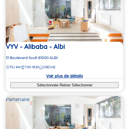
VYV - Alibaba - Albi
Adresse
13 Boulevard Soult
81000
ALBI
de
DISTANCE
75,1 KM
7:30-18:30
CRÈCHE
la
crèche
Voir plus de détails
Sélectionnée
Retirer
Sélectionner
Partenaire