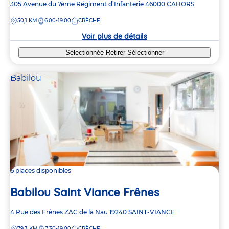
Adresse
305 Avenue du 7ème Régiment d’Infanterie
46000
CAHORS
de
DISTANCE
50,1 KM
6:00-19:00
CRÈCHE
la
crèche
Voir plus de détails
Sélectionnée
Retirer
Sélectionner
Babilou
6 places disponibles
Babilou Saint Viance Frênes
Adresse
4 Rue des Frênes
ZAC de la Nau
19240
SAINT-VIANCE
de
DISTANCE
79,3 KM
7:30-19:00
CRÈCHE