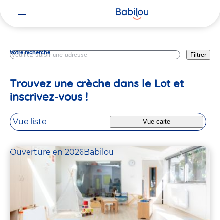
Vous
Occitanie
êtes
ici
Votre recherche
Filtrer
Trouvez une crèche dans le Lot et
inscrivez-vous !
Vue liste
Vue carte
Ouverture en 2026
Babilou