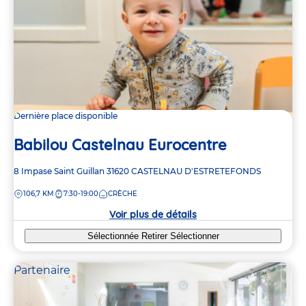
Dernière place disponible
Babilou Castelnau Eurocentre
Adresse
8 Impase Saint Guillan
31620
CASTELNAU D'ESTRETEFONDS
de
DISTANCE
106,7 KM
7:30-19:00
CRÈCHE
la
crèche
Voir plus de détails
Sélectionnée
Retirer
Sélectionner
Partenaire