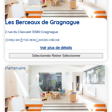
Les Berceaux de Gragnague
Adresse
2 rue du Claouset
31380
Gragnague
de
DISTANCE
108,2 KM
7:30-18:30
MICRO-CRÈCHE
la
crèche
Voir plus de détails
Sélectionnée
Retirer
Sélectionner
Partenaire