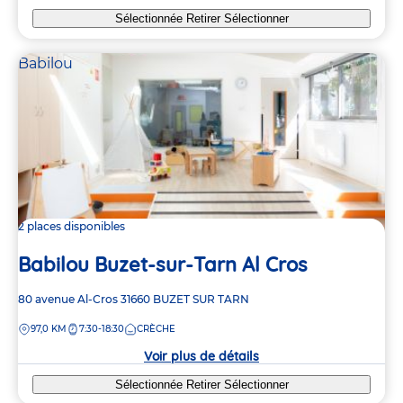
Sélectionnée
Retirer
Sélectionner
Babilou
2 places disponibles
Babilou Buzet-sur-Tarn Al Cros
Adresse
80 avenue Al-Cros
31660
BUZET SUR TARN
de
DISTANCE
97,0 KM
7:30-18:30
CRÈCHE
la
crèche
Voir plus de détails
Sélectionnée
Retirer
Sélectionner