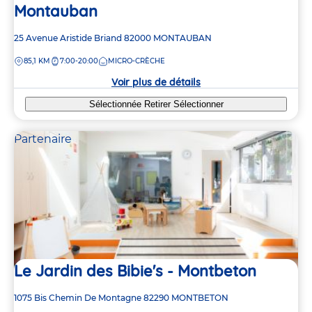
Montauban
Adresse
25 Avenue Aristide Briand
82000
MONTAUBAN
de
DISTANCE
85,1 KM
7:00-20:00
MICRO-CRÈCHE
la
crèche
Voir plus de détails
Sélectionnée
Retirer
Sélectionner
Partenaire
Le Jardin des Bibie's - Montbeton
Adresse
1075 Bis Chemin De Montagne
82290
MONTBETON
de