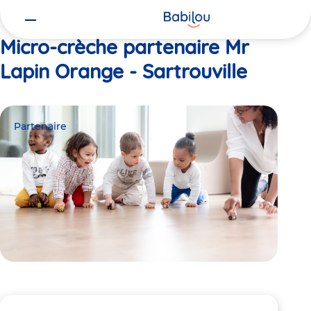
Vous
Accueil
Mr Lapin Orange - Sartrouville
êtes
ici
Micro-crèche partenaire Mr
Lapin Orange - Sartrouville
Partenaire