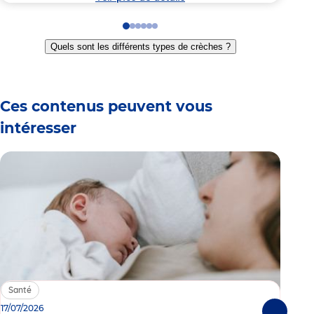
Go
Go
Go
Go
Go
Go
to
to
to
to
to
to
Quels sont les différents types de crèches ?
slide
slide
slide
slide
slide
slide
1
2
3
4
5
6
Ces contenus peuvent vous
intéresser
Santé
Sa
17/07/2026
15/0