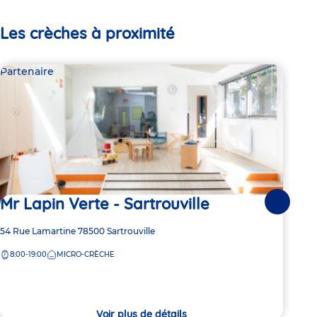
Les crèches à proximité
Partenaire
Par
Mr Lapin Verte - Sartrouville
Mr
Suivante
Adresse
54 Rue Lamartine
78500
Sartrouville
Adre
54 R
de
de
8:00-19:00
MICRO-CRÈCHE
8:
la
la
crèche
crèc
Voir plus de détails