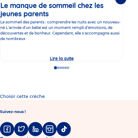
Suivante
Le manque de sommeil chez les
Gr
jeunes parents
Article
co
Le sommeil des parents : comprendre les nuits avec un nouveau-
Les 
né L'arrivée d'un bébé est un moment rempli d'émotions, de
les 
découvertes et de bonheur. Cependant, elle s'accompagne aussi
l'es
de nombreux
gast
Lire la suite
Le
manque
de
Go
Go
Go
Go
Go
Go
sommeil
to
to
to
to
to
to
chez
slide
slide
slide
slide
slide
slide
les
1
2
3
4
5
6
jeunes
parents
Choisir cette crèche
Suivez-nous !
Facebook
Twitter
Linkedin
Instagram
Tiktok