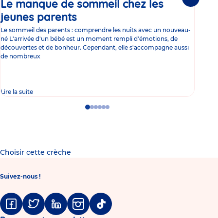
Le manque de sommeil chez les
Gr
Suivante
jeunes parents
Article
co
Le sommeil des parents : comprendre les nuits avec un nouveau-
Les 
né L'arrivée d'un bébé est un moment rempli d'émotions, de
les 
découvertes et de bonheur. Cependant, elle s'accompagne aussi
l'es
de nombreux
gast
Lire la suite
Lire 
Go
Go
Go
Go
Go
Go
to
to
to
to
to
to
slide
slide
slide
slide
slide
slide
1
2
3
4
5
6
Choisir cette crèche
Suivez-nous !
Facebook
Twitter
Linkedin
Instagram
Tiktok