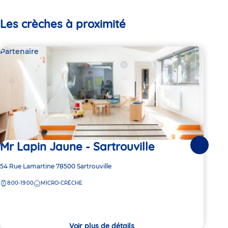
Les crèches à proximité
Partenaire
Par
Mr Lapin Jaune - Sartrouville
Mr
Suivante
Adresse
54 Rue Lamartine
78500
Sartrouville
Adre
54 R
de
de
8:00-19:00
MICRO-CRÈCHE
8:
la
la
crèche
crèc
Voir plus de détails