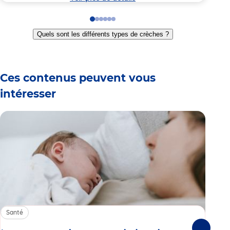
Go
Go
Go
Go
Go
Go
to
to
to
to
to
to
Quels sont les différents types de crèches ?
slide
slide
slide
slide
slide
slide
1
2
3
4
5
6
Ces contenus peuvent vous
intéresser
Santé
Sa