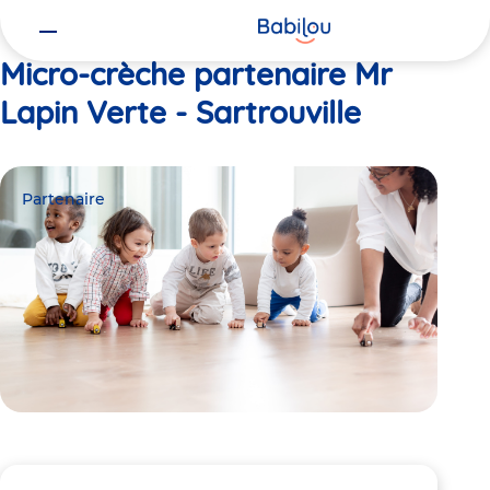
Vous
Accueil
Mr Lapin Verte - Sartrouville
êtes
ici
Micro-crèche partenaire Mr
Lapin Verte - Sartrouville
Partenaire