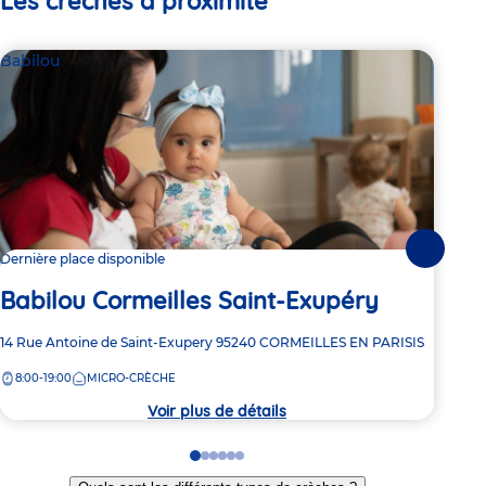
Les crèches à proximité
Babilou
Par
Le
Suivante
Dernière place disponible
Pa
Babilou Cormeilles Saint-Exupéry
Adre
2 Av
Adresse
14 Rue Antoine de Saint-Exupery
95240
CORMEILLES EN PARISIS
de
de
8:
la
8:00-19:00
MICRO-CRÈCHE
la
crèc
crèche
Voir plus de détails
Go
Go
Go
Go
Go
Go
to
to
to
to
to
to