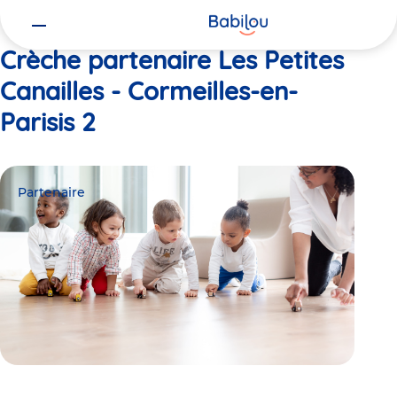
Vous
Accueil
Les Petites Canailles - Cormeilles-en-Parisis 2
êtes
ici
Crèche partenaire Les Petites
Canailles - Cormeilles-en-
Parisis 2
Partenaire