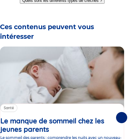
Quels sont les différents types de crèches ?
slide
slide
slide
slide
slide
slide
1
2
3
4
5
6
Ces contenus peuvent vous
intéresser
Santé
Sa
Le manque de sommeil chez les
Gr
Suivante
jeunes parents
Article
co
Le sommeil des parents : comprendre les nuits avec un nouveau-
Les 