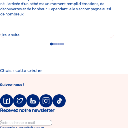
né L'arrivée d'un bébé est un moment rempli d'émotions, de
les 
découvertes et de bonheur. Cependant, elle s'accompagne aussi
l'es
de nombreux
gast
Lire la suite
Lire 
Go
Go
Go
Go
Go
Go
to
to
to
to
to
to
slide
slide
slide
slide
slide
slide
1
2
3
4
5
6
Choisir cette crèche
Suivez-nous !
Facebook
Twitter
Linkedin
Instagram
Tiktok
Recevez notre newsletter
Exemple : vous@site.com