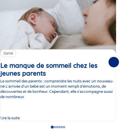
Santé
Sa
Le manque de sommeil chez les
Gr
Suivante
jeunes parents
Article
co
Le sommeil des parents : comprendre les nuits avec un nouveau-
Les 
né L'arrivée d'un bébé est un moment rempli d'émotions, de
les 
découvertes et de bonheur. Cependant, elle s'accompagne aussi
l'es
de nombreux
gast
Lire la suite
Lire 
Go
Go
Go
Go
Go
Go