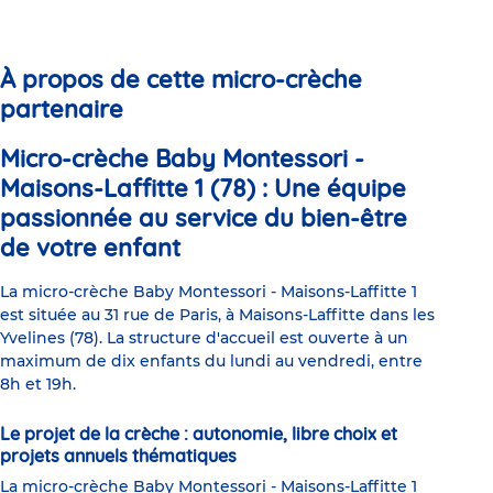
to
to
to
to
to
to
slide
slide
slide
slide
slide
slide
1
2
3
4
5
6
À propos de cette micro-crèche
partenaire
Micro-crèche Baby Montessori -
Maisons-Laffitte 1 (78) : Une équipe
passionnée au service du bien-être
de votre enfant
La micro-crèche Baby Montessori - Maisons-Laffitte 1
est située au 31 rue de Paris, à Maisons-Laffitte dans les
Yvelines (78). La structure d'accueil est ouverte à un
maximum de dix enfants du lundi au vendredi, entre
8h et 19h.
Le projet de la crèche : autonomie, libre choix et
projets annuels thématiques
La micro-crèche Baby Montessori - Maisons-Laffitte 1