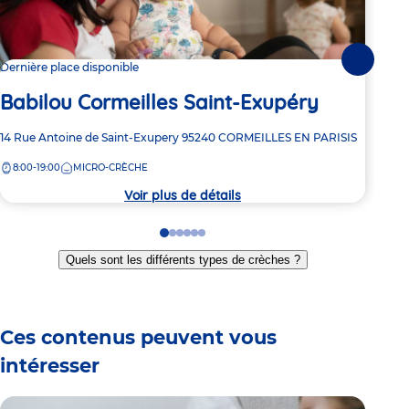
Ba
Suivante
Dernière place disponible
Babilou Cormeilles Saint-Exupéry
Adre
31 R
de
Adresse
14 Rue Antoine de Saint-Exupery
95240
CORMEILLES EN PARISIS
8:
la
de
crèc
8:00-19:00
MICRO-CRÈCHE
la
crèche
Voir plus de détails
Go
Go
Go
Go
Go
Go
to
to
to
to
to
to
Quels sont les différents types de crèches ?
slide
slide
slide
slide
slide
slide
1
2
3
4
5
6
Ces contenus peuvent vous
intéresser