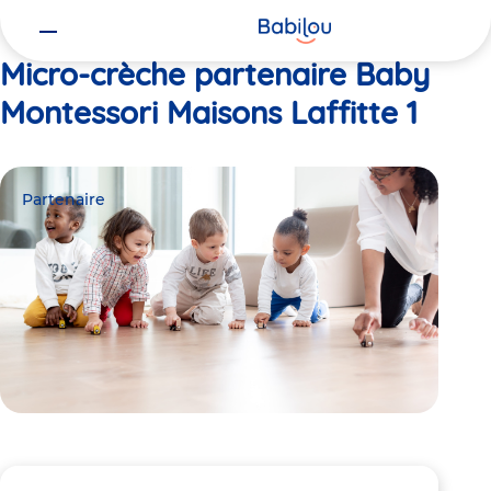
Vous
Accueil
Baby Montessori Maisons Laffitte 1
êtes
ici
Micro-crèche partenaire Baby
Montessori Maisons Laffitte 1
Partenaire