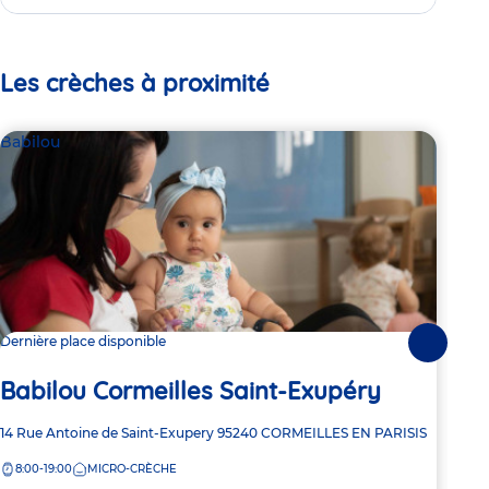
Les crèches à proximité
Babilou
Par
Mi
Dernière place disponible
Suivante
Or
Babilou Cormeilles Saint-Exupéry
Sa
Adresse
14 Rue Antoine de Saint-Exupery
95240
CORMEILLES EN PARISIS
Adre
11 A
de
de
8:00-19:00
MICRO-CRÈCHE
la
8:
la