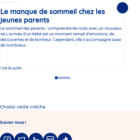
Le manque de sommeil chez les
Gr
Suivante
jeunes parents
Article
co
Le sommeil des parents : comprendre les nuits avec un nouveau-
Les 
né L'arrivée d'un bébé est un moment rempli d'émotions, de
les 
découvertes et de bonheur. Cependant, elle s'accompagne aussi
l'es
de nombreux
gast
Lire la suite
Lire 
Go
Go
Go
Go
Go
Go
to
to
to
to
to
to
slide
slide
slide
slide
slide
slide
1
2
3
4
5
6
Choisir cette crèche
Suivez-nous !