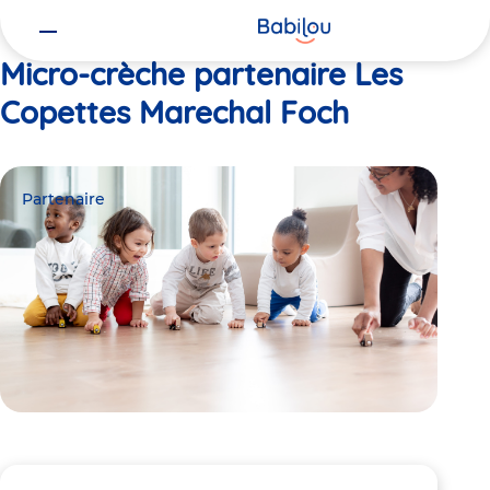
Vous
Accueil
Les Copettes Marechal Foch
êtes
ici
Micro-crèche partenaire Les
Copettes Marechal Foch
Partenaire