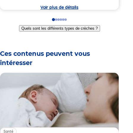
crèche
crèc
Voir plus de détails
Go
Go
Go
Go
Go
Go
to
to
to
to
to
to
Quels sont les différents types de crèches ?
slide
slide
slide
slide
slide
slide
1
2
3
4
5
6
Ces contenus peuvent vous
intéresser
Santé
Sa