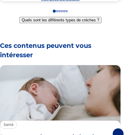
Go
Go
Go
Go
Go
Go
to
to
to
to
to
to
Quels sont les différents types de crèches ?
slide
slide
slide
slide
slide
slide
1
2
3
4
5
6
Ces contenus peuvent vous
intéresser
Santé
Sa