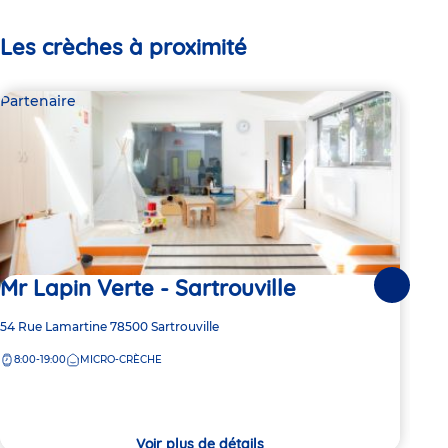
Les crèches à proximité
Partenaire
Par
Mr Lapin Verte - Sartrouville
Mr
Suivante
Adresse
54 Rue Lamartine
78500
Sartrouville
Adre
54 R
de
de
8:00-19:00
MICRO-CRÈCHE
8:
la
la
crèche
crèc
Voir plus de détails