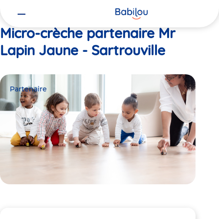
Vous
Accueil
Mr Lapin Jaune - Sartrouville
êtes
ici
Micro-crèche partenaire Mr
Lapin Jaune - Sartrouville
Partenaire