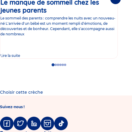
Le manque de sommeil chez les
Gr
Suivante
jeunes parents
Article
co
Le sommeil des parents : comprendre les nuits avec un nouveau-
Les 
né L'arrivée d'un bébé est un moment rempli d'émotions, de
les 
découvertes et de bonheur. Cependant, elle s'accompagne aussi
l'es
de nombreux
gast
Lire la suite
Lire 
Go
Go
Go
Go
Go
Go
to
to
to
to
to
to
slide
slide
slide
slide
slide
slide
1
2
3
4
5
6
Choisir cette crèche
Suivez-nous !
Facebook
Twitter
Linkedin
Instagram
Tiktok