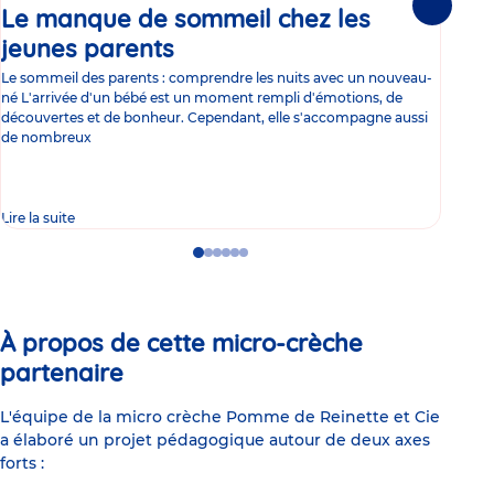
Le manque de sommeil chez les
Gr
Suivante
jeunes parents
Article
co
Le sommeil des parents : comprendre les nuits avec un nouveau-
Les 
né L'arrivée d'un bébé est un moment rempli d'émotions, de
les 
découvertes et de bonheur. Cependant, elle s'accompagne aussi
l'es
de nombreux
gast
Lire la suite
Lire 
Go
Go
Go
Go
Go
Go
to
to
to
to
to
to
slide
slide
slide
slide
slide
slide
1
2
3
4
5
6
À propos de cette micro-crèche
partenaire
L'équipe de la micro crèche Pomme de Reinette et Cie
a élaboré un projet pédagogique autour de deux axes
forts :