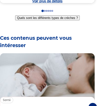
Voir plus de détails
Go
Go
Go
Go
Go
Go
to
to
to
to
to
to
Quels sont les différents types de crèches ?
slide
slide
slide
slide
slide
slide
1
2
3
4
5
6
Ces contenus peuvent vous
intéresser
Santé
Sa