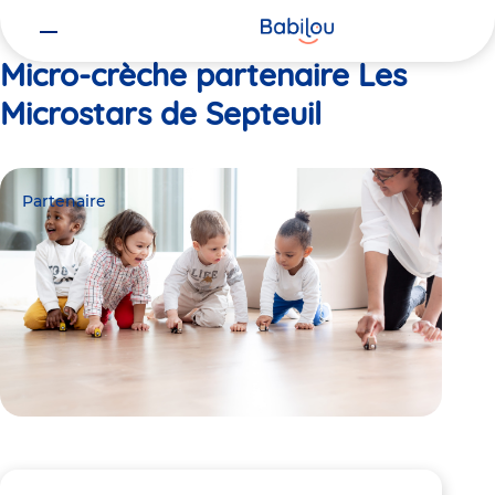
Vous
Accueil
Les Microstars de Septeuil
êtes
ici
Micro-crèche partenaire Les
Microstars de Septeuil
Partenaire