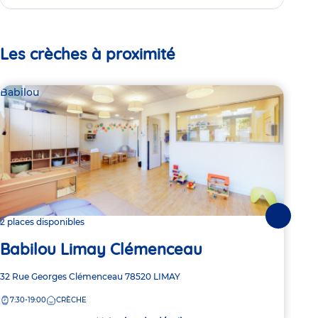
Les crèches à proximité
Babilou
Par
Ha
Suivante
2 places disponibles
Babilou Limay Clémenceau
Adre
15 R
de
Adresse
32 Rue Georges Clémenceau
78520
LIMAY
8:
la
de
crèc
7:30-19:00
CRÈCHE
la
crèche