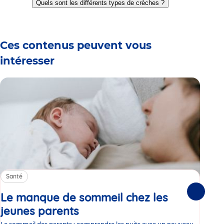
Quels sont les différents types de crèches ?
slide
slide
slide
slide
slide
slide
1
2
3
4
5
6
Ces contenus peuvent vous
intéresser
Santé
Sa
Le manque de sommeil chez les
Gr
Suivante
jeunes parents
Article
co