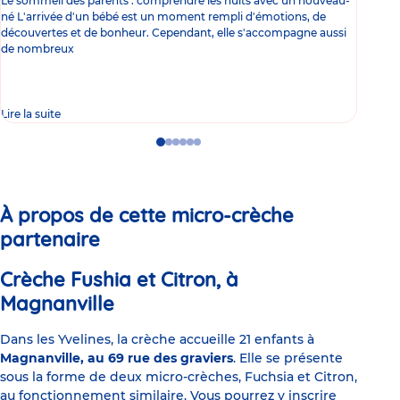
Le sommeil des parents : comprendre les nuits avec un nouveau-
Les 
né L'arrivée d'un bébé est un moment rempli d'émotions, de
les 
découvertes et de bonheur. Cependant, elle s'accompagne aussi
l'es
de nombreux
gast
Lire la suite
Lire 
Go
Go
Go
Go
Go
Go
to
to
to
to
to
to
slide
slide
slide
slide
slide
slide
1
2
3
4
5
6
À propos de cette micro-crèche
partenaire
Crèche Fushia et Citron, à
Magnanville
Dans les Yvelines, la crèche accueille 21 enfants à
Magnanville, au 69 rue des graviers
. Elle se présente
sous la forme de deux micro-crèches, Fuchsia et Citron,
au fonctionnement similaire. Vous pourrez y inscrire