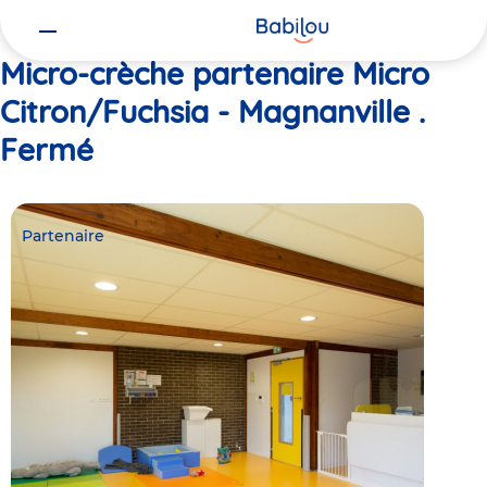
Vous
Accueil
Micro Citron/Fuchsia - Magnanville . Fermé
êtes
ici
Micro-crèche partenaire Micro
Citron/Fuchsia - Magnanville .
Fermé
Partenaire