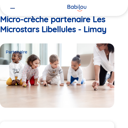
Vous
Accueil
Les Microstars Libellules - Limay
êtes
ici
Micro-crèche partenaire Les
Microstars Libellules - Limay
Partenaire