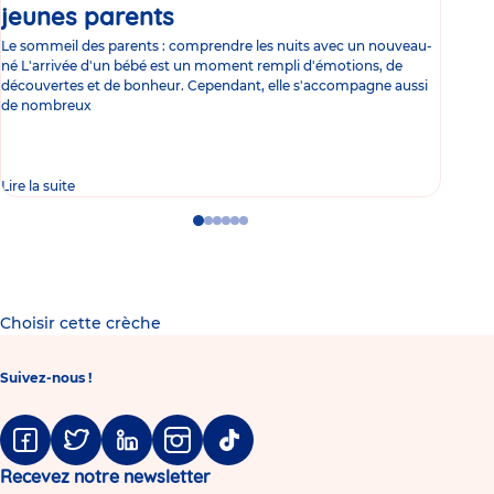
jeunes parents
Article
co
Le sommeil des parents : comprendre les nuits avec un nouveau-
Les 
né L'arrivée d'un bébé est un moment rempli d'émotions, de
les 
découvertes et de bonheur. Cependant, elle s'accompagne aussi
l'es
de nombreux
gast
Lire la suite
Lire 
Go
Go
Go
Go
Go
Go
to
to
to
to
to
to
slide
slide
slide
slide
slide
slide
1
2
3
4
5
6
Choisir cette crèche
Suivez-nous !
Facebook
Twitter
Linkedin
Instagram
Tiktok
Recevez notre newsletter