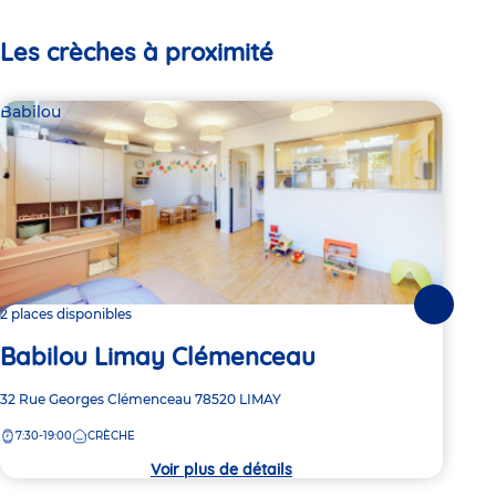
Les crèches à proximité
Babilou
Bab
Suivante
2 places disponibles
2 pl
Babilou Limay Clémenceau
Ba
Adresse
32 Rue Georges Clémenceau
78520
LIMAY
Adre
40 A
de
de
7:30-19:00
CRÈCHE
7:
la
la
crèche
crèc
Voir plus de détails