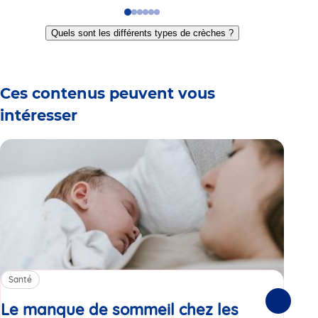
Go
Go
Go
Go
Go
Go
to
to
to
to
to
to
Quels sont les différents types de crèches ?
slide
slide
slide
slide
slide
slide
1
2
3
4
5
6
Ces contenus peuvent vous
intéresser
Santé
Sa
Le manque de sommeil chez les
Gr
Suivante