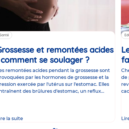
Santé
Ed
Grossesse et remontées acides
Le
: comment se soulager ?
Article
fa
es remontées acides pendant la grossesse sont
Che
rovoquées par les hormones de grossesse et la
de 
ression exercée par l'utérus sur l'estomac. Elles
rev
ntraînent des brûlures d'estomac, un reflux
cac
astrique
le
ire la suite
Lir