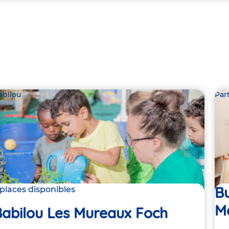
abilou
Par
Bu
 places disponibles
Ma
Babilou Les Mureaux Foch