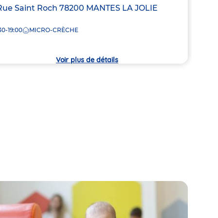
resse
Rue Saint Roch
78200
MANTES LA JOLIE
Adre
13 Ru
de
30-19:00
MICRO-CRÈCHE
8:00
la
che
crèc
Voir plus de détails