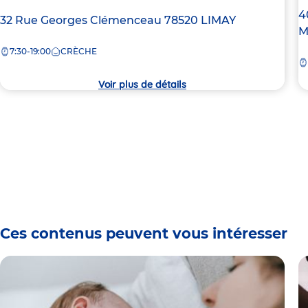
A
4
Adresse
32 Rue Georges Clémenceau
78520
LIMAY
d
M
de
la
7:30-19:00
CRÈCHE
la
c
crèche
Voir plus de détails
Ces contenus peuvent vous intéresser