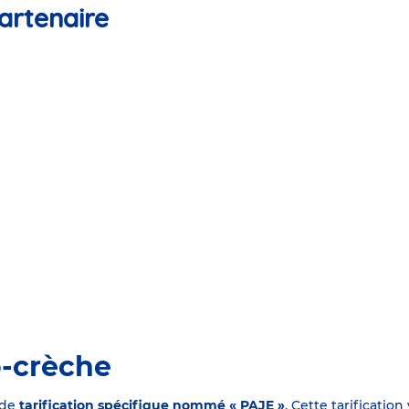
artenaire
o-crèche
 de
tarification spécifique nommé « PAJE »
. Cette tarificati