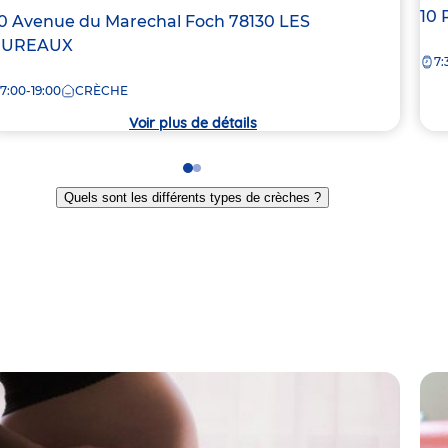
Ad
10 
dresse
0 Avenue du Marechal Foch
78130
LES
de
e
UREAUX
7:
la
crè
7:00-19:00
CRÈCHE
rèche
Voir plus de détails
Go
Go
to
to
Quels sont les différents types de crèches ?
slide
slide
1
2