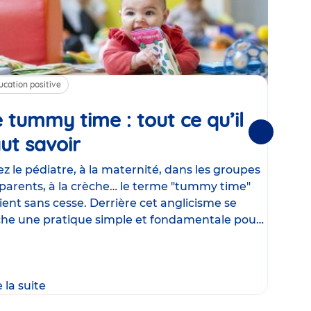
ucation positive
Alim
 tummy time : tout ce qu’il
Cha
Suivantes
ut savoir
Article
mé
con
z le pédiatre, à la maternité, dans les groupes
parents, à la crèche… le terme "tummy time"
Le la
ient sans cesse. Derrière cet anglicisme se
d’ut
he une pratique simple et fondamentale pour
temp
rapi
crée
e la suite
Lire 