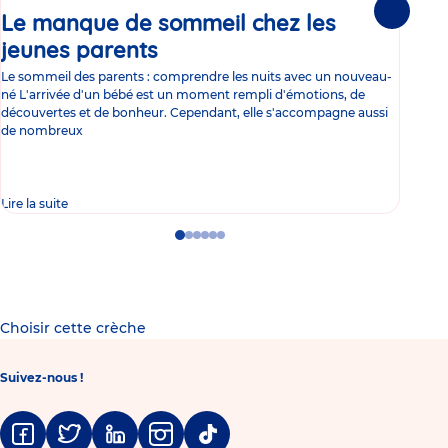
Le manque de sommeil chez les
Gr
Suivante
jeunes parents
Article
co
Le sommeil des parents : comprendre les nuits avec un nouveau-
Les 
né L'arrivée d'un bébé est un moment rempli d'émotions, de
les 
découvertes et de bonheur. Cependant, elle s'accompagne aussi
l'es
de nombreux
gast
Lire la suite
Lire 
Go
Go
Go
Go
Go
Go
to
to
to
to
to
to
slide
slide
slide
slide
slide
slide
1
2
3
4
5
6
Choisir cette crèche
Suivez-nous !
Facebook
Twitter
Linkedin
Instagram
Tiktok