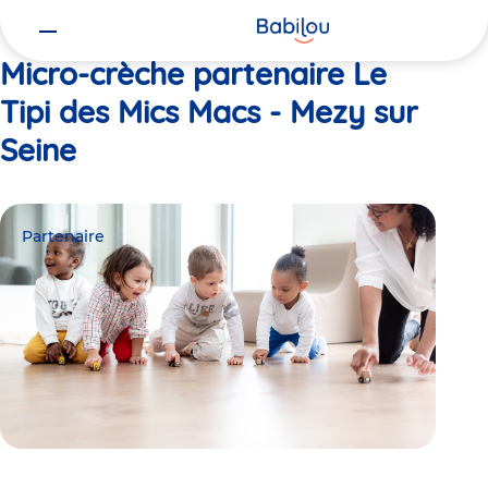
Vous
Accueil
Le Tipi des Mics Macs - Mezy sur Seine
êtes
ici
Micro-crèche partenaire Le
Tipi des Mics Macs - Mezy sur
Seine
Partenaire