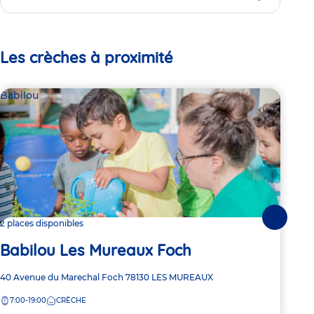
Les crèches à proximité
Babilou
Bab
Suivante
2 places disponibles
2 pl
Babilou Les Mureaux Foch
Ba
Adresse
40 Avenue du Marechal Foch
78130
LES MUREAUX
Adre
32 R
de
de
7:00-19:00
CRÈCHE
7:
la
la