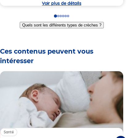
crèche
crèc
Voir plus de détails
Go
Go
Go
Go
Go
Go
to
to
to
to
to
to
Quels sont les différents types de crèches ?
slide
slide
slide
slide
slide
slide
1
2
3
4
5
6
Ces contenus peuvent vous
intéresser
Santé
Sa