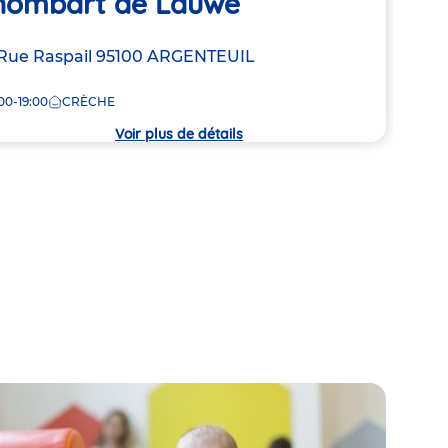
hombart de Lauwe
Adre
1 Ru
resse
Rue Raspail
95100
ARGENTEUIL
de
7:30
la
00-19:00
CRÈCHE
crèc
che
Voir plus de détails