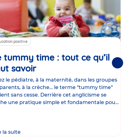
ucation positive
Alim
 tummy time : tout ce qu’il
Cha
Suivantes
ut savoir
Article
mé
con
z le pédiatre, à la maternité, dans les groupes
parents, à la crèche… le terme "tummy time"
Le la
ient sans cesse. Derrière cet anglicisme se
d’ut
he une pratique simple et fondamentale pour
temp
rapi
crée
e la suite
Lire 