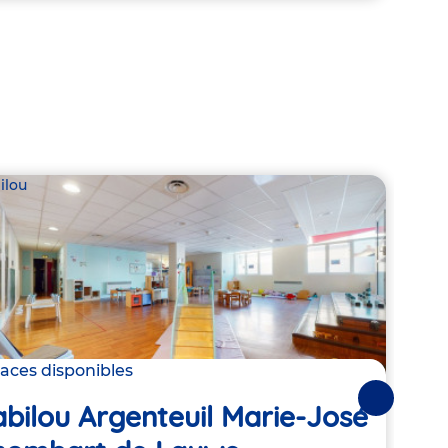
ilou
Babil
laces disponibles
Derni
Suivantes
bilou Argenteuil Marie-José
Ba