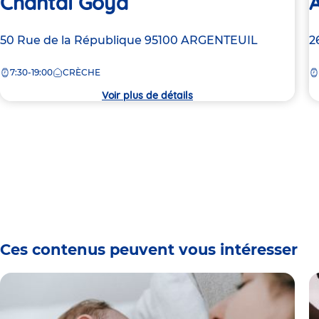
Chantal Goya
A
Adresse
50 Rue de la République
95100
ARGENTEUIL
A
2
de
d
7:30-19:00
CRÈCHE
la
la
crèche
c
Voir plus de détails
Ces contenus peuvent vous intéresser