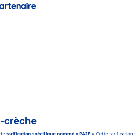
artenaire
o-crèche
 de
tarification spécifique nommé « PAJE »
. Cette tarificati