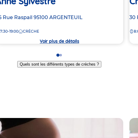
nne Sylvestre
C
dresse
6 Rue Raspail
95100
ARGENTEUIL
Ad
30 
e
de
7:30-19:00
CRÈCHE
8:
la
rèche
crè
Voir plus de détails
Go
Go
to
to
Quels sont les différents types de crèches ?
slide
slide
1
2