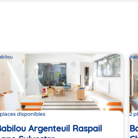
abilou
Bab
 places disponibles
2 p
abilou Argenteuil Raspail
Ba