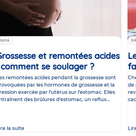
Santé
Ed
Grossesse et remontées acides
Le
: comment se soulager ?
Article
fa
es remontées acides pendant la grossesse sont
Che
rovoquées par les hormones de grossesse et la
de 
ression exercée par l'utérus sur l'estomac. Elles
rev
ntraînent des brûlures d'estomac, un reflux
cac
astrique
le
ire la suite
Lir