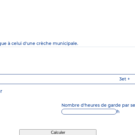
que à celui d'une crèche municipale.
3
et +
r
Nombre d'heures de garde par 
h
Calculer