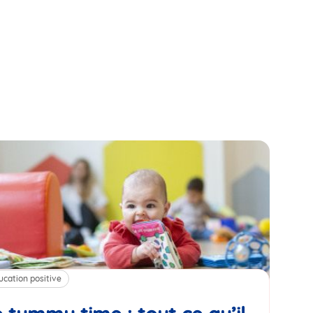
ucation positive
Alim