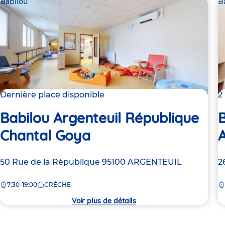
Babilou
B
Dernière place disponible
2
Babilou Argenteuil République
B
Chantal Goya
A
Adresse
50 Rue de la République
95100
ARGENTEUIL
A
2
de
d
7:30-19:00
CRÈCHE
la
la
crèche
c
Voir plus de détails