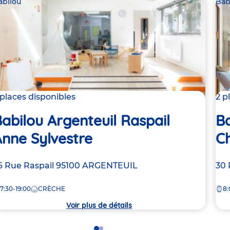
abilou
Bab
 places disponibles
2 p
abilou Argenteuil Raspail
Ba
nne Sylvestre
C
dresse
6 Rue Raspail
95100
ARGENTEUIL
Ad
30 
e
de
7:30-19:00
CRÈCHE
8:
la
rèche
crè
Voir plus de détails