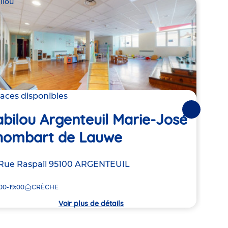
ilou
Babil
laces disponibles
2 pla
Suivantes
bilou Argenteuil Marie-José
Bab
hombart de Lauwe
He
resse
Rue Raspail
95100
ARGENTEUIL
Adre
9 Ru
de
00-19:00
CRÈCHE
7:30
la
che
crèc
Voir plus de détails