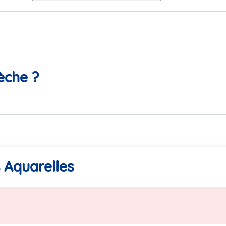
èche ?
 Aquarelles