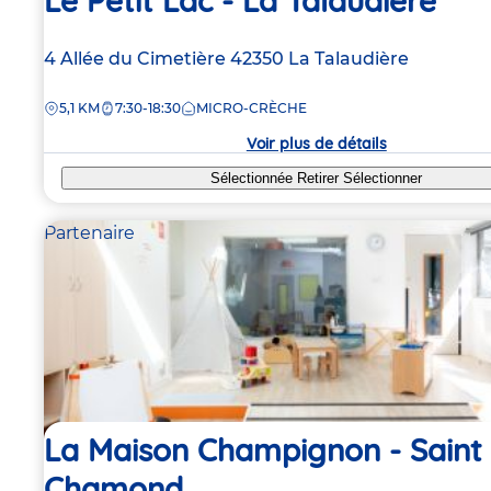
Le Petit Lac - La Talaudiere
Adresse
4 Allée du Cimetière
42350
La Talaudière
de
DISTANCE
5,1 KM
7:30-18:30
MICRO-CRÈCHE
la
crèche
Voir plus de détails
Sélectionnée
Retirer
Sélectionner
Partenaire
La Maison Champignon - Saint
Chamond