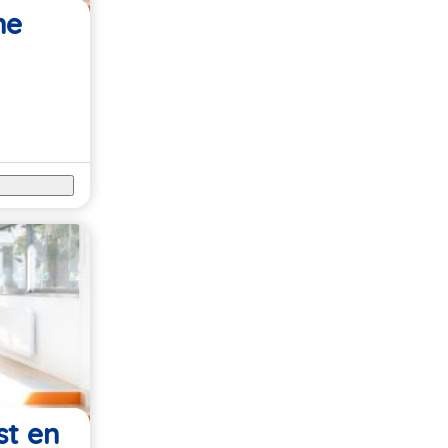
ne
st en