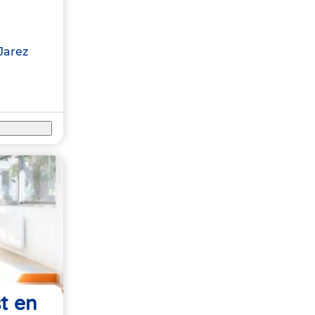
Jarez
st en