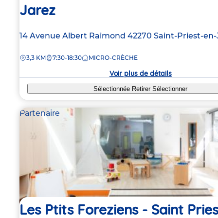
Jarez
Adresse
14 Avenue Albert Raimond
42270
Saint-Priest-en-
de
DISTANCE
3,3 KM
7:30-18:30
MICRO-CRÈCHE
la
crèche
Voir plus de détails
Sélectionnée
Retirer
Sélectionner
Partenaire
Les Ptits Foreziens - Saint Prie