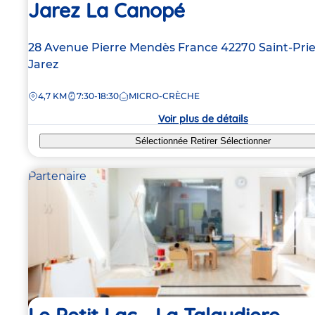
Jarez La Canopé
Adresse
28 Avenue Pierre Mendès France
42270
Saint-Pri
de
Jarez
la
DISTANCE
4,7 KM
7:30-18:30
MICRO-CRÈCHE
crèche
Voir plus de détails
Sélectionnée
Retirer
Sélectionner
Partenaire