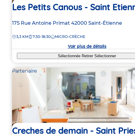
Les Petits Canous - Saint Etien
Adresse
175 Rue Antoine Primat
42000
Saint-Étienne
de
DISTANCE
3,3 KM
7:30-18:30
MICRO-CRÈCHE
la
crèche
Voir plus de détails
Sélectionnée
Retirer
Sélectionner
Partenaire
Creches de demain - Saint Prie