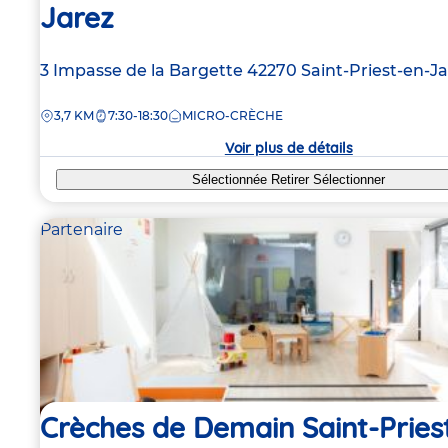
Jarez
Adresse
3 Impasse de la Bargette
42270
Saint-Priest-en-J
de
DISTANCE
3,7 KM
7:30-18:30
MICRO-CRÈCHE
la
crèche
Voir plus de détails
Sélectionnée
Retirer
Sélectionner
Partenaire
Crèches de Demain Saint-Pries