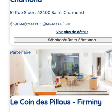
Adresse
51 Rue Sibert
42400
Saint-Chamond
de
DISTANCE
9,8 KM
7:00-19:00
MICRO-CRÈCHE
la
crèche
Voir plus de détails
Sélectionnée
Retirer
Sélectionner
Partenaire
Le Coin des Pillous - Firminy