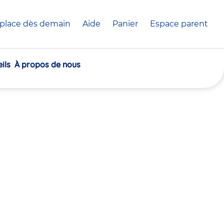
place dès demain
Aide
Panier
crèche(s)
Espace parent
sélectionnée(s)
ils
À propos de nous
30
30