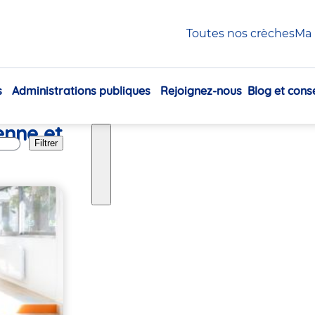
Toutes nos crèches
Ma 
s
Administrations publiques
Rejoignez-nous
Blog et conse
Navigation
principale
enne et
Filtrer