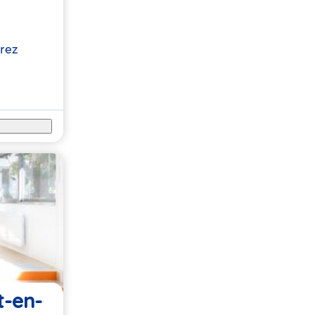
arez
t-en-