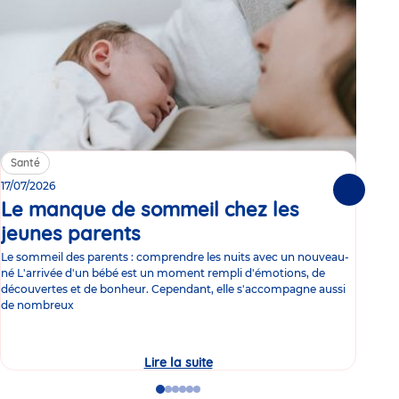
Santé
Sa
17/07/2026
15/0
Suivante
Le manque de sommeil chez les
Gr
jeunes parents
Article
co
Le sommeil des parents : comprendre les nuits avec un nouveau-
Les 
né L'arrivée d'un bébé est un moment rempli d'émotions, de
les 
découvertes et de bonheur. Cependant, elle s'accompagne aussi
l'es
de nombreux
gast
Lire la suite
Le
manque
de
Go
Go
Go
Go
Go
Go