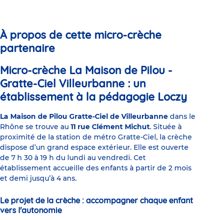
sommeil
to
to
to
to
to
to
chez
slide
slide
slide
slide
slide
slide
les
1
2
3
4
5
6
jeunes
parents
À propos de cette micro-crèche
partenaire
Micro-crèche La Maison de Pilou -
Gratte-Ciel Villeurbanne : un
établissement à la pédagogie Loczy
La Maison de Pilou Gratte-Ciel de Villeurbanne
dans le
Rhône se trouve au
11 rue Clément Michut
. Située à
proximité de la station de métro Gratte-Ciel, la crèche
dispose d’un grand espace extérieur. Elle est ouverte
de 7 h 30 à 19 h du lundi au vendredi. Cet
établissement accueille des enfants à partir de 2 mois
et demi jusqu’à 4 ans.
Le projet de la crèche : accompagner chaque enfant
vers l'autonomie