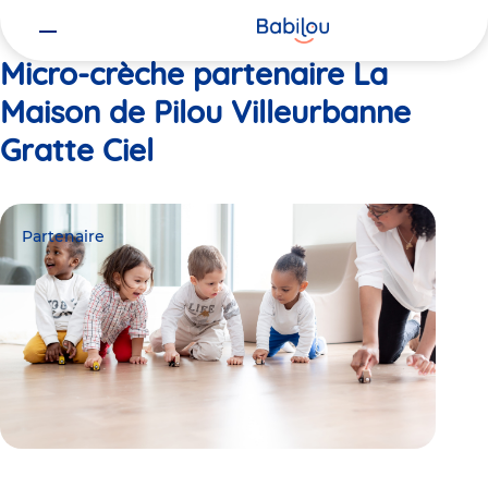
Vous
Accueil
La Maison de Pilou Villeurbanne Gratte Ciel
êtes
ici
Micro-crèche partenaire La
Maison de Pilou Villeurbanne
Gratte Ciel
Partenaire