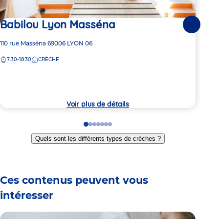
Babilou Lyon Masséna
Dern
Suivante
Ba
Adresse
110 rue Masséna
69006
LYON 06
de
7:30-18:30
CRÈCHE
la
Adre
1 Ru
crèche
de
7:
la
crèc
Voir plus de détails
Go
Go
Go
Go
Go
Go
Go
to
to
to
to
to
to
to
Quels sont les différents types de crèches ?
slide
slide
slide
slide
slide
slide
slide
1
2
3
4
5
6
7
Ces contenus peuvent vous
intéresser