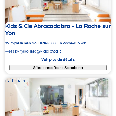
Kids & Cie Abracadabra - La Roche sur
Yon
Adresse
95 Impasse Jean Mouillade
85000
La Roche-sur-Yon
de
DISTANCE
66,4 KM
8:00-18:30
MICRO-CRÈCHE
la
crèche
Voir plus de détails
Sélectionnée
Retirer
Sélectionner
Partenaire