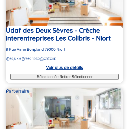
Udaf des Deux Sèvres - Crèche
interentreprises Les Colibris - Niort
Adresse
8 Rue Aimé Bonpland
79000
Niort
de
DISTANCE
59,6 KM
7:30-19:30
CRÈCHE
la
crèche
Voir plus de détails
Sélectionnée
Retirer
Sélectionner
Partenaire