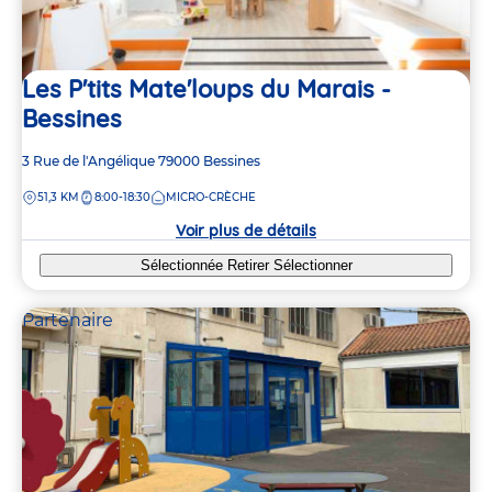
Les P'tits Mate'loups du Marais -
Bessines
Adresse
3 Rue de l'Angélique
79000
Bessines
de
DISTANCE
51,3 KM
8:00-18:30
MICRO-CRÈCHE
la
crèche
Voir plus de détails
Sélectionnée
Retirer
Sélectionner
Partenaire