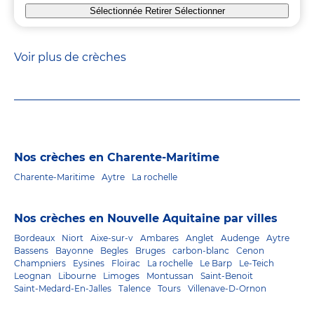
Sélectionnée
Retirer
Sélectionner
Voir plus de crèches
Nos crèches en Charente-Maritime
Charente-Maritime
Aytre
La rochelle
Nos crèches en Nouvelle Aquitaine par villes
Bordeaux
Niort
Aixe-sur-v
Ambares
Anglet
Audenge
Aytre
Bassens
Bayonne
Begles
Bruges
carbon-blanc
Cenon
Champniers
Eysines
Floirac
La rochelle
Le Barp
Le-Teich
Leognan
Libourne
Limoges
Montussan
Saint-Benoit
Saint-Medard-En-Jalles
Talence
Tours
Villenave-D-Ornon