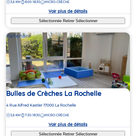
DISTANCE
3,6 KM
8:00-18:30
MICRO-CRÈCHE
la
crèche
Voir plus de détails
Sélectionnée
Retirer
Sélectionner
Partenaire
Bulles de Crèches La Rochelle
Adresse
4 Rue Alfred Kastler
17000
La Rochelle
de
DISTANCE
3,6 KM
7:30-18:30
MICRO-CRÈCHE
la
crèche
Voir plus de détails
Sélectionnée
Retirer
Sélectionner