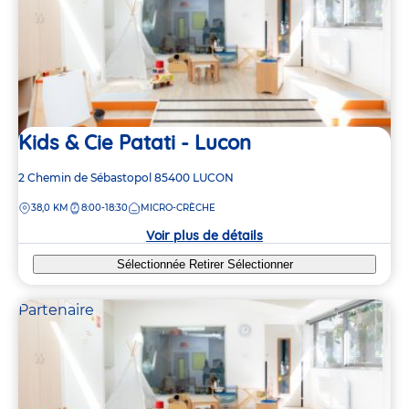
Kids & Cie Patati - Lucon
Adresse
2 Chemin de Sébastopol
85400
LUCON
de
DISTANCE
38,0 KM
8:00-18:30
MICRO-CRÈCHE
la
crèche
Voir plus de détails
Sélectionnée
Retirer
Sélectionner
Partenaire