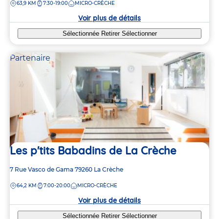
DISTANCE
63,9 KM
7:30-19:00
MICRO-CRÈCHE
la
crèche
Voir plus de détails
Sélectionnée
Retirer
Sélectionner
Partenaire
Les p'tits Babadins de La Crèche
Adresse
7 Rue Vasco de Gama
79260
La Crèche
de
DISTANCE
64,2 KM
7:00-20:00
MICRO-CRÈCHE
la
crèche
Voir plus de détails
Sélectionnée
Retirer
Sélectionner