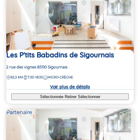
Les P'tits Babadins de Sigournais
Adresse
2 rue des vignes
85110
Sigournais
de
DISTANCE
65,3 KM
7:30-18:30
MICRO-CRÈCHE
la
crèche
Voir plus de détails
Sélectionnée
Retirer
Sélectionner
Partenaire