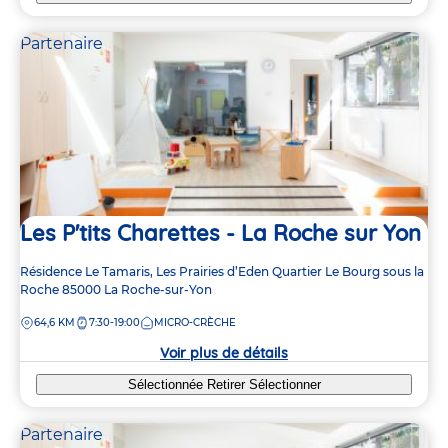
Partenaire
Les P'tits Charettes - La Roche sur Yon
Adresse
Résidence Le Tamaris, Les Prairies d’Eden
Quartier Le Bourg sous la
de
Roche
85000
La Roche-sur-Yon
la
DISTANCE
64,6 KM
7:30-19:00
MICRO-CRÈCHE
crèche
Voir plus de détails
Sélectionnée
Retirer
Sélectionner
Partenaire