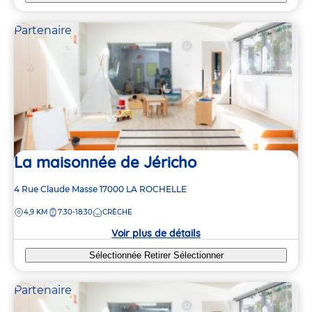
Partenaire
La maisonnée de Jéricho
Adresse
4 Rue Claude Masse
17000
LA ROCHELLE
de
DISTANCE
4,9 KM
7:30-18:30
CRÈCHE
la
crèche
Voir plus de détails
Sélectionnée
Retirer
Sélectionner
Partenaire