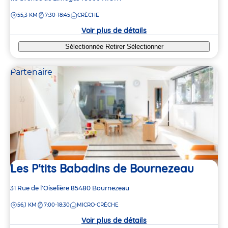
de
DISTANCE
55,3 KM
7:30-18:45
CRÈCHE
la
crèche
Voir plus de détails
Sélectionnée
Retirer
Sélectionner
Partenaire
Les P'tits Babadins de Bournezeau
Adresse
31 Rue de l'Oiselière
85480
Bournezeau
de
DISTANCE
56,1 KM
7:00-18:30
MICRO-CRÈCHE
la
crèche
Voir plus de détails