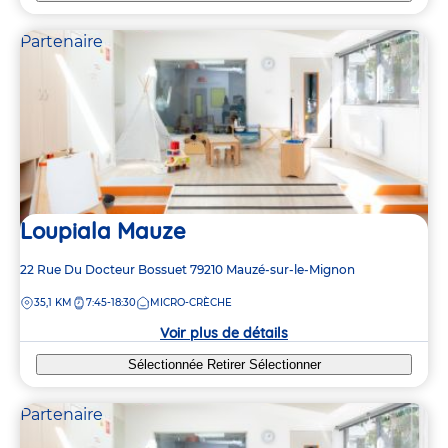
Partenaire
Loupiala Mauze
Adresse
22 Rue Du Docteur Bossuet
79210
Mauzé-sur-le-Mignon
de
DISTANCE
35,1 KM
7:45-18:30
MICRO-CRÈCHE
la
crèche
Voir plus de détails
Sélectionnée
Retirer
Sélectionner
Partenaire