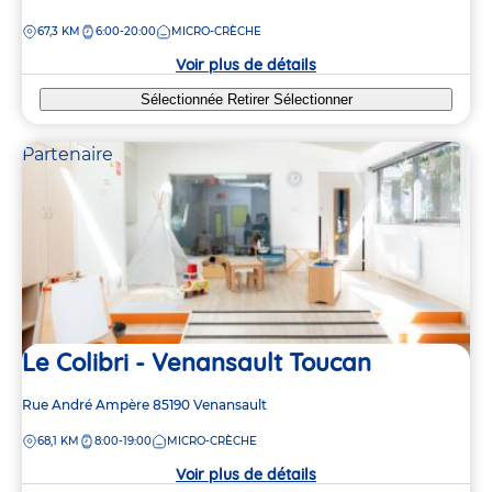
de
DISTANCE
67,3 KM
6:00-20:00
MICRO-CRÈCHE
la
crèche
Voir plus de détails
Sélectionnée
Retirer
Sélectionner
Partenaire
Le Colibri - Venansault Toucan
Adresse
Rue André Ampère
85190
Venansault
de
DISTANCE
68,1 KM
8:00-19:00
MICRO-CRÈCHE
la
crèche
Voir plus de détails