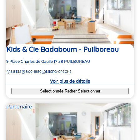
Kids & Cie Badaboum - Puilboreau
Adresse
9 Place Charles de Gaulle
17138
PUILBOREAU
de
DISTANCE
5,8 KM
8:00-18:30
MICRO-CRÈCHE
la
crèche
Voir plus de détails
Sélectionnée
Retirer
Sélectionner
Partenaire