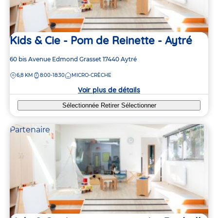
Kids & Cie - Pom de Reinette - Aytré
Adresse
60 bis Avenue Edmond Grasset
17440
Aytré
de
DISTANCE
6,8 KM
8:00-18:30
MICRO-CRÈCHE
la
crèche
Voir plus de détails
Sélectionnée
Retirer
Sélectionner
Partenaire