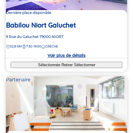
Dernière place disponible
Babilou Niort Galuchet
Adresse
9 Rue du Galuchet
79000
NIORT
de
DISTANCE
52,8 KM
7:30-19:00
CRÈCHE
la
crèche
Voir plus de détails
Sélectionnée
Retirer
Sélectionner
Partenaire