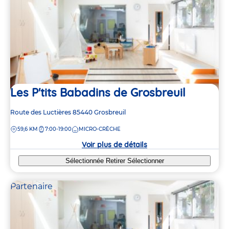
Les P'tits Babadins de Grosbreuil
Adresse
Route des Luctières
85440
Grosbreuil
de
DISTANCE
59,6 KM
7:00-19:00
MICRO-CRÈCHE
la
crèche
Voir plus de détails
Sélectionnée
Retirer
Sélectionner
2
2
Partenaire