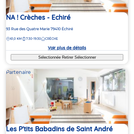
NA ! Crèches - Echiré
Adresse
93 Rue des Quatre Marie
79410
Échiré
de
DISTANCE
61,0 KM
7:30-19:30
CRÈCHE
la
crèche
Voir plus de détails
Sélectionnée
Retirer
Sélectionner
Partenaire
Les P'tits Babadins de Saint André