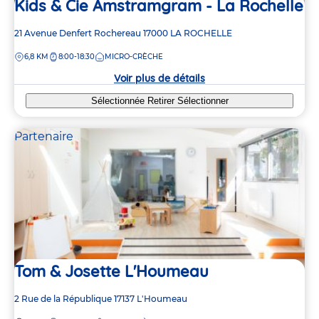
Kids & Cie Amstramgram - La Rochelle
Adresse
21 Avenue Denfert Rochereau
17000
LA ROCHELLE
de
DISTANCE
6,8 KM
8:00-18:30
MICRO-CRÈCHE
la
crèche
Voir plus de détails
Sélectionnée
Retirer
Sélectionner
Partenaire
Tom & Josette L'Houmeau
Adresse
2 Rue de la République
17137
L'Houmeau
de