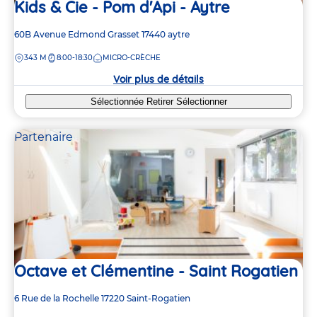
Kids & Cie - Pom d'Api - Aytre
Adresse
60B Avenue Edmond Grasset
17440
aytre
de
DISTANCE
343 M
8:00-18:30
MICRO-CRÈCHE
la
crèche
Voir plus de détails
Sélectionnée
Retirer
Sélectionner
Partenaire
Octave et Clémentine - Saint Rogatien
Adresse
6 Rue de la Rochelle
17220
Saint-Rogatien
de