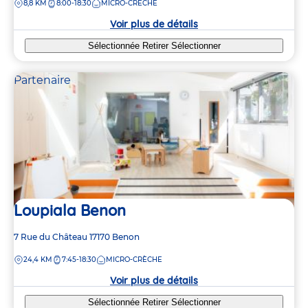
DISTANCE
8,8 KM
8:00-18:30
MICRO-CRÈCHE
la
crèche
Voir plus de détails
Sélectionnée
Retirer
Sélectionner
Partenaire
Loupiala Benon
Adresse
7 Rue du Château
17170
Benon
de
DISTANCE
24,4 KM
7:45-18:30
MICRO-CRÈCHE
la
crèche
Voir plus de détails
Sélectionnée
Retirer
Sélectionner