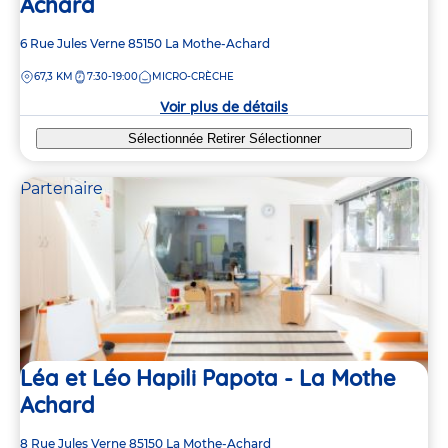
Achard
Adresse
6 Rue Jules Verne
85150
La Mothe-Achard
de
DISTANCE
67,3 KM
7:30-19:00
MICRO-CRÈCHE
la
crèche
Voir plus de détails
Sélectionnée
Retirer
Sélectionner
Partenaire
Léa et Léo Hapili Papota - La Mothe
Achard
Adresse
8 Rue Jules Verne
85150
La Mothe-Achard