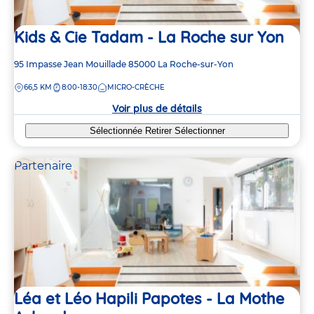
Kids & Cie Tadam - La Roche sur Yon
Adresse
95 Impasse Jean Mouillade
85000
La Roche-sur-Yon
de
DISTANCE
66,5 KM
8:00-18:30
MICRO-CRÈCHE
la
crèche
Voir plus de détails
Sélectionnée
Retirer
Sélectionner
Partenaire
Léa et Léo Hapili Papotes - La Mothe