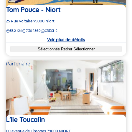
Tom Pouce - Niort
Adresse
25 Rue Voltaire
79000
Niort
de
DISTANCE
55,2 KM
7:30-18:30
CRÈCHE
la
crèche
Voir plus de détails
Sélectionnée
Retirer
Sélectionner
Partenaire
L'île Toucalîn
Adresse
110 avenue de Limoges
79000
NIORT