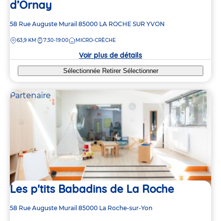
d’Ornay
Adresse
58 Rue Auguste Murail
85000
LA ROCHE SUR YVON
de
DISTANCE
63,9 KM
7:30-19:00
MICRO-CRÈCHE
la
crèche
Voir plus de détails
Sélectionnée
Retirer
Sélectionner
Partenaire
Les p'tits Babadins de La Roche
Adresse
58 Rue Auguste Murail
85000
La Roche-sur-Yon
de