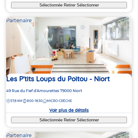
Sélectionnée
Retirer
Sélectionner
Partenaire
Les P'tits Loups du Poitou - Niort
Adresse
49 Rue du Fief d'Amourettes
79000
Niort
de
DISTANCE
57,8 KM
8:00-18:30
MICRO-CRÈCHE
la
crèche
Voir plus de détails
Sélectionnée
Retirer
Sélectionner
Partenaire