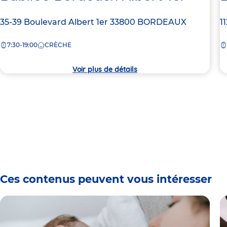
Adresse
35-39 Boulevard Albert 1er
33800
BORDEAUX
A
1
de
d
7:30-19:00
CRÈCHE
la
la
crèche
c
Voir plus de détails
Ces contenus peuvent vous intéresser