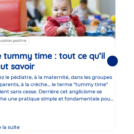
ucation positive
Alim
 tummy time : tout ce qu’il
Cha
Suivantes
ut savoir
Article
mé
con
z le pédiatre, à la maternité, dans les groupes
parents, à la crèche… le terme "tummy time"
Le la
ient sans cesse. Derrière cet anglicisme se
d’ut
he une pratique simple et fondamentale pour
temp
rapi
crée
e la suite
Lire 