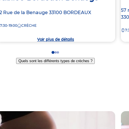
Ad
57 
dresse
12 Rue de la Benauge
33100
BORDEAUX
de
33
e
la
7:30-19:00
CRÈCHE
7:
crè
rèche
Voir plus de détails
Go
Go
Go
to
to
to
Quels sont les différents types de crèches ?
slide
slide
slide
1
2
3