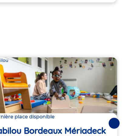
ilou
Babil
nière place disponible
Derni
Suivantes
abilou Bordeaux Mériadeck
Bab