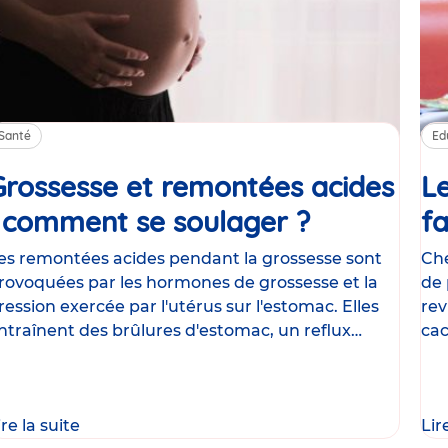
Santé
Ed
Grossesse et remontées acides
Le
: comment se soulager ?
Article
fa
es remontées acides pendant la grossesse sont
Che
rovoquées par les hormones de grossesse et la
de 
ression exercée par l'utérus sur l'estomac. Elles
rev
ntraînent des brûlures d'estomac, un reflux
cac
astrique
le
ire la suite
Lir