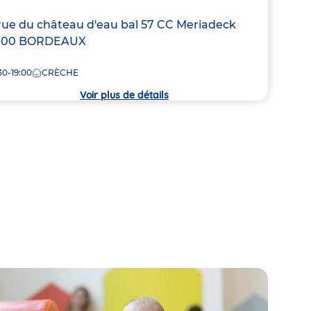
resse
rue du château d'eau
bal 57 CC Meriadeck
Adre
126 
000
BORDEAUX
de
7:30
la
30-19:00
CRÈCHE
che
crèc
Voir plus de détails