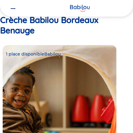
Vous
Accueil
Babilou Bordeaux Benauge
êtes
ici
Crèche Babilou Bordeaux
Benauge
1 place disponible
Babilou