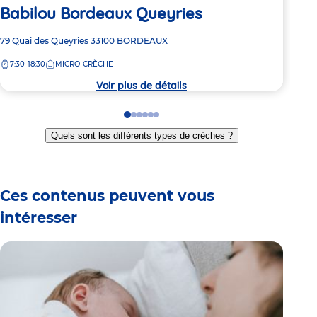
Babilou Bordeaux Queyries
Ba
Adresse
79 Quai des Queyries
33100
BORDEAUX
Adre
57 r
de
de
7:30-18:30
MICRO-CRÈCHE
7:
la
la
crèche
crèc
Voir plus de détails
Go
Go
Go
Go
Go
Go
to
to
to
to
to
to
Quels sont les différents types de crèches ?
slide
slide
slide
slide
slide
slide
1
2
3
4
5
6
Ces contenus peuvent vous
intéresser