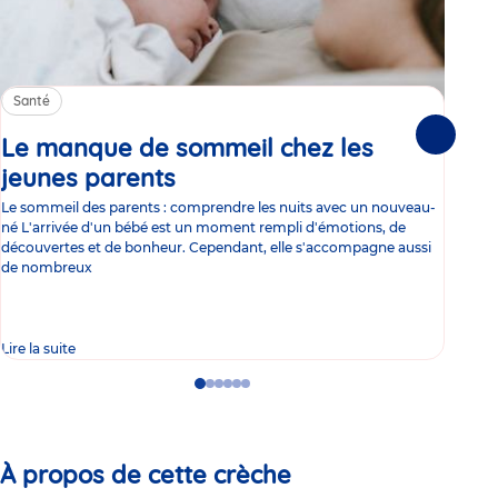
Santé
Sa
Le manque de sommeil chez les
Gr
Suivante
jeunes parents
Article
co
Le sommeil des parents : comprendre les nuits avec un nouveau-
Les 
né L'arrivée d'un bébé est un moment rempli d'émotions, de
les 
découvertes et de bonheur. Cependant, elle s'accompagne aussi
l'es
de nombreux
gast
Lire la suite
Lire 
Go
Go
Go
Go
Go
Go
to
to
to
to
to
to
slide
slide
slide
slide
slide
slide
1
2
3
4
5
6
À propos de cette crèche