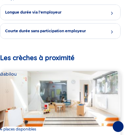
Longue durée via l'employeur
Courte durée sans participation employeur
Les crèches à proximité
Babilou
Bab
Suivante
4 places disponibles
Dern