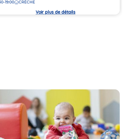
30-19:00
CRÈCHE
7:30
la
che
crèc
Voir plus de détails