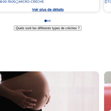
8:00-19:00
MICRO-CRÈCHE
7:
la
rèche
crè
Voir plus de détails
Go
Go
Go
to
to
to
Quels sont les différents types de crèches ?
slide
slide
slide
1
2
3