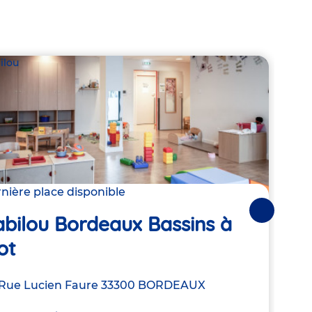
ilou
Babil
nière place disponible
Derni
Suivantes
bilou Bordeaux Bassins à
Bab
ot
Hu
resse
Rue Lucien Faure
33300
BORDEAUX
Adre
16 a
de