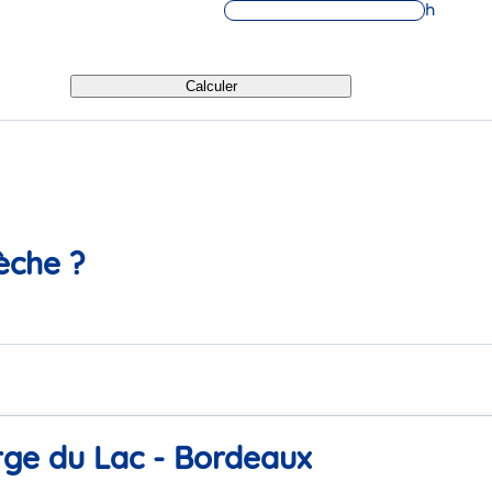
h
Calculer
èche ?
rge du Lac - Bordeaux