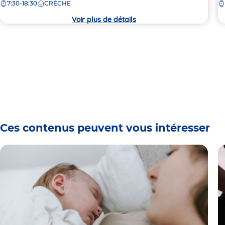
7:30-18:30
CRÈCHE
la
la
crèche
c
Voir plus de détails
Ces contenus peuvent vous intéresser