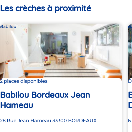
Les crèches à proximité
Babilou
B
2 places disponibles
D
Babilou Bordeaux Jean
Hameau
Adresse
28 Rue Jean Hameau
33300
BORDEAUX
A
6
de
d