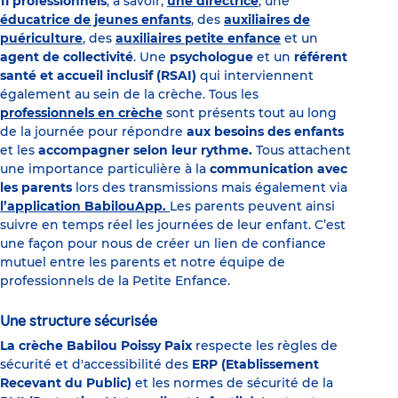
11 professionnels
, à savoir,
une directrice
, une
éducatrice de jeunes enfants
, des
auxiliaires de
puériculture
, des
auxiliaires petite enfance
et un
agent de collectivité
. Une
psychologue
et un
référent
santé et accueil inclusif (RSAI)
qui interviennent
également au sein de la crèche. Tous les
professionnels en crèche
sont présents tout au long
de la journée pour répondre
aux besoins des enfants
et les
accompagner selon leur rythme.
Tous attachent
une importance particulière à la
communication avec
les parents
lors des transmissions mais également via
l’application BabilouApp.
Les parents peuvent ainsi
suivre en temps réel les journées de leur enfant. C’est
une façon pour nous de créer un lien de confiance
mutuel entre les parents et notre équipe de
professionnels de la Petite Enfance.
Une structure sécurisée
La crèche Babilou Poissy Paix
respecte les règles de
sécurité et d'accessibilité des
ERP (Etablissement
Recevant du Public)
et les normes de sécurité de la