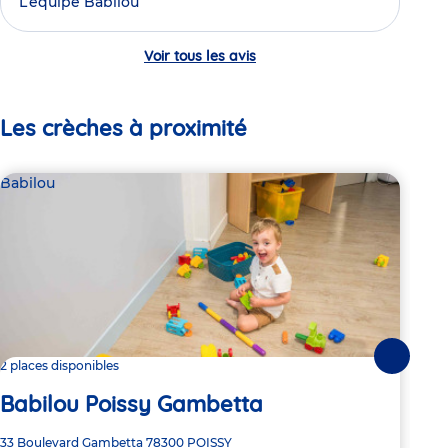
L’équipe Babilou
Voir tous les avis
Les crèches à proximité
Babilou
Bab
Suivante
2 places disponibles
Dern
Babilou Poissy Gambetta
Ba
Adresse
33 Boulevard Gambetta
78300
POISSY
Adre
37 B