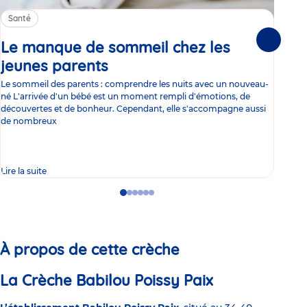
Santé
Sa
Le manque de sommeil chez les
Gr
Suivante
jeunes parents
Article
co
Le sommeil des parents : comprendre les nuits avec un nouveau-
Les 
né L'arrivée d'un bébé est un moment rempli d'émotions, de
les 
découvertes et de bonheur. Cependant, elle s'accompagne aussi
l'es
de nombreux
gast
Lire la suite
Lire 
Go
Go
Go
Go
Go
Go
to
to
to
to
to
to
slide
slide
slide
slide
slide
slide
1
2
3
4
5
6
À propos de cette crèche
La Crèche Babilou Poissy Paix