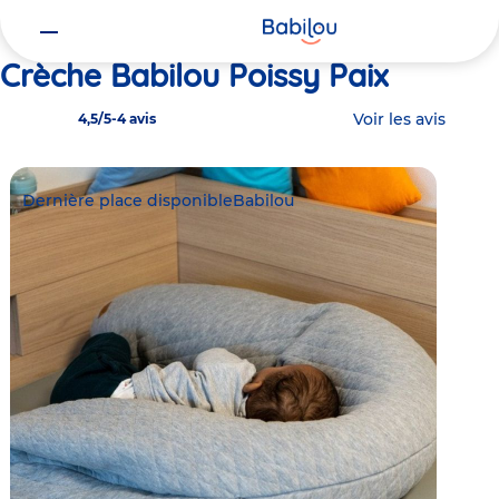
Vous
Accueil
Babilou Poissy Paix
êtes
ici
Crèche Babilou Poissy Paix
Voir les avis
4,5/5
-
4 avis
Dernière place disponible
Babilou