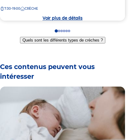
de
de
7:30-19:00
CRÈCHE
7:
la
la
crèche
crèc
Voir plus de détails
Go
Go
Go
Go
Go
Go
to
to
to
to
to
to
Quels sont les différents types de crèches ?
slide
slide
slide
slide
slide
slide
1
2
3
4
5
6
Ces contenus peuvent vous
intéresser