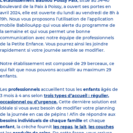
L’établissement Babilou Poissy Paix
, situé au 34-40
boulevard de la Paix à Poissy, a ouvert ses portes en
avril 2024, elle est ouverte du lundi au vendredi de 8h à
19h. Nous vous proposons l’utilisation de l’application
mobile BabilouApp qui vous alerte du programme de
la semaine et qui vous permet une bonne
communication avec notre équipe de professionnels
de la Petite Enfance. Vous pourrez ainsi les joindre
rapidement si votre journée semble se modifier.
Notre établissement est composé de 29 berceaux, ce
qui fait que nous pouvons accueillir au maximum 29
enfants.
Les
professionnels
accueillent tous les
enfants
âgés de
3 mois à 4 ans selon
trois types d’accueil : régulier,
occasionnel ou d’urgence.
Cette dernière solution est
idéale si vous avez besoin de modifier votre planning
de la journée en cas de pépins ! Afin de répondre aux
besoins individuels de chaque famille
et chaque
enfant
, la crèche fournit
les repas
,
le lait
,
les couches
et les
produits de soins.
De cette façon, vous arrivez