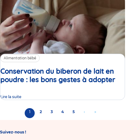
Alimentation bébé
Conservation du biberon de lait en
poudre : les bons gestes à adopter
Article
Lire la suite
Pagination
Page
1
Page
2
Page
3
Page
4
Page
5
Aller
›
Aller
»
courante
à
à
la
la
Suivez-nous !
page
dernière