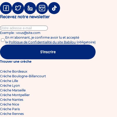
suivante
page
Facebook
Twitter
Linkedin
Instagram
Tiktok
Recevez notre newsletter
Exemple : vous@site.com
En m'abonnant, je confirme avoir lu et accepté
la
Politique de Confidentialité du site Babilou
(obligatoire)
S'inscrire
Trouver une crèche
Crèche Bordeaux
Crèche Boulogne-Billancourt
Crèche Lille
Crèche Lyon
Crèche Marseille
Crèche Montpellier
Crèche Nantes
Crèche Nice
Crèche Paris
Crèche Rennes