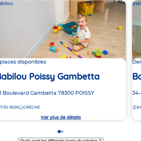
abilou
Bab
 places disponibles
Der
Babilou Poissy Gambetta
Ba
dresse
3 Boulevard Gambetta
78300
POISSY
Ad
34-
e
de
7:30-19:00
CRÈCHE
8:
la
rèche
crè
Voir plus de détails
Go
Go
to
to
Quels sont les différents types de crèches ?