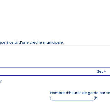
que à celui d'une crèche municipale.
3
et +
r
Nombre d'heures de garde par 
h