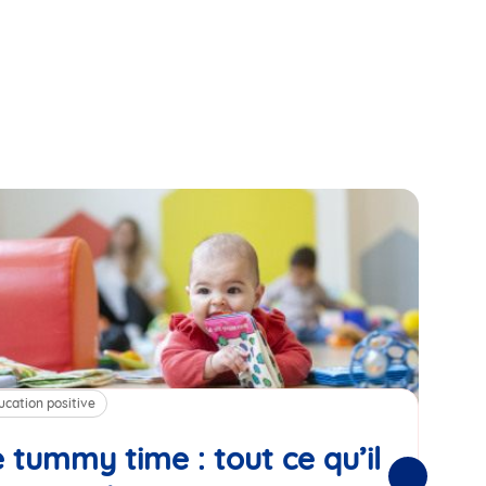
ucation positive
Alim
 tummy time : tout ce qu’il
Cha
Suivantes