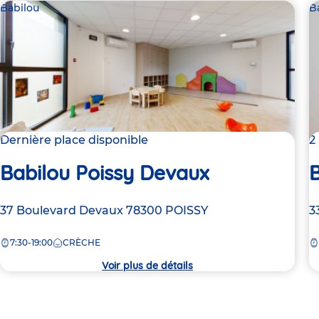
Babilou
B
Dernière place disponible
2
Babilou Poissy Devaux
Adresse
37 Boulevard Devaux
78300
POISSY
A
3
de
d
7:30-19:00
CRÈCHE
la
la
crèche
c
Voir plus de détails