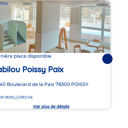
ilou
Parte
Les
nière place disponible
Suivantes
Ga
bilou Poissy Paix
Adre
57 B
resse
40 Boulevard de la Paix
78300
POISSY
de
8:00
la
00-19:00
CRÈCHE
crèc
che
Voir plus de détails