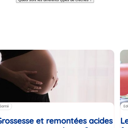
slide
slide
1
2
Santé
Ed
Grossesse et remontées acides
Le