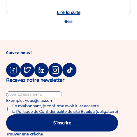
Lire la suite
Journée
Portes
Ouvertes
Go
Go
Go
de
to
to
to
la
slide
slide
slide
crèche
1
2
3
Babilou
Rennes
Sully
Suivez-nous !
Prudhomme
Facebook
Twitter
Linkedin
Instagram
Tiktok
Recevez notre newsletter
Exemple : vous@site.com
En m'abonnant, je confirme avoir lu et accepté
la
Politique de Confidentialité du site Babilou
(obligatoire)
S'inscrire
Trouver une crèche