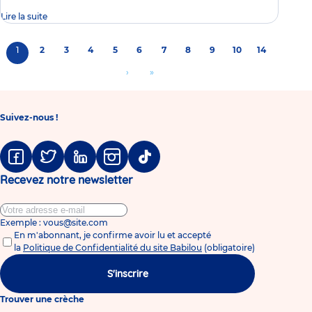
Lire la suite
Pagination
Page
1
Page
2
Page
3
Page
4
Page
5
Page
6
Page
7
Page
8
Page
9
Page
10
Page
14
courante
Aller
›
Aller
»
à
à
la
la
Suivez-nous !
page
dernière
suivante
page
Facebook
Twitter
Linkedin
Instagram
Tiktok
Recevez notre newsletter
Exemple : vous@site.com
En m'abonnant, je confirme avoir lu et accepté
la
Politique de Confidentialité du site Babilou
(obligatoire)
S'inscrire
Trouver une crèche