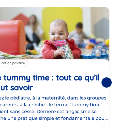
ucation positive
Alim
 tummy time : tout ce qu’il
Cha
Suivantes
ut savoir
Article
mé
con
z le pédiatre, à la maternité, dans les groupes
parents, à la crèche… le terme "tummy time"
Le la
ient sans cesse. Derrière cet anglicisme se
d’ut
he une pratique simple et fondamentale pour
temp