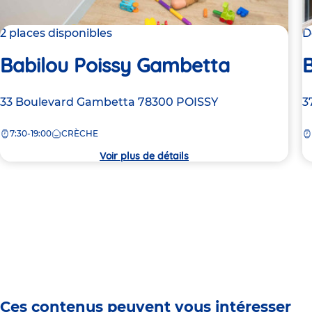
2 places disponibles
D
Babilou Poissy Gambetta
B
Adresse
33 Boulevard Gambetta
78300
POISSY
A
3
de
d
7:30-19:00
CRÈCHE
la
la
crèche
c
Voir plus de détails
Ces contenus peuvent vous intéresser