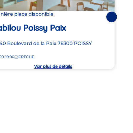
Les
nière place disponible
Suivantes
Ga
bilou Poissy Paix
Adre
38 B
resse
40 Boulevard de la Paix
78300
POISSY
de
8:00
la
00-19:00
CRÈCHE
crèc
che
Voir plus de détails