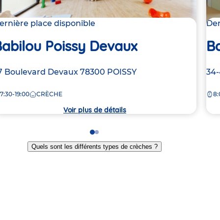
ernière place disponible
Der
abilou Poissy Devaux
Ba
dresse
7 Boulevard Devaux
78300
POISSY
Ad
34-
e
de
7:30-19:00
CRÈCHE
8:
la
rèche
crè
Voir plus de détails
Go
Go
to
to
Quels sont les différents types de crèches ?
slide
slide
1
2