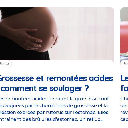
Santé
Ed
Grossesse et remontées acides
Le
: comment se soulager ?
Article
fa
es remontées acides pendant la grossesse sont
Che
rovoquées par les hormones de grossesse et la
de 
ression exercée par l'utérus sur l'estomac. Elles
rev
ntraînent des brûlures d'estomac, un reflux
cac
astrique
le