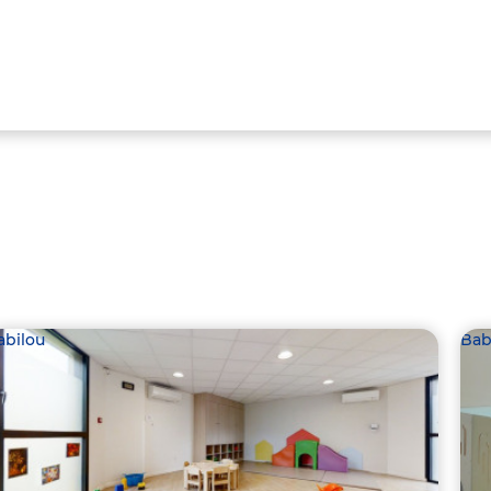
abilou
Bab