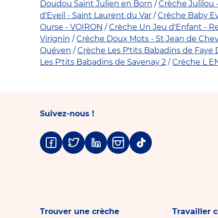
Doudou Saint Julien en Born
Crèche Julilou 
d'Eveil - Saint Laurent du Var
Crèche Baby Ev
Ourse - VOIRON
Crèche Un Jeu d'Enfant - R
Virignin
Crèche Doux Mots - St Jean de Che
Quéven
Crèche Les P'tits Babadins de Faye 
Les P'tits Babadins de Savenay 2
Crèche L 
Suivez-nous !
Facebook
Twitter
Linkedin
Instagram
Tiktok
Trouver une crèche
Travailler 