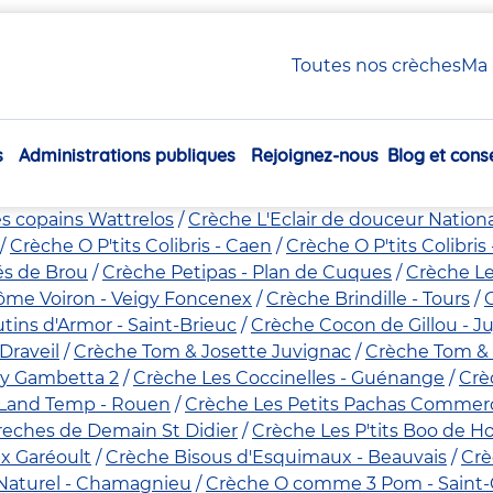
Toutes nos crèches
Ma 
Page 18
s
Administrations publiques
Rejoignez-nous
Blog et conse
che Les Berceaux Dorés - Les Clayes Sous Bois
Crèche L
Navigation
NOYALO
Crèche BabyNook - Bordeaux Caudéran
Crèche
principale
es copains Wattrelos
Crèche L'Eclair de douceur Nationa
Crèche O P'tits Colibris - Caen
Crèche O P'tits Colibris 
és de Brou
Crèche Petipas - Plan de Cuques
Crèche Le
Môme Voiron - Veigy Foncenex
Crèche Brindille - Tours
C
tins d'Armor - Saint-Brieuc
Crèche Cocon de Gillou - Ju
Draveil
Crèche Tom & Josette Juvignac
Crèche Tom & J
sy Gambetta 2
Crèche Les Coccinelles - Guénange
Crè
 Land Temp - Rouen
Crèche Les Petits Pachas Commerce
eches de Demain St Didier
Crèche Les P'tits Boo de H
x Garéoult
Crèche Bisous d'Esquimaux - Beauvais
Crè
 Naturel - Chamagnieu
Crèche O comme 3 Pom - Saint