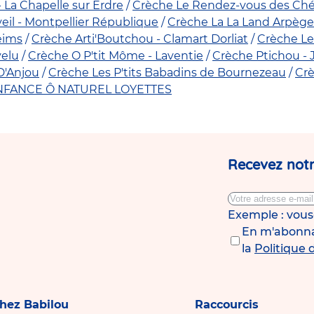
- La Chapelle sur Erdre
Crèche Le Rendez-vous des Chér
eil - Montpellier République
Crèche La La Land Arpège 
eims
Crèche Arti'Boutchou - Clamart Dorliat
Crèche Le
velu
Crèche O P'tit Môme - Laventie
Crèche Ptichou - 
D'Anjou
Crèche Les P'tits Babadins de Bournezeau
Crè
ENFANCE Ô NATUREL LOYETTES
Recevez notr
Exemple : vou
En m'abonnan
la
Politique 
chez Babilou
Raccourcis