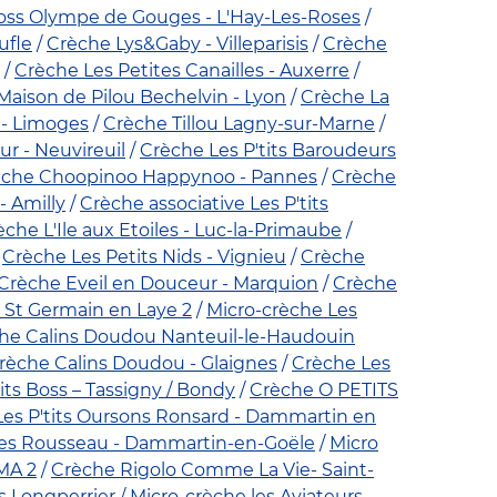
Boss Olympe de Gouges - L'Hay-Les-Roses
ufle
Crèche Lys&Gaby - Villeparisis
Crèche
Crèche Les Petites Canailles - Auxerre
Maison de Pilou Bechelvin - Lyon
Crèche La
 - Limoges
Crèche Tillou Lagny-sur-Marne
r - Neuvireuil
Crèche Les P'tits Baroudeurs
èche Choopinoo Happynoo - Pannes
Crèche
 Amilly
Crèche associative Les P'tits
èche L'Ile aux Etoiles - Luc-la-Primaube
Crèche Les Petits Nids - Vignieu
Crèche
Crèche Eveil en Douceur - Marquion
Crèche
 St Germain en Laye 2
Micro-crèche Les
che Calins Doudou Nanteuil-le-Haudouin
crèche Calins Doudou - Glaignes
Crèche Les
its Boss – Tassigny / Bondy
Crèche O PETITS
Les P'tits Oursons Ronsard - Dammartin en
ques Rousseau - Dammartin-en-Goële
Micro
MA 2
Crèche Rigolo Comme La Vie- Saint-
s Longperrier
Micro-crèche les Aviateurs -