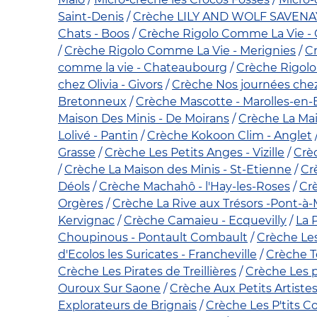
Saint-Denis
Crèche LILY AND WOLF SAVENA
Chats - Boos
Crèche Rigolo Comme La Vie -
Crèche Rigolo Comme La Vie - Merignies
C
comme la vie - Chateaubourg
Crèche Rigolo
chez Olivia - Givors
Crèche Nos journées chez
Bretonneux
Crèche Mascotte - Marolles-en-
Maison Des Minis - De Moirans
Crèche La Mai
Lolivé - Pantin
Crèche Kokoon Clim - Anglet
Grasse
Crèche Les Petits Anges - Vizille
Crèc
Crèche La Maison des Minis - St-Etienne
Cr
Déols
Crèche Machahô - l'Hay-les-Roses
Cr
Orgères
Crèche La Rive aux Trésors -Pont-à
Kervignac
Crèche Camaieu - Ecquevilly
La 
Choupinous - Pontault Combault
Crèche Les
d'Ecolos les Suricates - Francheville
Crèche T
Crèche Les Pirates de Treillières
Crèche Les p
Ouroux Sur Saone
Crèche Aux Petits Artiste
Explorateurs de Brignais
Crèche Les P'tits C