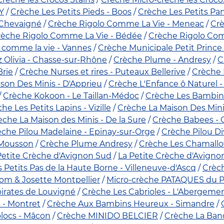
Y
Crèche Les Petits Pieds - Boos
Crèche Les Petits Pan
 Chevaigné
Crèche Rigolo Comme La Vie - Meneac
Crè
rèche Rigolo Comme La Vie - Bédée
Crèche Rigolo Com
 comme la vie - Vannes
Crèche Municipale Petit Prince 
 Olivia - Chasse-sur-Rhône
Crèche Plume - Andresy
C
Brie
Crèche Nurses et rires - Puteaux Bellerive
Crèche 
son Des Minis - D'Apprieu
Crèche L'Enfance ô Naturel 
Crèche Kokoon - Le Taillan-Médoc
Crèche Les Bambin
he Les Petits Lapins - Vizille
Crèche La Maison Des Mini
èche La Maison des Minis - De la Sure
Crèche Babees -
èche Pilou Madelaine - Epinay-sur-Orge
Crèche Pilou Di
-Mousson
Crèche Plume Andresy
Crèche Les Chamallo
Petite Crèche d'Avignon Sud
La Petite Crèche d'Avigno
 Petits Pas de la Haute Borne - Villeneuve-d'Ascq
Crèch
om & Josette Montpellier
Micro-crèche PATAQUES du Pe
irates de Louvigné
Crèche Les Cabrioles - L'Abergeme
s - Montret
Crèche Aux Bambins Heureux - Simandre
olocs - Mâcon
Crèche MINIDO BELCIER
Crèche La Band