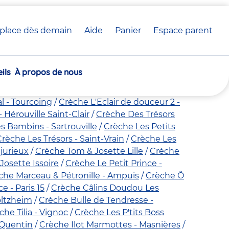
place dès demain
Aide
Panier
crèche(s)
Espace parent
sélectionnée(s)
ils
À propos de nous
e Nid des Hérissons - Troarn
Crèche Ô P'TIT
 Koala Kids - Toulon Picot 2
Crèche CHU
l - Tourcoing
Crèche L'Eclair de douceur 2 -
- Hérouville Saint-Clair
Crèche Des Trésors
s Bambins - Sartrouville
Crèche Les Petits
rèche Les Trésors - Saint-Vrain
Crèche Les
jurieux
Crèche Tom & Josette Lille
Crèche
osette Issoire
Crèche Le Petit Prince -
che Marceau & Pétronille - Ampuis
Crèche Ô
 - Paris 15
Crèche Câlins Doudou Les
oltzheim
Crèche Bulle de Tendresse -
che Tilia - Vignoc
Crèche Les P'tits Boss
-Quentin
Crèche Ilot Marmottes - Masnières