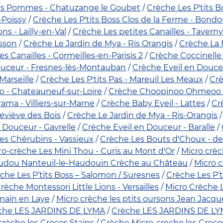
is Pommes - Chatuzange le Goubet
Crèche Les P'tits 
-Poissy
Crèche Les P'tits Boss Clos de la Ferme - Bondo
s - Lailly-en-Val
Crèche Les petites Canailles - Taverny
isson
Crèche Le Jardin de Mya - Ris Orangis
Crèche La 
s Canailles - Cormeilles-en-Parisis 2
Crèche Coccinelle
ouceur - Fresnes-lès-Montauban
Crèche Eveil en Douceu
Marseille
Crèche Les P'tits Pas - Mareuil Les Meaux
Cr
 - Chateauneuf-sur-Loire
Crèche Choopinoo Ohmeoo -
ma - Villiers-sur-Marne
Crèche Baby Eveil - Lattes
Cr
eviève des Bois
Crèche Le Jardin de Mya - Ris-Orangis
 Douceur - Gavrelle
Crèche Eveil en Douceur - Baralle
es Chérubins - Vassieux
Crèche Les Bouts d'Choux - de
ro-crèche Les Mini Thou - Curis au Mont d'Or
Micro crè
oudou Nanteuil-le-Haudouin Crèche au Château
Micro 
che Les P’tits Boss – Salomon / Suresnes
Crèche Les P’t
rèche Montessori Little Lions - Versailles
Micro Crèche 
main en Laye
Micro crèche les ptits oursons Jean Jac
che LES JARDINS DE LYMA
Crèche LES JARDINS DE LY
crèche les Crocos Stains
Crèche Micro-creche les Croco