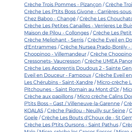
Crèche Trois Pommes - Pizançon
Crèche Tro
Crèche Les P'tits Boss Givone - Carrières-sous
Chez Baboo - Changé
Crèche Les Chouchaton
Crèche Les Petites Canailles - Verrieres Le Bu
Maison de Pilou - Collonges
Crèche Les Petite
Crèche Meliphant - Serris
Crèche Eveil en D
d'Entrammes
Crèche Nursea Prado-Borély - 
Choopinoo - Villemandeur
Crèche Choopinoo
Cressonets- Vaucresson
Crèche UMEA Panora
Crèche Les Apprentis Doudous 2 - Sainte Gen
Eveil en Douceur - Fampoux
Crèche Eveil en
Les Chérubins - Saint-Xandre
Micro-crèche L
Pitchounes - Saint Romain au Mont d'Or
Mic
Crèche aux papillons
Micro crèche Calins D
P’tits Boss – Gast / Villeneuve-la-Garenne
Crè
KOALAS
Crèche Paidou - Neuilly sur Seine
C
Goele
Crèche Les Bouts d'Choux de - St Ger
Crèche Les P'tits Oursons - Saint Pathus
Crè
Malo
Micro-crèche les Crocos Fosses
Micro-