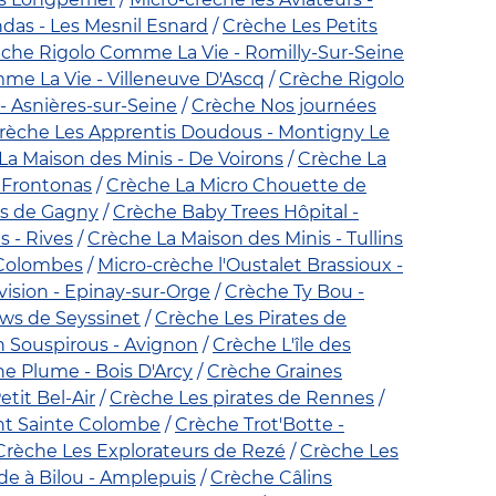
das - Les Mesnil Esnard
Crèche Les Petits
che Rigolo Comme La Vie - Romilly-Sur-Seine
me La Vie - Villeneuve D'Ascq
Crèche Rigolo
- Asnières-sur-Seine
Crèche Nos journées
rèche Les Apprentis Doudous - Montigny Le
La Maison des Minis - De Voirons
Crèche La
- Frontonas
Crèche La Micro Chouette de
s de Gagny
Crèche Baby Trees Hôpital -
s - Rives
Crèche La Maison des Minis - Tullins
 Colombes
Micro-crèche l'Oustalet Brassioux -
vision - Epinay-sur-Orge
Crèche Ty Bou -
ws de Seyssinet
Crèche Les Pirates de
n Souspirous - Avignon
Crèche L'île des
e Plume - Bois D'Arcy
Crèche Graines
tit Bel-Air
Crèche Les pirates de Rennes
nt Sainte Colombe
Crèche Trot'Botte -
Crèche Les Explorateurs de Rezé
Crèche Les
e à Bilou - Amplepuis
Crèche Câlins